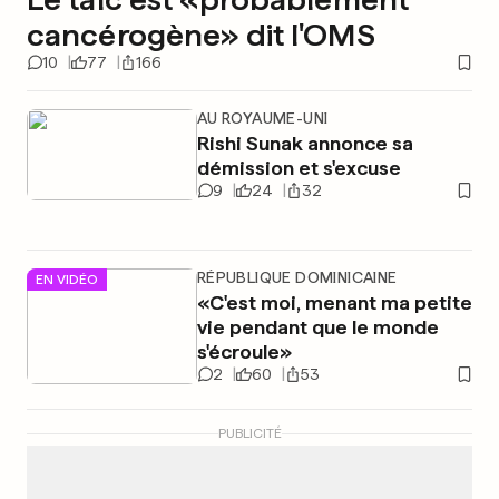
cancérogène» dit l'OMS
10
77
166
AU ROYAUME-UNI
Rishi Sunak annonce sa
démission et s'excuse
9
24
32
RÉPUBLIQUE DOMINICAINE
EN VIDÉO
«C'est moi, menant ma petite
vie pendant que le monde
s'écroule»
2
60
53
PUBLICITÉ