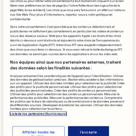
vos choix ou pour retirer votre consentement à tout moment en cliquant sur le lien
Habillé en panda, il tue un
Gérer mes préférences en bas de page [ou l'icône flottante en bas à gauche de la
page Web, le cas échéant]. Les choix que vous avez fait aurons un effet sur notre ou
homme à coups de tournevis
nos Site Web. Pour plus d’informations, reportez-vous à notre politique de
confidentialité.
dans une dispute
Sans votre consentement, il est possible que les contenus rédactionnels et
publicitaires ne s'affichent pas correctement, en particulier les vidéos et contenus
4
29
20
issus des réseaux sociaux. Note pour les appareils Apple: Les droits et les choix
décrits ci-dessous sont distincts et s'ajoutent à votre choix de Transparence du
suivi de l'application Apple (ATT). Votre choix ATT sera respecté indépendamment
des choix que vous ferez ci-dessous. Si vous avez refusé la boîte de dialogue ATT,
FASHION FAUX PAS
vos données ne seront pas suivies dans les applications et sur les sites web.
Nabilla en robe blanche à un
Nos équipes ainsi que nos partenaires externes, traitent
mariage qui n'est pas le sien
des données selon les finalités suivantes :
3
196
40
Analyser activement les caractéristiques de l’appareil pour l’identification. Utiliser
des données de géolocalisation précises. Stocker et/ou accéder à des informations
sur un appareil. Utiliser des données limitées pour sélectionner la publicité. Créer
des profils pour la publicité personnalisée. Utiliser des profils pour sélectionner
des publicités personnalisées. Créer des profils de contenus personnalisés.
AU LUXEMBOURG
Utiliser des profils pour sélectionner des contenus personnalisés. Mesurer la
performance des publicités. Mesurer la performance des contenus. Comprendre
116 élèves ont obtenu le Bac
les publics par le biais de statistiques ou de combinaisons de données provenant
de différentes sources. Développer et améliorer les services. Utiliser des données
européen
limitées pour sélectionner le contenu.
2
70
45
Liste de nos partenaires (fournisseurs)
Afficher toutes les
J'accepte