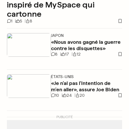
inspiré de MySpace qui
cartonne
1
5
8
JAPON
«Nous avons gagné la guerre
contre les disquettes»
8
17
12
ÉTATS-UNIS
«Je n’ai pas l’intention de
m’en aller», assure Joe Biden
10
24
20
PUBLICITÉ