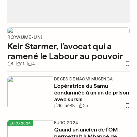
ROYAUME-UNI
Keir Starmer, l’avocat qui a
ramené le Labour au pouvoir
1
11
4
DÉCÈS DE NAOMI MUSENGA
L'opératrice du Samu
condamnée à un an de prison
avec sursis
16
18
25
EURO 2024
EURO 2024
Quand un ancien de l'OM
permettait à Mbappé de