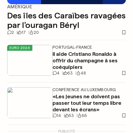
AMÉRIQUE
Des îles des Caraïbes ravagées
par l'ouragan Béryl
2
17
20
PORTUGAL-FRANCE
EURO 2024
Il aide Cristiano Ronaldo à
offrir du champagne à ses
coéquipiers
4
63
48
CONFÉRENCE AU LUXEMBOURG
«Les jeunes ne doivent pas
passer tout leur temps libre
devant les écrans»
14
53
66
PUBLICITÉ