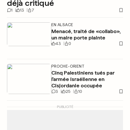
déjà critiqué
1
13
7
EN ALSACE
Menacé, traité de «collabo»,
un maire porte plainte
43
0
PROCHE-ORIENT
Cinq Palestiniens tués par
l'armée israélienne en
Cisjordanie occupée
3
25
10
PUBLICITÉ