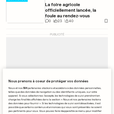
La foire agricole
officiellement lancée, la
foule au rendez-vous
0
23
40
PUBLICITÉ
Nous prenons à coeur de protéger vos données
Nous et nos
594
partenaires stockons et accédons à des données personnelles,
telles que des données de navigation ou des identifiants uniques, sur votre
appareil. Si vous sélectionnez J'accepte, les technologies de suivi prendront en
charge les finalités affichées dans la section « Nous et nos partenaires traitons
des données pour fournir ». Si les technologies de suivi sont désactivées, il est
possible que certains contenus et annonces qui vous sont présentés ne soient
pas pertinents pour vous. Vous pouvez faire réapparaître ce menu pour modifier
DRAME EN FRANCE