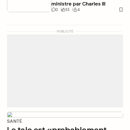
ministre par Charles III
0
13
4
PUBLICITÉ
SANTÉ
Le talc est «probablement