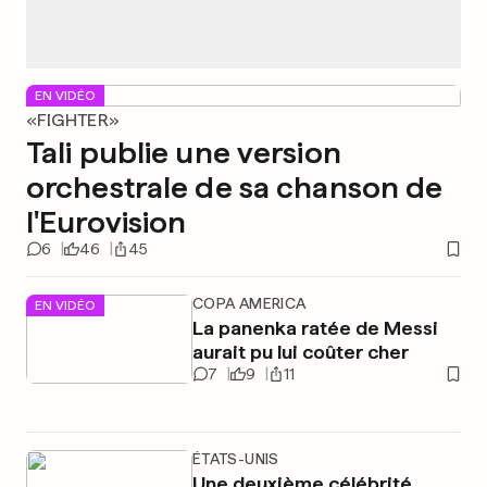
EN VIDÉO
«FIGHTER»
Tali publie une version
orchestrale de sa chanson de
l'Eurovision
6
46
45
COPA AMERICA
EN VIDÉO
La panenka ratée de Messi
aurait pu lui coûter cher
7
9
11
ÉTATS-UNIS
Une deuxième célébrité