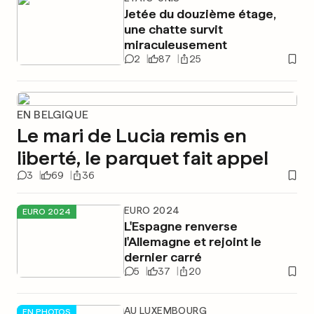
Jetée du douzième étage,
une chatte survit
miraculeusement
2
87
25
EN BELGIQUE
Le mari de Lucia remis en
liberté, le parquet fait appel
3
69
36
EURO 2024
EURO 2024
L'Espagne renverse
l'Allemagne et rejoint le
dernier carré
5
37
20
AU LUXEMBOURG
EN PHOTOS