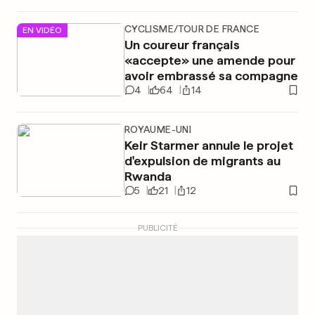
CYCLISME/TOUR DE FRANCE
EN VIDÉO
Un coureur français
«accepte» une amende pour
avoir embrassé sa compagne
4
64
14
ROYAUME-UNI
Keir Starmer annule le projet
d'expulsion de migrants au
Rwanda
5
21
12
PUBLICITÉ