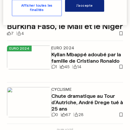
Afficher toutes les
J'accepte
AFRIQUE DE L'OUEST
finalités
Alliance militaire entre le
Burkina Faso, le Mali et le Niger
7
4
EURO 2024
EURO 2024
Kylian Mbappé adoubé par la
famille de Cristiano Ronaldo
1
45
14
CYCLISME
Chute dramatique au Tour
d’Autriche, André Drege tué à
25 ans
0
67
28