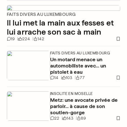
FAITS DIVERS AU LUXEMBOURG
Il lui met la main aux fesses et
lui arrache son sac à main
19
224
142
FAITS DIVERS AU LUXEMBOURG
Un motard menace un
automobiliste avec... un
pistolet à eau
14
103
77
INSOLITE EN MOSELLE
Metz: une avocate privée de
parloir... à cause de son
soutien-gorge
22
143
89