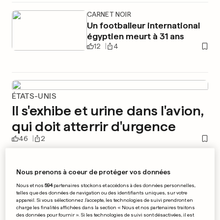
CARNET NOIR
Un footballeur international
égyptien meurt à 31 ans
12
4
ÉTATS-UNIS
Il s'exhibe et urine dans l'avion,
qui doit atterrir d'urgence
46
2
EURO 2024
EN PHOTOS
Nous prenons à coeur de protéger vos données
L'Angleterre sort la Suisse
aux tirs au but et file en
Nous et nos
594
partenaires stockons et accédons à des données personnelles,
telles que des données de navigation ou des identifiants uniques, sur votre
demi-finale
appareil. Si vous sélectionnez J'accepte, les technologies de suivi prendront en
3
5
8
charge les finalités affichées dans la section « Nous et nos partenaires traitons
des données pour fournir ». Si les technologies de suivi sont désactivées, il est