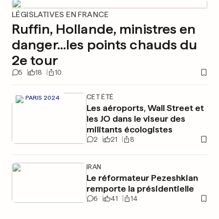
LÉGISLATIVES EN FRANCE
Ruffin, Hollande, ministres en
danger...les points chauds du
2e tour
5
18
10
CET ÉTÉ
PARIS 2024
Les aéroports, Wall Street et
les JO dans le viseur des
militants écologistes
2
21
8
IRAN
Le réformateur Pezeshkian
remporte la présidentielle
6
41
14