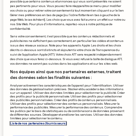
possible que certains contenus et annonces qui vous sont présentés ne soient
pas pertinents pour vous. Vous pouvez faire réapparaître ce menu pour modifier
WIMBLEDON
vos choix ou pour retirer votre consentement à tout moment en cliquant sur le lien
La numéro 1 mondiale prend
Gérer mes préférences en bas de page [ou l'icône flottante en bas à gauche de la
page Web, le cas échéant]. Les choix que vous avez fait aurons un effet sur notre ou
déjà la porte à Londres
nos Site Web. Pour plus d’informations, reportez-vous à notre politique de
1
4
2
confidentialité.
Sans votre consentement, il est possible que les contenus rédactionnels et
publicitaires ne s'affichent pas correctement, en particulier les vidéos et contenus
issus des réseaux sociaux. Note pour les appareils Apple: Les droits et les choix
décrits ci-dessous sont distincts et s'ajoutent à votre choix de Transparence du
PUBLICITÉ
suivi de l'application Apple (ATT). Votre choix ATT sera respecté indépendamment
des choix que vous ferez ci-dessous. Si vous avez refusé la boîte de dialogue ATT,
vos données ne seront pas suivies dans les applications et sur les sites web.
Nos équipes ainsi que nos partenaires externes, traitent
des données selon les finalités suivantes :
Analyser activement les caractéristiques de l’appareil pour l’identification. Utiliser
des données de géolocalisation précises. Stocker et/ou accéder à des informations
sur un appareil. Utiliser des données limitées pour sélectionner la publicité. Créer
des profils pour la publicité personnalisée. Utiliser des profils pour sélectionner
des publicités personnalisées. Créer des profils de contenus personnalisés.
Utiliser des profils pour sélectionner des contenus personnalisés. Mesurer la
performance des publicités. Mesurer la performance des contenus. Comprendre
les publics par le biais de statistiques ou de combinaisons de données provenant
de différentes sources. Développer et améliorer les services. Utiliser des données
limitées pour sélectionner le contenu.
Liste de nos partenaires (fournisseurs)