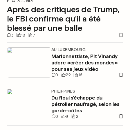
ÉTATS-UNIS
Après des critiques de Trump,
le FBI confirme qu'il a été
blessé par une balle
3
18
7
AU LUXEMBOURG
Marionnettiste, Pit Vinandy
adore «créer des mondes»
pour ses jeux vidéo
0
22
16
PHILIPPINES
Du fioul s'échappe du
pétrolier naufragé, selon les
garde-côtes
0
9
2