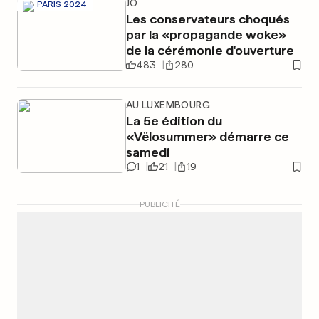
JO
PARIS 2024
Les conservateurs choqués
par la «propagande woke»
de la cérémonie d'ouverture
483
280
AU LUXEMBOURG
La 5e édition du
«Vëlosummer» démarre ce
samedi
1
21
19
PUBLICITÉ