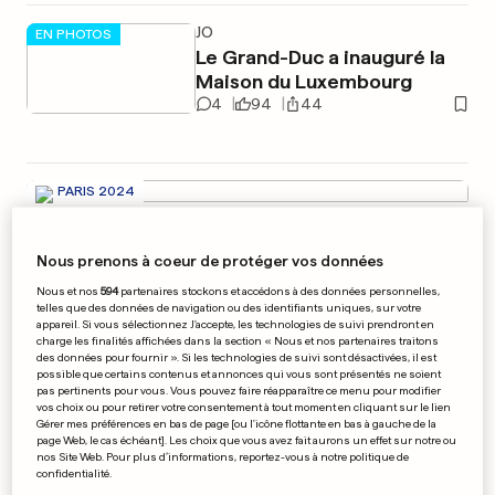
JO
EN PHOTOS
Le Grand-Duc a inauguré la
Maison du Luxembourg
4
94
44
PARIS 2024
JO 2024
Le pari fou et réussi d'Antoine
Nous prenons à coeur de protéger vos données
«Super» Dupont
Nous et nos
594
partenaires stockons et accédons à des données personnelles,
telles que des données de navigation ou des identifiants uniques, sur votre
21
6
appareil. Si vous sélectionnez J'accepte, les technologies de suivi prendront en
charge les finalités affichées dans la section « Nous et nos partenaires traitons
des données pour fournir ». Si les technologies de suivi sont désactivées, il est
NICE (F)
possible que certains contenus et annonces qui vous sont présentés ne soient
Dernier adieu à une famille
pas pertinents pour vous. Vous pouvez faire réapparaître ce menu pour modifier
vos choix ou pour retirer votre consentement à tout moment en cliquant sur le lien
décimée dans l'incendie
Gérer mes préférences en bas de page [ou l'icône flottante en bas à gauche de la
criminel
page Web, le cas échéant]. Les choix que vous avez fait aurons un effet sur notre ou
nos Site Web. Pour plus d’informations, reportez-vous à notre politique de
65
1
confidentialité.