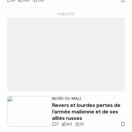
18
196
130
PUBLICITÉ
NORD DU MALI
Revers et lourdes pertes de
l’armée malienne et de ses
alliés russes
7
40
10