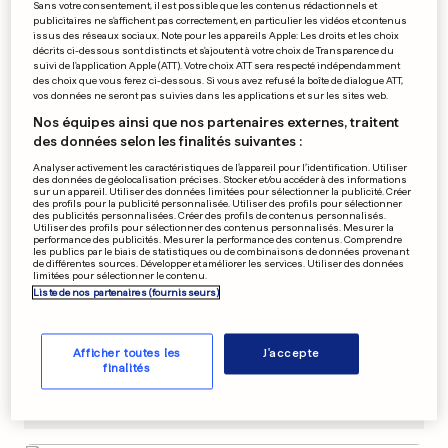
Sans votre consentement, il est possible que les contenus rédactionnels et
publicitaires ne s'affichent pas correctement, en particulier les vidéos et contenus
ITALIE
issus des réseaux sociaux. Note pour les appareils Apple: Les droits et les choix
Le maire marche pour
décrits ci-dessous sont distincts et s'ajoutent à votre choix de Transparence du
suivi de l'application Apple (ATT). Votre choix ATT sera respecté indépendamment
maigrir, les citoyens
des choix que vous ferez ci-dessous. Si vous avez refusé la boîte de dialogue ATT,
l'accompagnent
vos données ne seront pas suivies dans les applications et sur les sites web.
3
78
68
Nos équipes ainsi que nos partenaires externes, traitent
des données selon les finalités suivantes :
PUBLICITÉ
Analyser activement les caractéristiques de l’appareil pour l’identification. Utiliser
des données de géolocalisation précises. Stocker et/ou accéder à des informations
sur un appareil. Utiliser des données limitées pour sélectionner la publicité. Créer
des profils pour la publicité personnalisée. Utiliser des profils pour sélectionner
des publicités personnalisées. Créer des profils de contenus personnalisés.
Utiliser des profils pour sélectionner des contenus personnalisés. Mesurer la
performance des publicités. Mesurer la performance des contenus. Comprendre
les publics par le biais de statistiques ou de combinaisons de données provenant
de différentes sources. Développer et améliorer les services. Utiliser des données
limitées pour sélectionner le contenu.
Liste de nos partenaires (fournisseurs)
Afficher toutes les
J'accepte
finalités