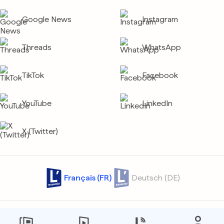
Google News
Instagram
Threads
WhatsApp
TikTok
Facebook
YouTube
LinkedIn
X (Twitter)
Français (FR)
Deutsch (DE)
Contact
Archives
Confidentialité
Protection des données