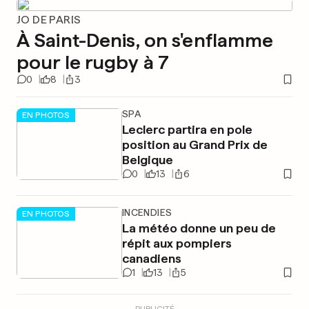
JO DE PARIS
À Saint-Denis, on s'enflamme
pour le rugby à 7
0
8
3
SPA
EN PHOTOS
Leclerc partira en pole
position au Grand Prix de
Belgique
0
13
6
INCENDIES
EN PHOTOS
La météo donne un peu de
répit aux pompiers
canadiens
1
13
5