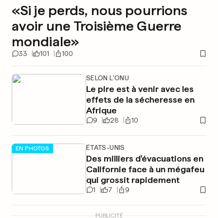
«Si je perds, nous pourrions
avoir une Troisième Guerre
mondiale»
33
101
100
SELON L'ONU
Le pire est à venir avec les
effets de la sécheresse en
Afrique
9
28
10
ÉTATS-UNIS
EN PHOTOS
Des milliers d'évacuations en
Californie face à un mégafeu
qui grossit rapidement
1
7
9
PUBLICITÉ