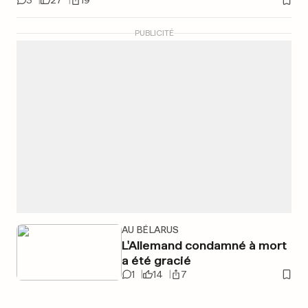
3
27
19
PUBLICITÉ
AU BÉLARUS
L'Allemand condamné à mort
a été gracié
1
14
7