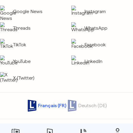
Google News
Instagram
Threads
WhatsApp
TikTok
Facebook
YouTube
LinkedIn
X (Twitter)
Français (FR)
Deutsch (DE)
Contact
Archives
Confidentialité
Protection des données