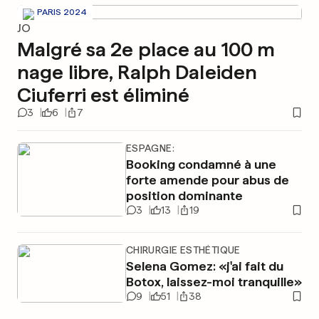
PARIS 2024
JO
Malgré sa 2e place au 100 m
nage libre, Ralph Daleiden
Ciuferri est éliminé
3
6
7
ESPAGNE:
Booking condamné à une
forte amende pour abus de
position dominante
3
13
19
CHIRURGIE ESTHÉTIQUE
Selena Gomez: «j'ai fait du
Botox, laissez-moi tranquille»
9
51
38