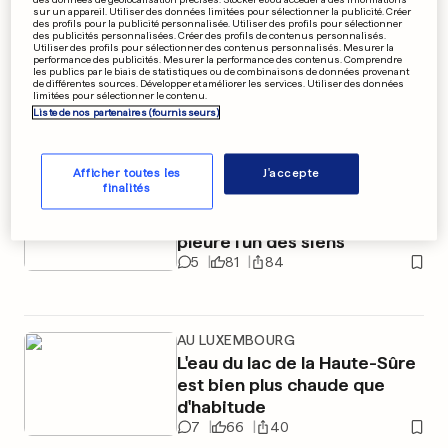
sur un appareil. Utiliser des données limitées pour sélectionner la publicité. Créer
des profils pour la publicité personnalisée. Utiliser des profils pour sélectionner
des publicités personnalisées. Créer des profils de contenus personnalisés.
Utiliser des profils pour sélectionner des contenus personnalisés. Mesurer la
JOURNÉE INTERNATIONALE DE L'AMITIÉ
performance des publicités. Mesurer la performance des contenus. Comprendre
les publics par le biais de statistiques ou de combinaisons de données provenant
Les résidents n'ont-ils pas
de différentes sources. Développer et améliorer les services. Utiliser des données
limitées pour sélectionner le contenu.
assez de vrais bons amis?
Liste de nos partenaires (fournisseurs)
4
45
39
Afficher toutes les
J'accepte
finalités
CARNET NOIR
EN VIDÉO
«Scènes de ménages»
pleure l'un des siens
5
81
84
AU LUXEMBOURG
L'eau du lac de la Haute-Sûre
est bien plus chaude que
d'habitude
7
66
40