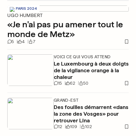
PARIS 2024
UGO HUMBERT
«Je n'ai pas pu amener tout le
monde de Metz»
5
4
7
VOICI CE QUI VOUS ATTEND
Le Luxembourg à deux doigts
de la vigilance orange à la
chaleur
15
62
50
GRAND-EST
Des fouilles démarrent «dans
la zone des Vosges» pour
retrouver Lina
12
109
102