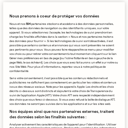
Nous prenons à coeur de protéger vos données
PÉTITION AU LUXEMBOURG
L'interdiction des GSM à
Nous et nos
594
partenaires stockons et accédons à des données personnelles,
telles que des données de navigation ou des identifiants uniques, sur votre
l'école sera débattue
appareil. Si vous sélectionnez J'accepte, les technologies de suivi prendront en
17
139
76
charge les finalités affichées dans la section « Nous et nos partenaires traitons
des données pour fournir ». Si les technologies de suivi sont désactivées, il est
possible que certains contenus et annonces qui vous sont présentés ne soient
pas pertinents pour vous. Vous pouvez faire réapparaître ce menu pour modifier
vos choix ou pour retirer votre consentement à tout moment en cliquant sur le lien
PUBLICITÉ
Gérer mes préférences en bas de page [ou l'icône flottante en bas à gauche de la
page Web, le cas échéant]. Les choix que vous avez fait aurons un effet sur notre ou
nos Site Web. Pour plus d’informations, reportez-vous à notre politique de
confidentialité.
Sans votre consentement, il est possible que les contenus rédactionnels et
publicitaires ne s'affichent pas correctement, en particulier les vidéos et contenus
issus des réseaux sociaux. Note pour les appareils Apple: Les droits et les choix
décrits ci-dessous sont distincts et s'ajoutent à votre choix de Transparence du
suivi de l'application Apple (ATT). Votre choix ATT sera respecté indépendamment
des choix que vous ferez ci-dessous. Si vous avez refusé la boîte de dialogue ATT,
vos données ne seront pas suivies dans les applications et sur les sites web.
Nos équipes ainsi que nos partenaires externes, traitent
des données selon les finalités suivantes :
Analyser activement les caractéristiques de l’appareil pour l’identification. Utiliser
des données de géolocalisation précises. Stocker et/ou accéder à des informations