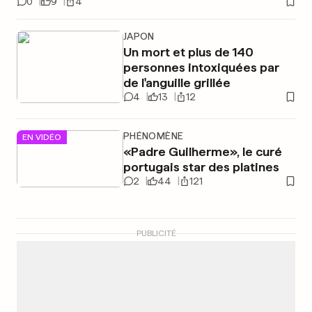
0
9
4
JAPON
Un mort et plus de 140
personnes intoxiquées par
de l'anguille grillée
4
13
12
PHÉNOMÈNE
EN VIDÉO
«Padre Guilherme», le curé
portugais star des platines
2
44
121
PUBLICITÉ