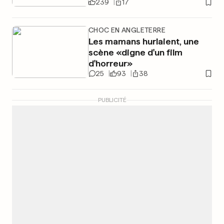
239
17
CHOC EN ANGLETERRE
Les mamans hurlaient, une
scène «digne d'un film
d'horreur»
25
93
38
PUBLICITÉ