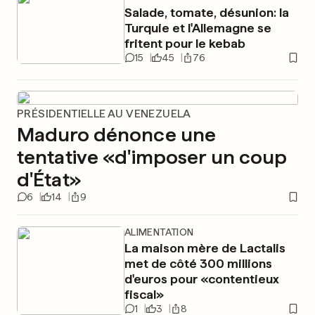
Salade, tomate, désunion: la
Turquie et l'Allemagne se
fritent pour le kebab
15
45
76
PRÉSIDENTIELLE AU VENEZUELA
Maduro dénonce une
tentative «d'imposer un coup
d'État»
6
14
9
ALIMENTATION
La maison mère de Lactalis
met de côté 300 millions
d'euros pour «contentieux
fiscal»
1
3
8