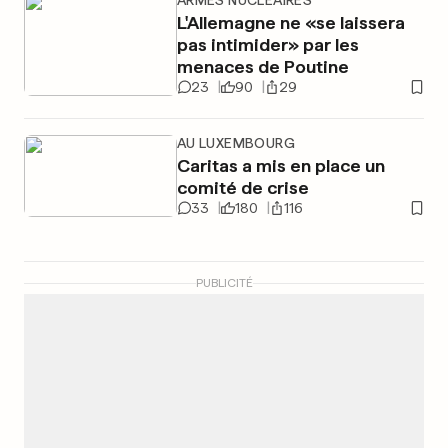
ARMES NUCLÉAIRES
L'Allemagne ne «se laissera
pas intimider» par les
menaces de Poutine
23
90
29
AU LUXEMBOURG
Caritas a mis en place un
comité de crise
33
180
116
PUBLICITÉ