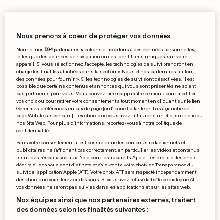
RHÉNANIE-PALATINAT
EN VIDÉO
Explosion dans une usine
Nous prenons à coeur de protéger vos données
BASF, 18 blessés
Nous et nos
594
partenaires stockons et accédons à des données personnelles,
0
7
11
telles que des données de navigation ou des identifiants uniques, sur votre
appareil. Si vous sélectionnez J'accepte, les technologies de suivi prendront en
charge les finalités affichées dans la section « Nous et nos partenaires traitons
des données pour fournir ». Si les technologies de suivi sont désactivées, il est
possible que certains contenus et annonces qui vous sont présentés ne soient
PUBLICITÉ
pas pertinents pour vous. Vous pouvez faire réapparaître ce menu pour modifier
vos choix ou pour retirer votre consentement à tout moment en cliquant sur le lien
Gérer mes préférences en bas de page [ou l'icône flottante en bas à gauche de la
page Web, le cas échéant]. Les choix que vous avez fait aurons un effet sur notre ou
nos Site Web. Pour plus d’informations, reportez-vous à notre politique de
confidentialité.
Sans votre consentement, il est possible que les contenus rédactionnels et
publicitaires ne s'affichent pas correctement, en particulier les vidéos et contenus
issus des réseaux sociaux. Note pour les appareils Apple: Les droits et les choix
décrits ci-dessous sont distincts et s'ajoutent à votre choix de Transparence du
suivi de l'application Apple (ATT). Votre choix ATT sera respecté indépendamment
des choix que vous ferez ci-dessous. Si vous avez refusé la boîte de dialogue ATT,
vos données ne seront pas suivies dans les applications et sur les sites web.
Nos équipes ainsi que nos partenaires externes, traitent
des données selon les finalités suivantes :