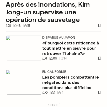
Après des inondations, Kim
Jong-un supervise une
opération de sauvetage
8
18
15
DISPARUE AU JAPON
«Pourquoi cette réticence à
tout mettre en œuvre pour
retrouver Tiphaine?»
1
89
14
EN CALIFORNIE
Les pompiers combattent le
mégafeu dans des
conditions plus difficiles
0
1
4
PUBLICITÉ