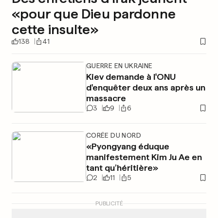
«pour que Dieu pardonne
cette insulte»
138
41
GUERRE EN UKRAINE
Kiev demande à l'ONU
d'enquêter deux ans après un
massacre
3
9
6
CORÉE DU NORD
«Pyongyang éduque
manifestement Kim Ju Ae en
tant qu’héritière»
2
11
5
PUBLICITÉ