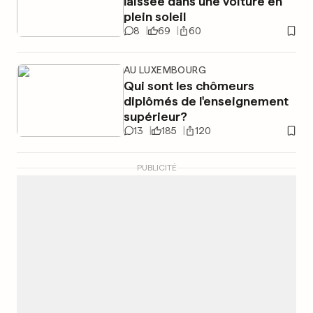
laissée dans une voiture en
plein soleil
8
69
60
AU LUXEMBOURG
Qui sont les chômeurs
diplômés de l'enseignement
supérieur?
13
185
120
PUBLICITÉ