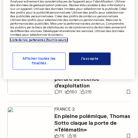
Analyser activement les caractéristiques de l’appareil pour l’identification. Utiliser
des données de géolocalisation précises. Stocker et/ou accéder à des informations
EN VIDÉO
sur un appareil. Utiliser des données limitées pour sélectionner la publicité. Créer
LES JO QU'ON AIME
des profils pour la publicité personnalisée. Utiliser des profils pour sélectionner
des publicités personnalisées. Créer des profils de contenus personnalisés.
Elle rencontre son idole au
Utiliser des profils pour sélectionner des contenus personnalisés. Mesurer la
performance des publicités. Mesurer la performance des contenus. Comprendre
les publics par le biais de statistiques ou de combinaisons de données provenant
village olympique et fond en
de différentes sources. Développer et améliorer les services. Utiliser des données
limitées pour sélectionner le contenu.
larmes
Liste de nos partenaires (fournisseurs)
5
58
21
Afficher toutes les
J'accepte
finalités
AU LUXEMBOURG
La banque Havilland pourrait
perdre sa licence
d'exploitation
11
180
215
FRANCE 2
En pleine polémique, Thomas
Sotto claque la porte de
«Télématin»
76
18