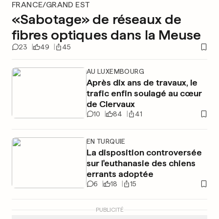
FRANCE/GRAND EST
«Sabotage» de réseaux de
fibres optiques dans la Meuse
23
49
45
AU LUXEMBOURG
Après dix ans de travaux, le
trafic enfin soulagé au cœur
de Clervaux
10
84
41
EN TURQUIE
La disposition controversée
sur l'euthanasie des chiens
errants adoptée
6
18
15
PUBLICITÉ