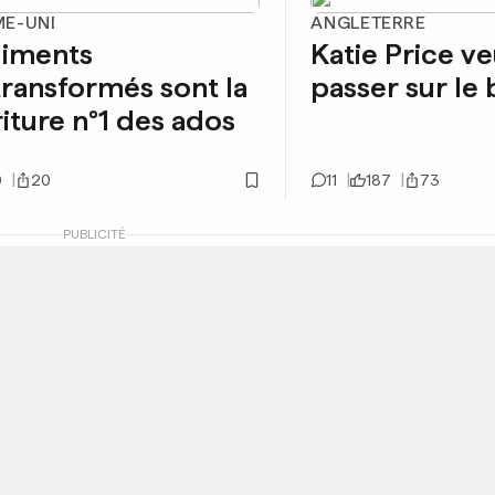
E-UNI
ANGLETERRE
liments
Katie Price v
transformés sont la
passer sur le 
iture n°1 des ados
0
20
11
187
73
PUBLICITÉ