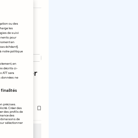
gation ou des
charge les
ogies de suivi
tinents pour
t moment en
 cas échéant].
à notre politique
ÉRICAINE
ectement, en
x décrits ci-
considérer
ix ATT sera
os données ne
e, selon
finalités
on précises.
icité. Créer des
er des profils de
rmance des
ombinaisons de
pour sélectionner