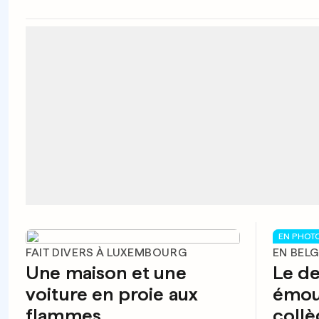
EN PHOT
FAIT DIVERS À LUXEMBOURG
EN BEL
Une maison et une
Le d
voiture en proie aux
émou
flammes
collè