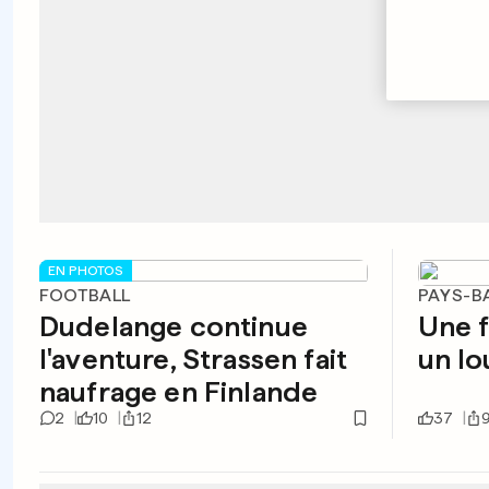
EN PHOTOS
FOOTBALL
PAYS-B
Dudelange continue
Une f
l'aventure, Strassen fait
un lo
naufrage en Finlande
2
10
12
37