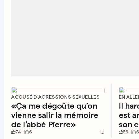
ACCUSÉ D’AGRESSIONS SEXUELLES
EN ALL
«Ça me dégoûte qu’on
Il har
vienne salir la mémoire
est a
de l’abbé Pierre»
son 
74
6
55
6