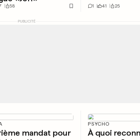
7
58
1
41
25
PUBLICITÉ
A
PSYCHO
rième mandat pour
À quoi reconn