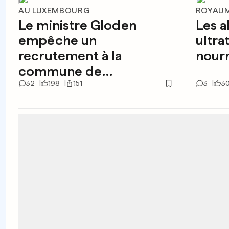
AU LUXEMBOURG
ROYAUM
Le ministre Gloden
Les a
empêche un
ultra
recrutement à la
nourr
commune de
Hesperange
32
198
151
3
3