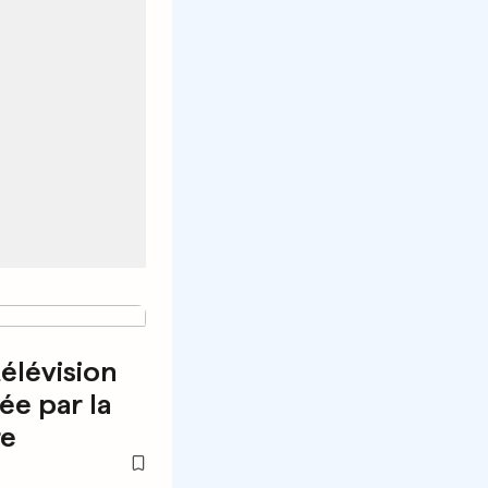
télévision
ée par la
re