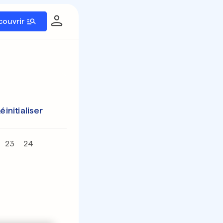
couvrir
éinitialiser
23
24