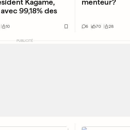
ésident Kagame,
menteur?
 avec 99,18% des
10
6
70
28
PUBLICITÉ