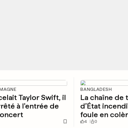
EMAGNE
BANGLADESH
celait Taylor Swift, il
La chaîne de 
rrêté à l'entrée de
d’État incendi
concert
foule en colè
4
0