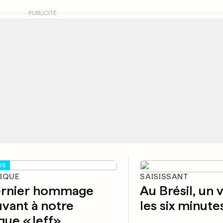
PUBLICITÉ
OS
GIQUE
SAISISSANT
ernier hommage
Au Brésil, un 
vant à notre
les six minut
gue «Jeff»