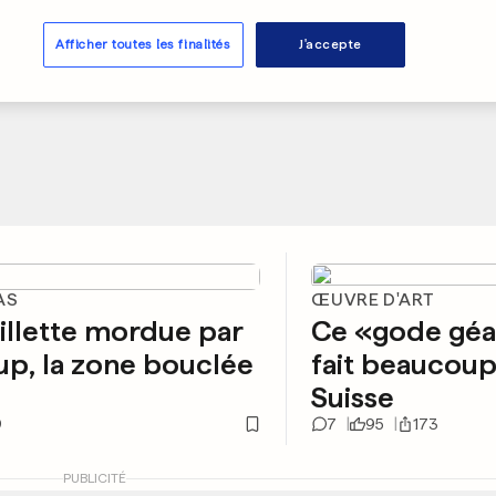
Afficher toutes les finalités
J'accepte
AS
ŒUVRE D'ART
illette mordue par
Ce «gode géa
up, la zone bouclée
fait beaucoup
Suisse
9
7
95
173
PUBLICITÉ