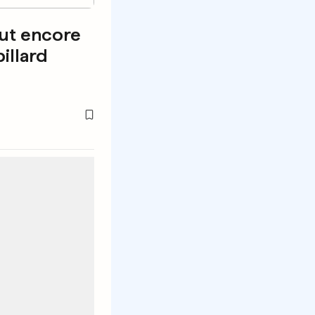
eut encore
billard