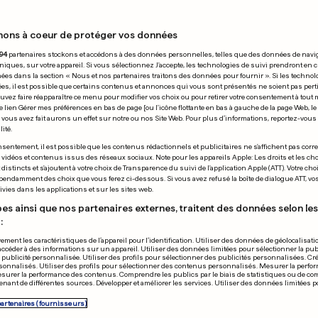
nons à coeur de protéger vos données
18.07.2024
94
partenaires stockons et accédons à des données personnelles, telles que des données de navi
niques, sur votre appareil. Si vous sélectionnez J'accepte, les technologies de suivi prendront en 
chées dans la section « Nous et nos partenaires traitons des données pour fournir ». Si les technol
ées, il est possible que certains contenus et annonces qui vous sont présentés ne soient pas per
uvez faire réapparaître ce menu pour modifier vos choix ou pour retirer votre consentement à tou
e lien Gérer mes préférences en bas de page [ou l'icône flottante en bas à gauche de la page Web, le
vous avez fait aurons un effet sur notre ou nos Site Web. Pour plus d’informations, reportez-vous 
ité.
S ARABES UNIS
PRÉSIDENTIELLE AM
sentement, il est possible que les contenus rédactionnels et publicitaires ne s'affichent pas corr
s vidéos et contenus issus des réseaux sociaux. Note pour les appareils Apple: Les droits et les choi
princesse dubaïote
Biden doit re
istincts et s'ajoutent à votre choix de Transparence du suivi de l'application Apple (ATT). Votre cho
pendamment des choix que vous ferez ci-dessous. Si vous avez refusé la boîte de dialogue ATT, v
e son mari sur
sa candidatur
vies dans les applications et sur les sites web.
gram: «Je divorce»
Obama
es ainsi que nos partenaires externes, traitent des données selon les 
:
ement les caractéristiques de l’appareil pour l’identification. Utiliser des données de géolocalisati
22
6
31
22
accéder à des informations sur un appareil. Utiliser des données limitées pour sélectionner la publ
a publicité personnalisée. Utiliser des profils pour sélectionner des publicités personnalisées. Cré
onnalisés. Utiliser des profils pour sélectionner des contenus personnalisés. Mesurer la perfo
esurer la performance des contenus. Comprendre les publics par le biais de statistiques ou de c
PUBLICITÉ
nant de différentes sources. Développer et améliorer les services. Utiliser des données limitées 
partenaires (fournisseurs)