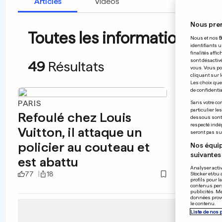
Articles
Vidéos
Nous pre
Toutes les informations du 
Nous et nos
5
identifiants u
finalités affi
sont désactiv
49
Résultats
vous. Vous po
cliquant sur l
Les choix que 
de confidential
PARIS
ÉMIRAT
Sans votre con
particulier le
Refoulé chez Louis
Une 
dessous sont d
respecté indé
Vuitton, il attaque un
largu
seront pas sui
policier au couteau et
Insta
Nos équip
suivantes 
est abattu
Analyser activ
77
18
178
Stocker et/ou 
profils pour l
contenus pers
publicités. M
données prove
le contenu.
Liste de nos 