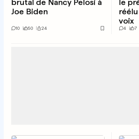
brutal de Nancy Pelosi à
le pr
Joe Biden
réélu
voix
10
50
24
4
7