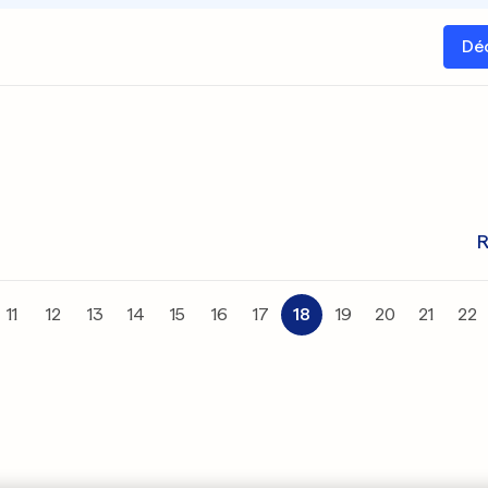
Dé
R
11
12
13
14
15
16
17
18
19
20
21
22