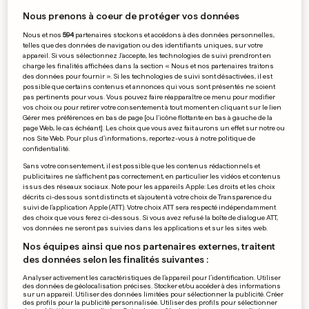
Rap, kizomba et afrobeats:
Nous prenons à coeur de protéger vos données
on vous présente le
Nous et nos
594
partenaires stockons et accédons à des données personnelles,
Luxembourgeois Jayo
telles que des données de navigation ou des identifiants uniques, sur votre
Brudjez
appareil. Si vous sélectionnez J'accepte, les technologies de suivi prendront en
charge les finalités affichées dans la section « Nous et nos partenaires traitons
3
15
59
des données pour fournir ». Si les technologies de suivi sont désactivées, il est
possible que certains contenus et annonces qui vous sont présentés ne soient
pas pertinents pour vous. Vous pouvez faire réapparaître ce menu pour modifier
PUBLICITÉ
vos choix ou pour retirer votre consentement à tout moment en cliquant sur le lien
Gérer mes préférences en bas de page [ou l'icône flottante en bas à gauche de la
page Web, le cas échéant]. Les choix que vous avez fait aurons un effet sur notre ou
nos Site Web. Pour plus d’informations, reportez-vous à notre politique de
confidentialité.
Sans votre consentement, il est possible que les contenus rédactionnels et
publicitaires ne s'affichent pas correctement, en particulier les vidéos et contenus
issus des réseaux sociaux. Note pour les appareils Apple: Les droits et les choix
décrits ci-dessous sont distincts et s'ajoutent à votre choix de Transparence du
suivi de l'application Apple (ATT). Votre choix ATT sera respecté indépendamment
des choix que vous ferez ci-dessous. Si vous avez refusé la boîte de dialogue ATT,
vos données ne seront pas suivies dans les applications et sur les sites web.
Nos équipes ainsi que nos partenaires externes, traitent
des données selon les finalités suivantes :
Analyser activement les caractéristiques de l’appareil pour l’identification. Utiliser
des données de géolocalisation précises. Stocker et/ou accéder à des informations
sur un appareil. Utiliser des données limitées pour sélectionner la publicité. Créer
des profils pour la publicité personnalisée. Utiliser des profils pour sélectionner