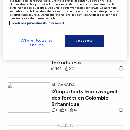
des publicités personnalisées. Créer des profils de contenus personnalisés.
AU LUXEMBOURG
Utiliser des profils pour sélectionner des contenus personnalisés. Mesurer la
performance des publicités. Mesurer la performance des contenus. Comprendre
Près de 20 000 salariés sont en
les publics par le biais de statistiques ou de combinaisons de données provenant
de différentes sources. Développer et améliorer les services. Utiliser des données
limitées pour sélectionner le contenu.
congé collectif
Liste de nos partenaires (fournisseurs)
7
96
131
Afficher toutes les
J'accepte
VENUES D'IRAN
finalités
Israël avertit la France de
menaces d'«attaques
terroristes»
141
22
AU CANADA
D’importants feux ravagent
des forêts en Colombie-
Britannique
1
1
19
PUBLICITÉ