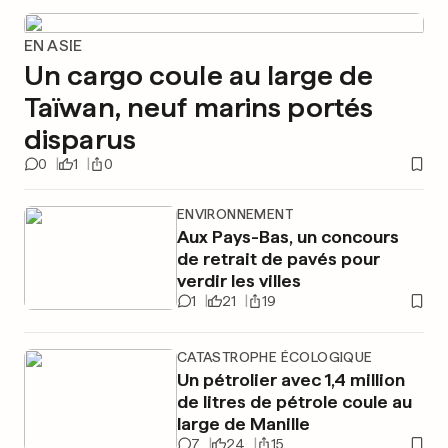
EN ASIE
Un cargo coule au large de
Taïwan, neuf marins portés
disparus
0
1
0
ENVIRONNEMENT
Aux Pays-Bas, un concours
de retrait de pavés pour
verdir les villes
1
21
19
CATASTROPHE ÉCOLOGIQUE
Un pétrolier avec 1,4 million
de litres de pétrole coule au
large de Manille
7
24
15