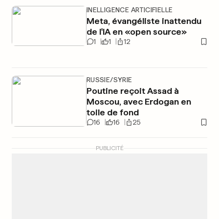
INELLIGENCE ARTICIFIELLE
Meta, évangéliste inattendu
de l'IA en «open source»
1
1
12
RUSSIE/SYRIE
Poutine reçoit Assad à
Moscou, avec Erdogan en
toile de fond
16
16
25
PUBLICITÉ