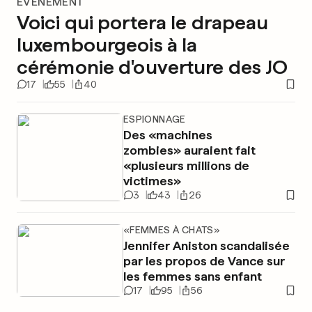
ÉVÈNEMENT
Voici qui portera le drapeau
luxembourgeois à la
cérémonie d'ouverture des JO
17
55
40
ESPIONNAGE
Des «machines
zombies» auraient fait
«plusieurs millions de
victimes»
3
43
26
«FEMMES À CHATS»
Jennifer Aniston scandalisée
par les propos de Vance sur
les femmes sans enfant
17
95
56