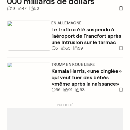
000 milliards de dollars
19
17
52
EN ALLEMAGNE
Le trafic a été suspendu à
l'aéroport de Francfort après
une intrusion sur le tarmac
6
35
59
TRUMP EN ROUE LIBRE
Kamala Harris, «une cinglée»
qui veut tuer des bébés
«même après la naissance»
66
91
53
PUBLICITÉ