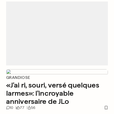
GRANDIOSE
«J'ai ri, souri, versé quelques
larmes»: l'incroyable
anniversaire de JLo
10
77
56