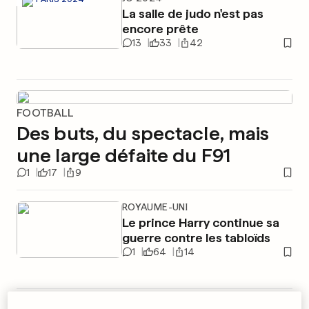
La salle de judo n'est pas
encore prête
13
33
42
FOOTBALL
Des buts, du spectacle, mais
une large défaite du F91
1
17
9
ROYAUME-UNI
Le prince Harry continue sa
guerre contre les tabloïds
1
64
14
MUSIQUE