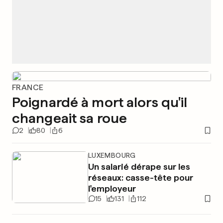
FRANCE
Poignardé à mort alors qu'il
changeait sa roue
2
80
6
LUXEMBOURG
Un salarié dérape sur les
réseaux: casse-tête pour
l'employeur
15
131
112