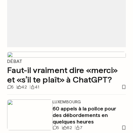
DÉBAT
Faut-il vraiment dire «merci»
et «s’il te plaît» à ChatGPT?
5
42
41
LUXEMBOURG
60 appels à la police pour
des débordements en
quelques heures
5
82
7