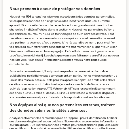
2
217
30
Nous prenons à coeur de protéger vos données
LUXEMBOURG
Nous et nos
594
partenaires stockons et accédons à des données personnelles,
telles que des données de navigation ou des identifiants uniques, sur votre
Un très grave accident a fait
appareil. Si vous sélectionnez J'accepte, les technologies de suivi prendront en
un mort et cinq blessés sur
charge les finalités affichées dans la section « Nous et nos partenaires traitons
des données pour fournir ». Si les technologies de suivi sont désactivées, il est
l'A6
possible que certains contenus et annonces qui vous sont présentés ne soient
5
254
109
pas pertinents pour vous. Vous pouvez faire réapparaître ce menu pour modifier
vos choix ou pour retirer votre consentement à tout moment en cliquant sur le lien
Gérer mes préférences en bas de page [ou l'icône flottante en bas à gauche de la
page Web, le cas échéant]. Les choix que vous avez fait aurons un effet sur notre ou
PUBLICITÉ
nos Site Web. Pour plus d’informations, reportez-vous à notre politique de
confidentialité.
Sans votre consentement, il est possible que les contenus rédactionnels et
publicitaires ne s'affichent pas correctement, en particulier les vidéos et contenus
issus des réseaux sociaux. Note pour les appareils Apple: Les droits et les choix
décrits ci-dessous sont distincts et s'ajoutent à votre choix de Transparence du
suivi de l'application Apple (ATT). Votre choix ATT sera respecté indépendamment
des choix que vous ferez ci-dessous. Si vous avez refusé la boîte de dialogue ATT,
vos données ne seront pas suivies dans les applications et sur les sites web.
Nos équipes ainsi que nos partenaires externes, traitent
des données selon les finalités suivantes :
Analyser activement les caractéristiques de l’appareil pour l’identification. Utiliser
des données de géolocalisation précises. Stocker et/ou accéder à des informations
sur un appareil. Utiliser des données limitées pour sélectionner la publicité. Créer
des profils pour la publicité personnalisée. Utiliser des profils pour sélectionner