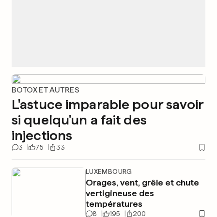
BOTOX ET AUTRES
L'astuce imparable pour savoir
si quelqu'un a fait des
injections
3
75
33
LUXEMBOURG
Orages, vent, grêle et chute
vertigineuse des
températures
8
195
200