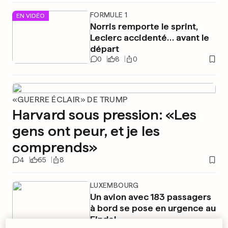
FORMULE 1
EN VIDÉO
Norris remporte le sprint,
Leclerc accidenté… avant le
départ
0
8
0
«GUERRE ÉCLAIR» DE TRUMP
Harvard sous pression: «Les
gens ont peur, et je les
comprends»
4
65
8
LUXEMBOURG
Un avion avec 183 passagers
à bord se pose en urgence au
Findel