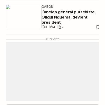
GABON
L'ancien général putschiste,
Oligui Nguema, devient
président
0
4
2
PUBLICITÉ