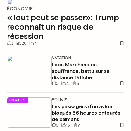
ÉCONOMIE
«Tout peut se passer»: Trump
reconnaît un risque de
récession
3
20
4
NATATION
Léon Marchand en
souffrance, battu sur sa
distance fétiche
0
4
3
BOLIVIE
EN VIDÉO
Les passagers d'un avion
bloqués 36 heures entourés
de caïmans
0
15
7