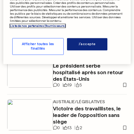
des publicités personnalisées. Créer des profils de contenus personnalisés.
Utiliser des profils pour sélectionner des contenus personnalisés. Mesurer la
performance des publicités. Mesurer la performance des contenus. Comprendre
EN VIDÉO
les publics par le biais de statistiques ou de combinaisons de données provenant
SUCCESSION DU PAPE
de différentes sources. Développer et améliorer les services. Utiliser des données
limitées pour sélectionner le contenu.
Un cardinal se désiste: «Si je
Liste de nos partenaires (fournisseurs)
suis élu, je m’enfuis en Sicile»
1
69
11
Afficher toutes les
J'accepte
finalités
SERBIE
EN VIDÉO
Le président serbe
hospitalisé après son retour
des États-Unis
0
19
5
AUSTRALIE/LÉGISLATIVES
Victoire des travaillistes, le
leader de l'opposition sans
siège
0
13
2