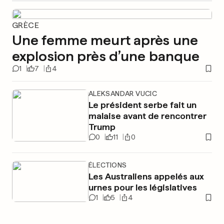
GRÈCE
Une femme meurt après une
explosion près d’une banque
1
7
4
ALEKSANDAR VUCIC
Le président serbe fait un
malaise avant de rencontrer
Trump
0
11
0
ÉLECTIONS
Les Australiens appelés aux
urnes pour les législatives
1
5
4