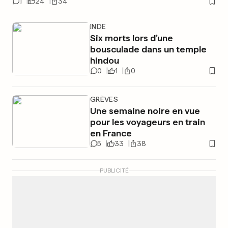
1
24
34
INDE
Six morts lors d’une
bousculade dans un temple
hindou
0
1
0
GRÈVES
Une semaine noire en vue
pour les voyageurs en train
en France
5
33
38
PUBLICITÉ