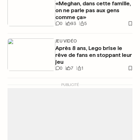
«Meghan, dans cette famille,
on ne parle pas aux gens
comme ça»
0
93
5
JEU VIDÉO
Après 8 ans, Lego brise le
rêve de fans en stoppant leur
jeu
0
7
1
PUBLICITÉ