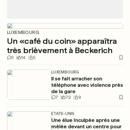
LUXEMBOURG
Un «café du coin» apparaîtra
très brièvement à Beckerich
0
14
5
LUXEMBOURG
Il se fait arracher son
téléphone avec violence près
de la gare
7
72
9
ÉTATS-UNIS
Une élue inculpée après une
mêlée devant un centre pour