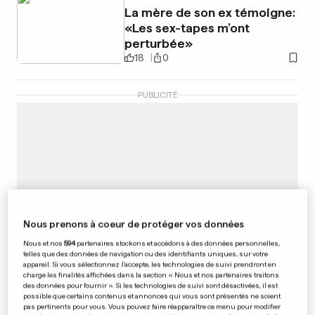
La mère de son ex témoigne:
«Les sex-tapes m’ont
perturbée»
18
0
PUBLICITÉ
Nous prenons à coeur de protéger vos données
Nous et nos
594
partenaires stockons et accédons à des données personnelles,
telles que des données de navigation ou des identifiants uniques, sur votre
appareil. Si vous sélectionnez J'accepte, les technologies de suivi prendront en
charge les finalités affichées dans la section « Nous et nos partenaires traitons
des données pour fournir ». Si les technologies de suivi sont désactivées, il est
possible que certains contenus et annonces qui vous sont présentés ne soient
pas pertinents pour vous. Vous pouvez faire réapparaître ce menu pour modifier
FRANCE