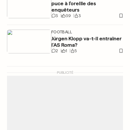
puce à l'oreille des
enquêteurs
3
39
3
FOOTBALL
Jürgen Klopp va-t-il entraîner
l’AS Roma?
2
1
5
PUBLICITÉ