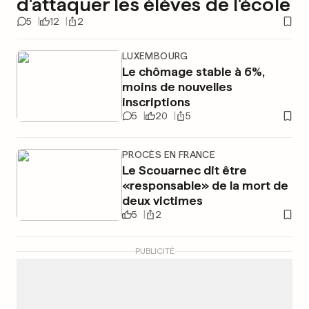
d'attaquer les élèves de l'école
5
12
2
LUXEMBOURG
Le chômage stable à 6%,
moins de nouvelles
inscriptions
5
20
5
PROCÈS EN FRANCE
Le Scouarnec dit être
«responsable» de la mort de
deux victimes
5
2
PUBLICITÉ