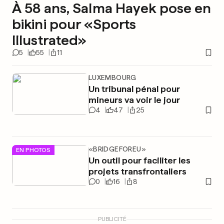
À 58 ans, Salma Hayek pose en
bikini pour «Sports
Illustrated»
5
55
11
LUXEMBOURG
Un tribunal pénal pour
mineurs va voir le jour
4
47
25
«BRIDGEFOREU»
EN PHOTOS
Un outil pour faciliter les
projets transfrontaliers
0
16
8
PUBLICITÉ