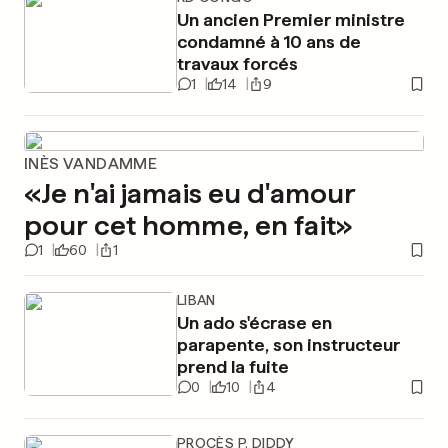
Un ancien Premier ministre
condamné à 10 ans de
travaux forcés
1
14
9
INÈS VANDAMME
«Je n'ai jamais eu d'amour
pour cet homme, en fait»
1
60
1
LIBAN
Un ado s'écrase en
parapente, son instructeur
prend la fuite
0
10
4
PROCÈS P. DIDDY