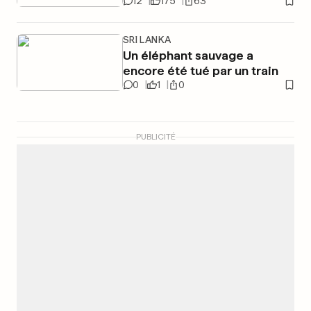
12
175
63
SRI LANKA
Un éléphant sauvage a
encore été tué par un train
0
1
0
PUBLICITÉ