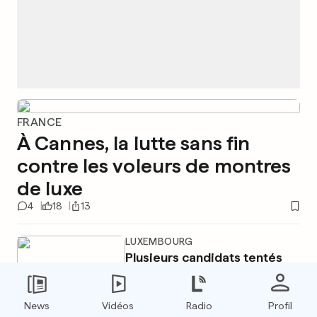
FRANCE
À Cannes, la lutte sans fin
contre les voleurs de montres
de luxe
4
18
13
LUXEMBOURG
Plusieurs candidats tentés
par les contrats de
Protection Unit
4
39
28
News
Vidéos
Radio
Profil