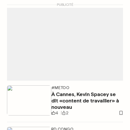
PUBLICITÉ
#METOO
À Cannes, Kevin Spacey se
dit «content de travailler» à
nouveau
4
2
RD CONGO