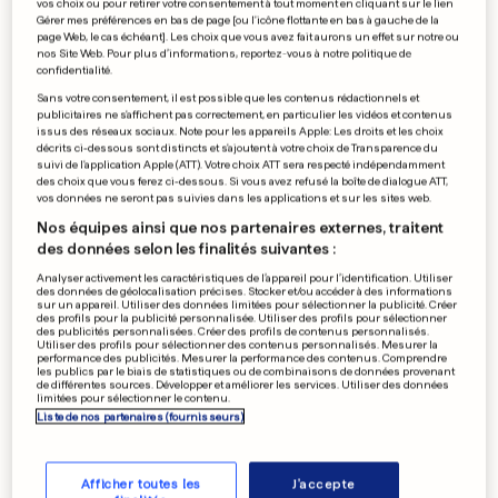
vos choix ou pour retirer votre consentement à tout moment en cliquant sur le lien
Israël, Gaza... des députés
Gérer mes préférences en bas de page [ou l'icône flottante en bas à gauche de la
page Web, le cas échéant]. Les choix que vous avez fait aurons un effet sur notre ou
cherchent à élever le débat
nos Site Web. Pour plus d’informations, reportez-vous à notre politique de
confidentialité.
15
0
Sans votre consentement, il est possible que les contenus rédactionnels et
publicitaires ne s'affichent pas correctement, en particulier les vidéos et contenus
issus des réseaux sociaux. Note pour les appareils Apple: Les droits et les choix
SPORT
décrits ci-dessous sont distincts et s'ajoutent à votre choix de Transparence du
suivi de l'application Apple (ATT). Votre choix ATT sera respecté indépendamment
«L'atmosphère est unique au
des choix que vous ferez ci-dessous. Si vous avez refusé la boîte de dialogue ATT,
marathon de Luxembourg»
vos données ne seront pas suivies dans les applications et sur les sites web.
2
39
19
Nos équipes ainsi que nos partenaires externes, traitent
des données selon les finalités suivantes :
Analyser activement les caractéristiques de l’appareil pour l’identification. Utiliser
des données de géolocalisation précises. Stocker et/ou accéder à des informations
sur un appareil. Utiliser des données limitées pour sélectionner la publicité. Créer
«LE PLUS FORT DU MONDE»
EN PHOTOS
des profils pour la publicité personnalisée. Utiliser des profils pour sélectionner
«On peut être un monstre de
des publicités personnalisées. Créer des profils de contenus personnalisés.
Utiliser des profils pour sélectionner des contenus personnalisés. Mesurer la
muscles et être gentil»
performance des publicités. Mesurer la performance des contenus. Comprendre
les publics par le biais de statistiques ou de combinaisons de données provenant
1
8
1
de différentes sources. Développer et améliorer les services. Utiliser des données
limitées pour sélectionner le contenu.
Liste de nos partenaires (fournisseurs)
PUBLICITÉ
Afficher toutes les
J'accepte