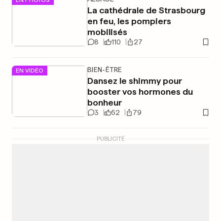
La cathédrale de Strasbourg
en feu, les pompiers
mobilisés
8
110
27
BIEN-ÊTRE
EN VIDÉO
Dansez le shimmy pour
booster vos hormones du
bonheur
3
52
79
PUBLICITÉ