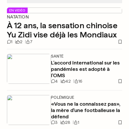
EN VIDÉO
NATATION
À 12 ans, la sensation chinoise
Yu Zidi vise déjà les Mondiaux
1
2
7
SANTÉ
L’accord international sur les
pandémies est adopté à
l’OMS
4
42
16
POLÉMIQUE
«Vous ne la connaissez pas»,
la mère d'une footballeuse la
défend
3
28
1