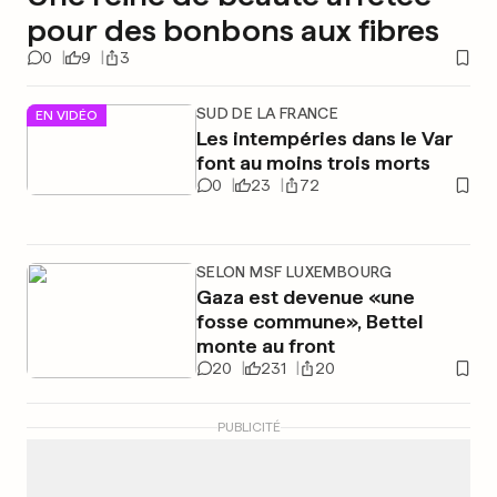
pour des bonbons aux fibres
0
9
3
SUD DE LA FRANCE
EN VIDÉO
Les intempéries dans le Var
font au moins trois morts
0
23
72
SELON MSF LUXEMBOURG
Gaza est devenue «une
fosse commune», Bettel
monte au front
20
231
20
PUBLICITÉ