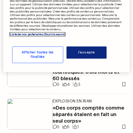
des données de géolocalisation précises. Stocker et/ou accéder à des informations
sur un appareil. Utiliser des données limitées pour sélectionner la publicité. Créer
FOOTBALL
des profils pour la publicité personnalisée. Utiliser des profils pour sélectionner
des publicités personnalisées. Créer des profils de contenus personnalisés.
Le témoignage poignant de
Utiliser des profils pour sélectionner des contenus personnalisés. Mesurer la
performance des publicités. Mesurer la performance des contenus. Comprendre
les publics par le biais de statistiques ou de combinaisons de données provenant
Cucurella sur l'autisme de son
de différentes sources. Développer et améliorer les services. Utiliser des données
limitées pour sélectionner le contenu.
fils
Liste de nos partenaires (fournisseurs)
2
66
13
Afficher toutes les
J'accepte
finalités
CHINE
Naufrage de deux bateaux
touristiques: trois morts et
60 blessés
0
4
3
EXPLOSION EN IRAN
«Des corps comptés comme
séparés étaient en fait un
seul corps»
0
5
1