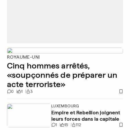
ROYAUME-UNI
Cinq hommes arrêtés,
«soupçonnés de préparer un
acte terroriste»
0
1
3
LUXEMBOURG
Empire et Rebellion joignent
leurs forces dans la capitale
1
15
112