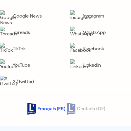
Google News
Instagram
Threads
WhatsApp
TikTok
Facebook
YouTube
LinkedIn
X (Twitter)
Français (FR)
Deutsch (DE)
Contact
Archives
Confidentialité
Protection des données