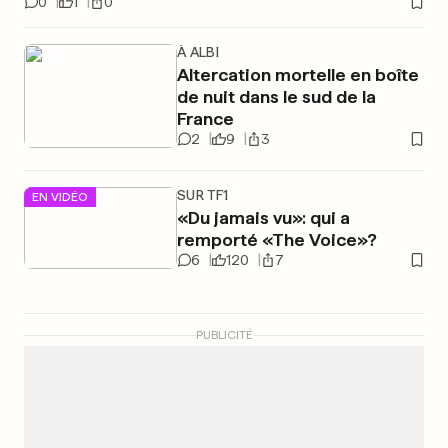
0
1
0
À ALBI
Altercation mortelle en boîte
de nuit dans le sud de la
France
2
9
3
SUR TF1
EN VIDÉO
«Du jamais vu»: qui a
remporté «The Voice»?
6
120
7
PUBLICITÉ