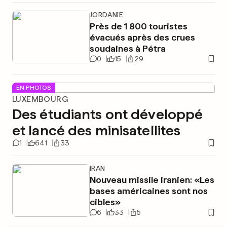
JORDANIE
Près de 1 800 touristes
évacués après des crues
soudaines à Pétra
0
15
29
EN PHOTOS
LUXEMBOURG
Des étudiants ont développé
et lancé des minisatellites
1
641
33
IRAN
Nouveau missile iranien: «Les
bases américaines sont nos
cibles»
6
33
5