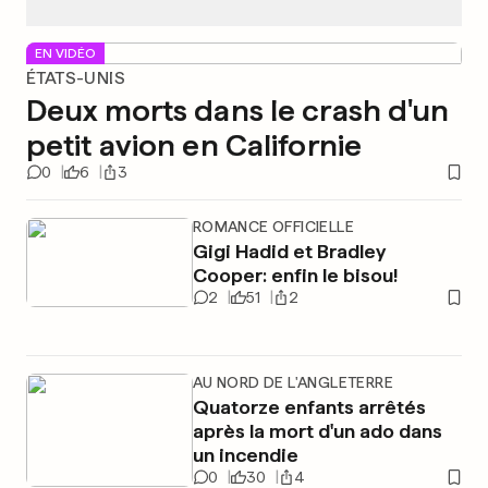
EN VIDÉO
ÉTATS-UNIS
Deux morts dans le crash d'un
petit avion en Californie
0
6
3
ROMANCE OFFICIELLE
Gigi Hadid et Bradley
Cooper: enfin le bisou!
2
51
2
AU NORD DE L'ANGLETERRE
Quatorze enfants arrêtés
après la mort d'un ado dans
un incendie
0
30
4