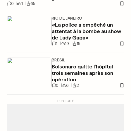
0
1
65
RIO DE JANEIRO
«La police a empêché un
attentat à la bombe au show
de Lady Gaga»
1
19
15
BRÉSIL
Bolsonaro quitte l’hôpital
trois semaines après son
opération
0
6
2
PUBLICITÉ