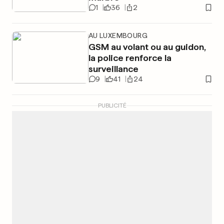
1
36
2
AU LUXEMBOURG
GSM au volant ou au guidon,
la police renforce la
surveillance
9
41
24
PUBLICITÉ