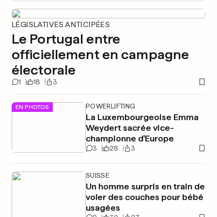
LÉGISLATIVES ANTICIPÉES
Le Portugal entre
officiellement en campagne
électorale
1
18
3
POWERLIFTING
EN PHOTOS
La Luxembourgeoise Emma
Weydert sacrée vice-
championne d'Europe
3
28
3
SUISSE
Un homme surpris en train de
voler des couches pour bébé
usagées