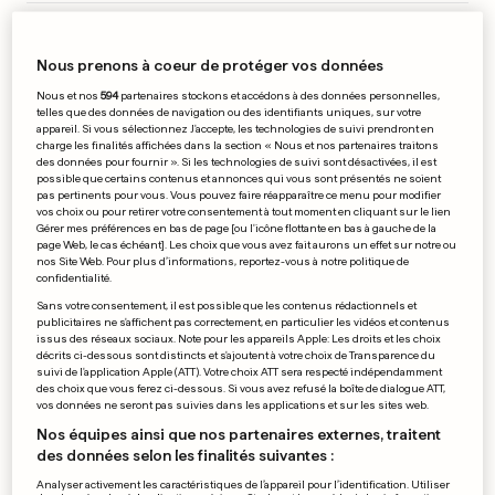
CYCLISME
Lach récidive, grande
Nous prenons à coeur de protéger vos données
première pour Fidanza
Nous et nos
594
partenaires stockons et accédons à des données personnelles,
0
1
4
telles que des données de navigation ou des identifiants uniques, sur votre
appareil. Si vous sélectionnez J'accepte, les technologies de suivi prendront en
charge les finalités affichées dans la section « Nous et nos partenaires traitons
des données pour fournir ». Si les technologies de suivi sont désactivées, il est
possible que certains contenus et annonces qui vous sont présentés ne soient
PUBLICITÉ
pas pertinents pour vous. Vous pouvez faire réapparaître ce menu pour modifier
vos choix ou pour retirer votre consentement à tout moment en cliquant sur le lien
Gérer mes préférences en bas de page [ou l'icône flottante en bas à gauche de la
page Web, le cas échéant]. Les choix que vous avez fait aurons un effet sur notre ou
nos Site Web. Pour plus d’informations, reportez-vous à notre politique de
confidentialité.
Sans votre consentement, il est possible que les contenus rédactionnels et
publicitaires ne s'affichent pas correctement, en particulier les vidéos et contenus
issus des réseaux sociaux. Note pour les appareils Apple: Les droits et les choix
décrits ci-dessous sont distincts et s'ajoutent à votre choix de Transparence du
suivi de l'application Apple (ATT). Votre choix ATT sera respecté indépendamment
des choix que vous ferez ci-dessous. Si vous avez refusé la boîte de dialogue ATT,
vos données ne seront pas suivies dans les applications et sur les sites web.
Nos équipes ainsi que nos partenaires externes, traitent
des données selon les finalités suivantes :
Analyser activement les caractéristiques de l’appareil pour l’identification. Utiliser