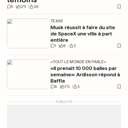
5
211
36
TEXAS
Musk réussit à faire du site
de SpaceX une ville à part
entière
1
8
3
«TOUT LE MONDE EN PARLE»
«Il prenait 10 000 balles par
semaine»: Ardisson répond à
Baffie
6
70
3
PUBLICITÉ