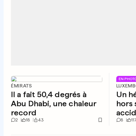
EN PHOT
ÉMIRATS
LUXEM
Il a fait 50,4 degrés à
Un h
Abu Dhabi, une chaleur
hors 
record
accid
2
18
43
8
11