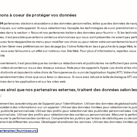
nons à coeur de protéger vos données
 23.05.2025
94
partenaires stockons et accédons à des données personnelles, telles que des données de navi
niques, sur votre appareil. Si vous sélectionnez J'accepte, les technologies de suivi prendront en 
chées dans la section « Nous et nos partenaires traitons des données pour fournir ». Si les technol
ées, il est possible que certains contenus et annonces qui vous sont présentés ne soient pas per
uvez faire réapparaître ce menu pour modifier vos choix ou pour retirer votre consentement à tou
e lien Gérer mes préférences en bas de page [ou l'icône flottante en bas à gauche de la page Web, le
vous avez fait aurons un effet sur notre ou nos Site Web. Pour plus d’informations, reportez-vous 
ité.
EN VIDÉO
BOURG
SÉRIES
sentement, il est possible que les contenus rédactionnels et publicitaires ne s'affichent pas corr
s vidéos et contenus issus des réseaux sociaux. Note pour les appareils Apple: Les droits et les choi
uichet social
Bella Ramsey, 
istincts et s'ajoutent à votre choix de Transparence du suivi de l'application Apple (ATT). Votre cho
pendamment des choix que vous ferez ci-dessous. Si vous avez refusé la boîte de dialogue ATT, v
e» veut lutter
plus détestée
vies dans les applications et sur les sites web.
e la précarité
Hollywood?
es ainsi que nos partenaires externes, traitent des données selon les 
:
8
1
143
3
ement les caractéristiques de l’appareil pour l’identification. Utiliser des données de géolocalisati
accéder à des informations sur un appareil. Utiliser des données limitées pour sélectionner la publ
PUBLICITÉ
a publicité personnalisée. Utiliser des profils pour sélectionner des publicités personnalisées. Cré
onnalisés. Utiliser des profils pour sélectionner des contenus personnalisés. Mesurer la perfo
esurer la performance des contenus. Comprendre les publics par le biais de statistiques ou de c
nant de différentes sources. Développer et améliorer les services. Utiliser des données limitées 
partenaires (fournisseurs)