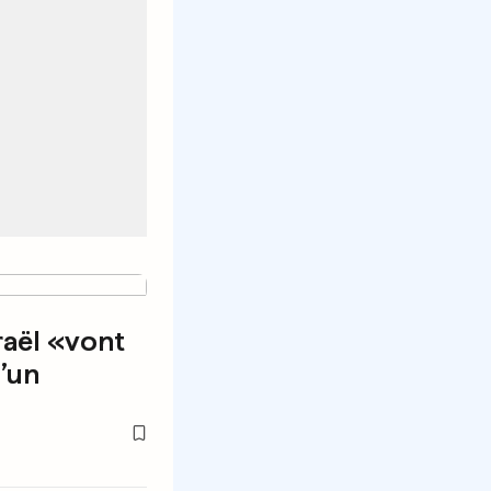
raël «vont
d’un