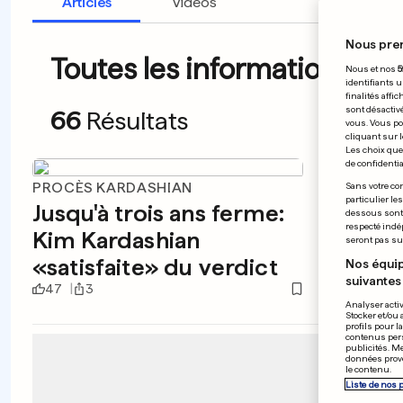
Articles
Vidéos
Nous pre
Toutes les informations du
Nous et nos
5
identifiants u
finalités affi
sont désactiv
66
Résultats
vous. Vous po
cliquant sur l
Les choix que 
de confidential
PROCÈS KARDASHIAN
LUXEM
Sans votre con
particulier le
Jusqu'à trois ans ferme:
Le «G
dessous sont d
respecté indé
Kim Kardashian
uniqu
seront pas sui
«satisfaite» du verdict
contr
Nos équip
suivantes 
47
3
1
36
Analyser activ
Stocker et/ou 
profils pour l
contenus pers
publicités. M
données prove
le contenu.
Liste de nos 