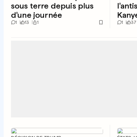
sous terre depuis plus
l'ant
d'une journée
Kany
1
13
1
1
37