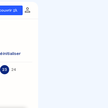
couvrir
éinitialiser
23
24