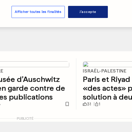
Afficher toutes les finalités
J'accepte
RE
ISRAËL-PALESTINE
usée d’Auschwitz
Paris et Riyad
n garde contre de
«des actes» p
es publications
solution à deu
3
31
1
PUBLICITÉ