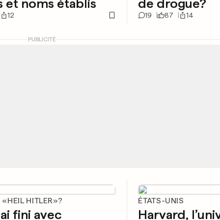
 et noms établis
de drogue?
12
19
87
14
PUBLICITÉ
S «HEIL HITLER»?
ÉTATS-UNIS
ai fini avec
Harvard, l’uni