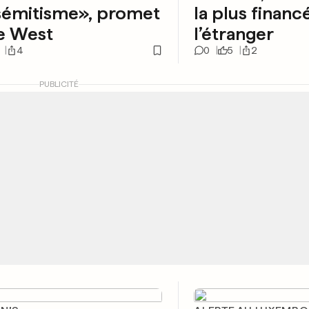
isémitisme», promet
la plus finan
e West
l’étranger
4
0
5
2
PUBLICITÉ