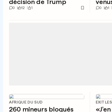
décision de Trump
venus
0
12
1
0
1
AFRIQUE DU SUD
EXIT LE
260 mineurs bloqués
«J'en 