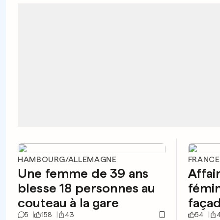
HAMBOURG/ALLEMAGNE
FRANCE
Une femme de 39 ans
Affai
blesse 18 personnes au
fémin
couteau à la gare
façad
5
158
43
54