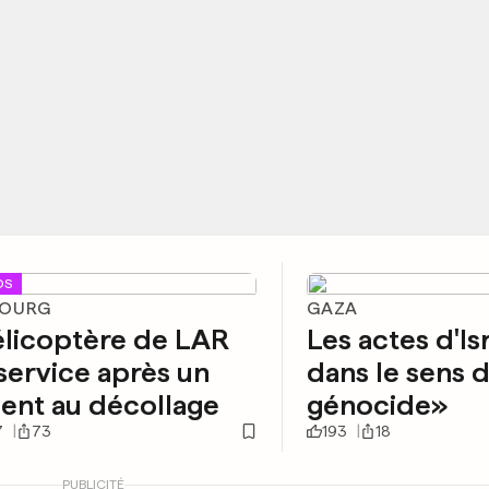
OS
BOURG
GAZA
élicoptère de LAR
Les actes d'Is
service après un
dans le sens 
ent au décollage
génocide»
7
73
193
18
PUBLICITÉ