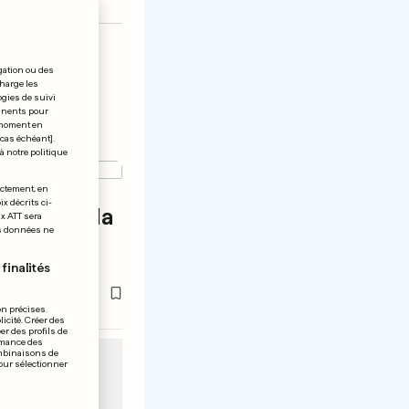
gation ou des
charge les
ogies de suivi
tinents pour
t moment en
 cas échéant].
à notre politique
ectement, en
x décrits ci-
l'actrice la
ix ATT sera
os données ne
 de
finalités
on précises.
icité. Créer des
er des profils de
rmance des
ombinaisons de
pour sélectionner