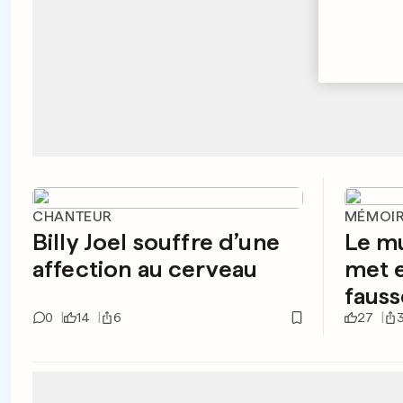
CHANTEUR
MÉMOI
Billy Joel souffre d’une
Le m
affection au cerveau
met e
fauss
0
14
6
27