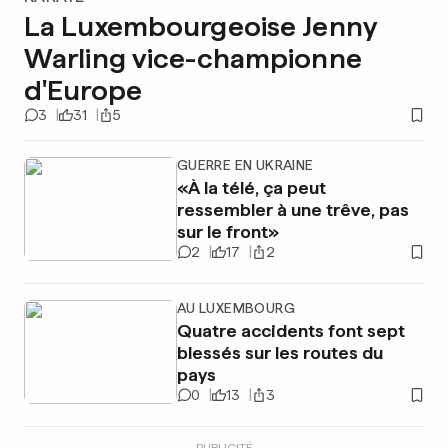
La Luxembourgeoise Jenny
Warling vice-championne
d'Europe
3
31
5
GUERRE EN UKRAINE
«À la télé, ça peut
ressembler à une trêve, pas
sur le front»
2
17
2
AU LUXEMBOURG
Quatre accidents font sept
blessés sur les routes du
pays
0
13
3