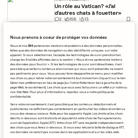
Un rôle au Vatican? «J'ai
d'autres chats à fouetter»
2
158
13
Nous prenons à coeur de protéger vos données
EN PHOTOS
Nous et nos
594
partenaires stockons et accédons à des données personnelles,
LUXEMBOURG
telles que des données de navigation ou des identifiants uniques, sur votre
appareil. Si vous sélectionnez J'accepte, les technologies de suivi prendront en
Le marché de l'Octave est de
charge les finalités affichées dans la section « Nous et nos partenaires traitons
des données pour fournir ». Si les technologies de suivi sont désactivées, il est
retour au Knuedler
possible que certains contenus et annonces qui vous sont présentés ne soient
pas pertinents pour vous. Vous pouvez faire réapparaître ce menu pour modifier
2
21
23
vos choix ou pour retirer votre consentement à tout moment en cliquant sur le lien
Gérer mes préférences en bas de page [ou l'icône flottante en bas à gauche de la
page Web, le cas échéant]. Les choix que vous avez fait aurons un effet sur notre ou
MMA
nos Site Web. Pour plus d’informations, reportez-vous à notre politique de
confidentialité.
Il coupe ses cheveux pour
Sans votre consentement, il est possible que les contenus rédactionnels et
faire le poids
publicitaires ne s'affichent pas correctement, en particulier les vidéos et contenus
0
12
5
issus des réseaux sociaux. Note pour les appareils Apple: Les droits et les choix
décrits ci-dessous sont distincts et s'ajoutent à votre choix de Transparence du
suivi de l'application Apple (ATT). Votre choix ATT sera respecté indépendamment
des choix que vous ferez ci-dessous. Si vous avez refusé la boîte de dialogue ATT,
vos données ne seront pas suivies dans les applications et sur les sites web.
AU LUXEMBOURG
EN PHOTOS