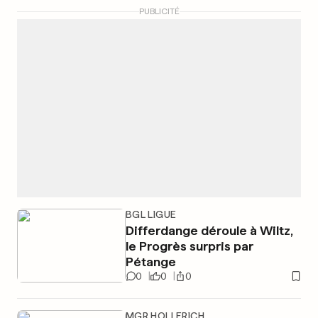
PUBLICITÉ
BGL LIGUE
Differdange déroule à Wiltz,
le Progrès surpris par
Pétange
0
0
0
MGR HOLLERICH