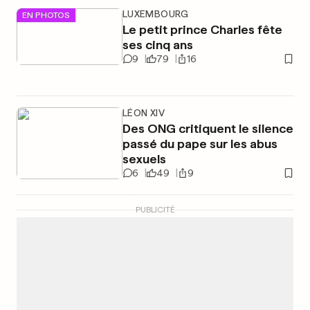
LUXEMBOURG
EN PHOTOS
Le petit prince Charles fête
ses cinq ans
9
79
16
LÉON XIV
Des ONG critiquent le silence
passé du pape sur les abus
sexuels
6
49
9
PUBLICITÉ