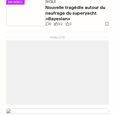
SICILE
EN VIDÉO
Nouvelle tragédie autour du
naufrage du superyacht
«Bayesian»
0
32
0
PUBLICITÉ