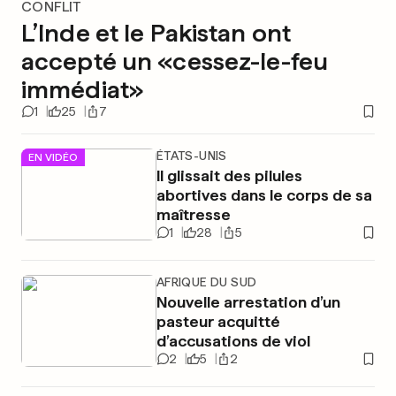
CONFLIT
L’Inde et le Pakistan ont
accepté un «cessez-le-feu
immédiat»
1
25
7
ÉTATS-UNIS
EN VIDÉO
Il glissait des pilules
abortives dans le corps de sa
maîtresse
1
28
5
AFRIQUE DU SUD
Nouvelle arrestation d’un
pasteur acquitté
d’accusations de viol
2
5
2