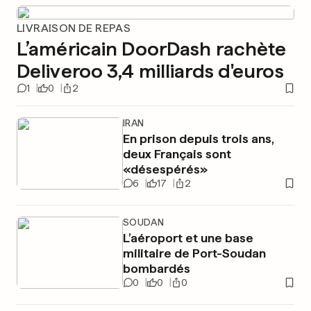
LIVRAISON DE REPAS
L’américain DoorDash rachète
Deliveroo 3,4 milliards d'euros
1
0
2
IRAN
En prison depuis trois ans,
deux Français sont
«désespérés»
6
17
2
SOUDAN
L’aéroport et une base
militaire de Port-Soudan
bombardés
0
0
0