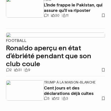
L'Inde frappe le Pakistan, qui
assure qu'il va riposter
1
30
11
FOOTBALL
Ronaldo aperçu en état
d'ébriété pendant que son
club coule
2
31
9
TRUMP À LA MAISON-BLANCHE
Cent jours et des
déclarations déjà cultes
3
12
3