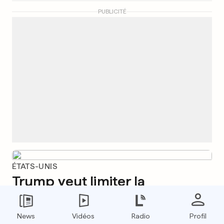
PUBLICITÉ
ÉTATS-UNIS
Trump veut limiter la
recherche sur les virus et cite
le Covid
News
Vidéos
Radio
Profil