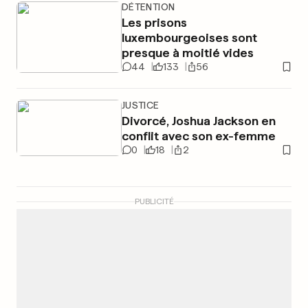
DÉTENTION
Les prisons
luxembourgeoises sont
presque à moitié vides
44
133
56
JUSTICE
Divorcé, Joshua Jackson en
conflit avec son ex-femme
0
18
2
PUBLICITÉ