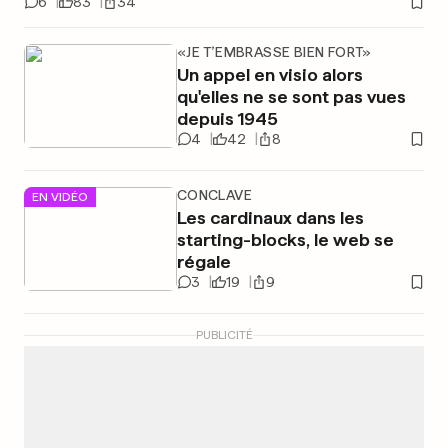
6
83
34
«JE T’EMBRASSE BIEN FORT»
Un appel en visio alors
qu'elles ne se sont pas vues
depuis 1945
4
42
8
CONCLAVE
EN VIDÉO
Les cardinaux dans les
starting-blocks, le web se
régale
3
19
9
PUBLICITÉ