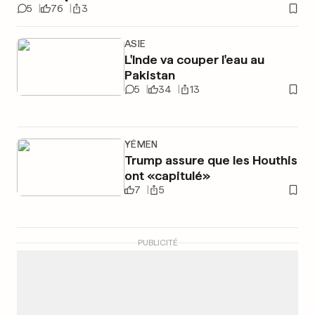
5
76
3
ASIE
L'Inde va couper l'eau au
Pakistan
5
34
13
YÉMEN
Trump assure que les Houthis
ont «capitulé»
7
5
PUBLICITÉ