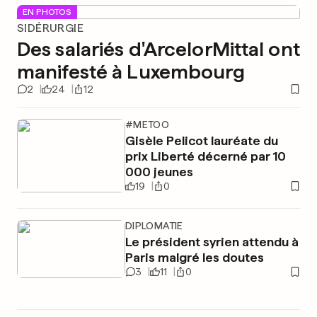
EN PHOTOS
SIDÉRURGIE
Des salariés d'ArcelorMittal ont
manifesté à Luxembourg
2
24
12
#METOO
Gisèle Pelicot lauréate du
prix Liberté décerné par 10
000 jeunes
19
0
DIPLOMATIE
Le président syrien attendu à
Paris malgré les doutes
3
11
0