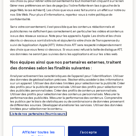
vos choix ou pour retirer votre consentement à tout moment en cliquant sur le lien
Gérer mes préférences en bas de page [ou l'icône flottante en bas à gauche de la
NOUVELLES TECHNOLOGIES
page Web, le cas échéant]. Les choix que vous avez fait aurons un effet sur notre ou
Des robots de combat dans
nos Site Web. Pour plus d’informations, reportez-vous à notre politique de
confidentialité.
l'armée française «d'ici à trois
Sans votre consentement, il est possible que les contenus rédactionnels et
publicitaires ne s'affichent pas correctement, en particulier les vidéos et contenus
ans»
issus des réseaux sociaux. Note pour les appareils Apple: Les droits et les choix
décrits ci-dessous sont distincts et s'ajoutent à votre choix de Transparence du
1
1
4
suivi de l'application Apple (ATT). Votre choix ATT sera respecté indépendamment
des choix que vous ferez ci-dessous. Si vous avez refusé la boîte de dialogue ATT,
vos données ne seront pas suivies dans les applications et sur les sites web.
MOSELLE
Nos équipes ainsi que nos partenaires externes, traitent
Des élus craignent que l'A31
des données selon les finalités suivantes :
bis ne voie pas le jour
Analyser activement les caractéristiques de l’appareil pour l’identification. Utiliser
11
33
5
des données de géolocalisation précises. Stocker et/ou accéder à des informations
sur un appareil. Utiliser des données limitées pour sélectionner la publicité. Créer
des profils pour la publicité personnalisée. Utiliser des profils pour sélectionner
des publicités personnalisées. Créer des profils de contenus personnalisés.
Utiliser des profils pour sélectionner des contenus personnalisés. Mesurer la
performance des publicités. Mesurer la performance des contenus. Comprendre
les publics par le biais de statistiques ou de combinaisons de données provenant
LUXEMBOURG
de différentes sources. Développer et améliorer les services. Utiliser des données
limitées pour sélectionner le contenu.
Liberty Steel lâché par son
Liste de nos partenaires (fournisseurs)
repreneur potentiel?
5
62
30
Afficher toutes les
J'accepte