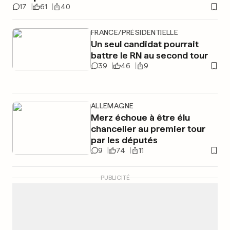
17
61
40
FRANCE/PRÉSIDENTIELLE
Un seul candidat pourrait
battre le RN au second tour
39
46
9
ALLEMAGNE
Merz échoue à être élu
chancelier au premier tour
par les députés
9
74
11
PUBLICITÉ