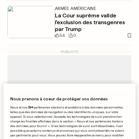
ARMÉE AMÉRICAINE
La Cour suprême valide
l'exclusion des transgenres
par Trump
34
0
PUBLICITÉ
Nous prenons à coeur de protéger vos données
Nous et nos
594
partenaires stockons et accédons à des données personnelles,
telles que des données de navigation ou des identifiants uniques, sur votre
appareil. Si vous sélectionnez J'accepte, les technologies de suivi prendront en
charge les finalités affichées dans la section « Nous et nos partenaires traitons
des données pour fournir ». Si les technologies de suivi sont désactivées, il est
possible que certains contenus et annonces qui vous sont présentés ne soient
pas pertinents pour vous. Vous pouvez faire réapparaître ce menu pour modifier