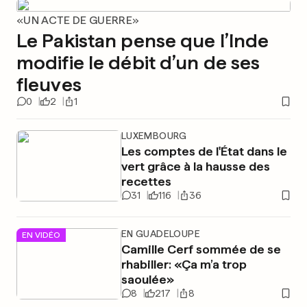
«UN ACTE DE GUERRE»
Le Pakistan pense que l’Inde
modifie le débit d’un de ses
fleuves
0
2
1
LUXEMBOURG
Les comptes de l'État dans le
vert grâce à la hausse des
recettes
31
116
36
EN GUADELOUPE
EN VIDÉO
Camille Cerf sommée de se
rhabiller: «Ça m’a trop
saoulée»
8
217
8