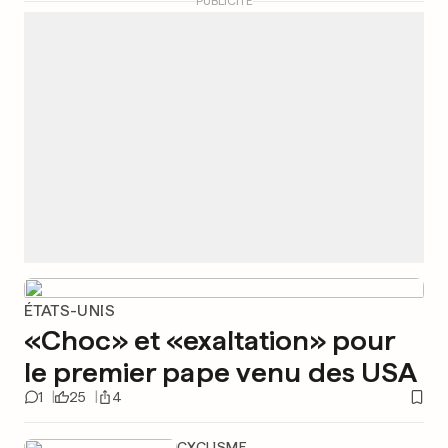
PUBLICITÉ
ÉTATS-UNIS
«Choc» et «exaltation» pour
le premier pape venu des USA
1
25
4
CYCLISME