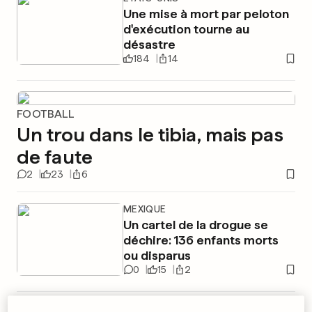
Une mise à mort par peloton
d'exécution tourne au
désastre
184
14
FOOTBALL
Un trou dans le tibia, mais pas
de faute
2
23
6
MEXIQUE
Un cartel de la drogue se
déchire: 136 enfants morts
ou disparus
0
15
2
BLAKE LIVELY