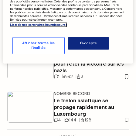
des publicités personnalisées. Créer des profils de contenus personnalisés.
Décès à 103 ans de Margot
Utiliser des profils pour sélectionner des contenus personnalisés. Mesurer la
performance des publicités. Mesurer la performance des contenus. Comprendre
les publics par le biais de statistiques ou de combinaisons de données provenant
Friedländer, rescapée de la
de différentes sources. Développer et améliorer les services. Utiliser des données
limitées pour sélectionner le contenu.
Shoah
Liste de nos partenaires (fournisseurs)
51
2
Afficher toutes les
J'accepte
finalités
MOSCOU
EN PHOTOS
La Russie joue les gros bras
pour fêter la victoire sur les
nazis
1
32
3
NOMBRE RECORD
Le frelon asiatique se
propage rapidement au
Luxembourg
4
144
128