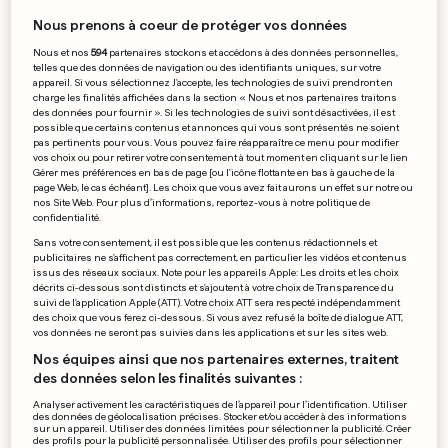
Elle devrait témoigner lors du
Nous prenons à coeur de protéger vos données
procès contre Justin Baldoni
Nous et nos
594
partenaires stockons et accédons à des données personnelles,
0
22
0
telles que des données de navigation ou des identifiants uniques, sur votre
appareil. Si vous sélectionnez J'accepte, les technologies de suivi prendront en
charge les finalités affichées dans la section « Nous et nos partenaires traitons
des données pour fournir ». Si les technologies de suivi sont désactivées, il est
possible que certains contenus et annonces qui vous sont présentés ne soient
PUBLICITÉ
pas pertinents pour vous. Vous pouvez faire réapparaître ce menu pour modifier
vos choix ou pour retirer votre consentement à tout moment en cliquant sur le lien
Gérer mes préférences en bas de page [ou l'icône flottante en bas à gauche de la
page Web, le cas échéant]. Les choix que vous avez fait aurons un effet sur notre ou
nos Site Web. Pour plus d’informations, reportez-vous à notre politique de
confidentialité.
Sans votre consentement, il est possible que les contenus rédactionnels et
publicitaires ne s'affichent pas correctement, en particulier les vidéos et contenus
issus des réseaux sociaux. Note pour les appareils Apple: Les droits et les choix
décrits ci-dessous sont distincts et s'ajoutent à votre choix de Transparence du
suivi de l'application Apple (ATT). Votre choix ATT sera respecté indépendamment
des choix que vous ferez ci-dessous. Si vous avez refusé la boîte de dialogue ATT,
vos données ne seront pas suivies dans les applications et sur les sites web.
Nos équipes ainsi que nos partenaires externes, traitent
des données selon les finalités suivantes :
Analyser activement les caractéristiques de l’appareil pour l’identification. Utiliser
des données de géolocalisation précises. Stocker et/ou accéder à des informations
sur un appareil. Utiliser des données limitées pour sélectionner la publicité. Créer
des profils pour la publicité personnalisée. Utiliser des profils pour sélectionner
ALLEMAGNE