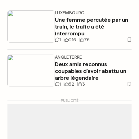
LUXEMBOURG
Une femme percutée par un
train, le trafic a été
interrompu
1
216
76
ANGLETERRE
Deux amis reconnus
coupables d’avoir abattu un
arbre légendaire
1
52
3
PUBLICITÉ