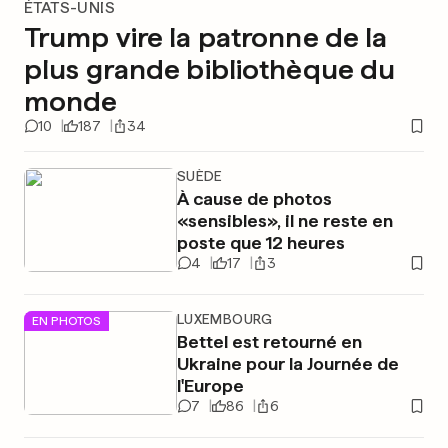
ÉTATS-UNIS
Trump vire la patronne de la
plus grande bibliothèque du
monde
10
187
34
SUÈDE
À cause de photos
«sensibles», il ne reste en
poste que 12 heures
4
17
3
LUXEMBOURG
EN PHOTOS
Bettel est retourné en
Ukraine pour la Journée de
l'Europe
7
86
6