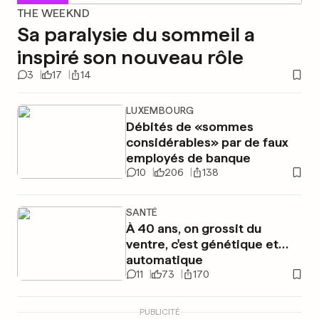
THE WEEKND
Sa paralysie du sommeil a
inspiré son nouveau rôle
3
17
14
LUXEMBOURG
Débités de «sommes
considérables» par de faux
employés de banque
10
206
138
SANTÉ
À 40 ans, on grossit du
ventre, c'est génétique et…
automatique
11
73
170
PUBLICITÉ