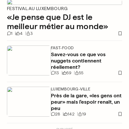
FESTIVAL AU LUXEMBOURG
«Je pense que DJ est le
meilleur métier au monde»
1
4
3
FAST-FOOD
Savez-vous ce que vos
nuggets contiennent
réellement?
13
59
55
LUXEMBOURG-VILLE
Près de la gare, «les gens ont
peur» mais l'espoir renaît, un
peu
28
142
19