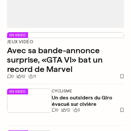
EN VIDÉO
JEUX VIDÉO
Avec sa bande-annonce
surprise, «GTA VI» bat un
record de Marvel
0
12
11
CYCLISME
EN VIDÉO
Un des outsiders du Giro
évacué sur civière
0
12
5