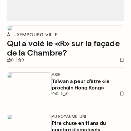
À LUXEMBOURG-VILLE
Qui a volé le «R» sur la façade
de la Chambre?
0
0
ASIE
Taïwan a peur d'être «le
prochain Hong Kong»
0
0
AU ROYAUME-UNI
Pire chute en 11 ans du
nombre d’employés