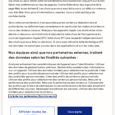
vos choix ou pour retirer votre consentement à tout moment en cliquant sur le lien
«Le Prince de Bel-Air» devrait
Gérer mes préférences en bas de page [ou l'icône flottante en bas à gauche de la
page Web, le cas échéant]. Les choix que vous avez fait aurons un effet sur notre ou
avoir un remake
nos Site Web. Pour plus d’informations, reportez-vous à notre politique de
confidentialité.
0
0
Sans votre consentement, il est possible que les contenus rédactionnels et
publicitaires ne s'affichent pas correctement, en particulier les vidéos et contenus
issus des réseaux sociaux. Note pour les appareils Apple: Les droits et les choix
BASEBALL
décrits ci-dessous sont distincts et s'ajoutent à votre choix de Transparence du
suivi de l'application Apple (ATT). Votre choix ATT sera respecté indépendamment
Il se plaint d’une bande de
des choix que vous ferez ci-dessous. Si vous avez refusé la boîte de dialogue ATT,
fans qui fait du bruit
vos données ne seront pas suivies dans les applications et sur les sites web.
0
0
Nos équipes ainsi que nos partenaires externes, traitent
des données selon les finalités suivantes :
Analyser activement les caractéristiques de l’appareil pour l’identification. Utiliser
des données de géolocalisation précises. Stocker et/ou accéder à des informations
sur un appareil. Utiliser des données limitées pour sélectionner la publicité. Créer
EN RUSSIE
des profils pour la publicité personnalisée. Utiliser des profils pour sélectionner
Une énorme boule de feu
des publicités personnalisées. Créer des profils de contenus personnalisés.
Utiliser des profils pour sélectionner des contenus personnalisés. Mesurer la
dans le ciel de Volgograd
performance des publicités. Mesurer la performance des contenus. Comprendre
les publics par le biais de statistiques ou de combinaisons de données provenant
0
0
de différentes sources. Développer et améliorer les services. Utiliser des données
limitées pour sélectionner le contenu.
Liste de nos partenaires (fournisseurs)
PUBLICITÉ
Afficher toutes les
J'accepte