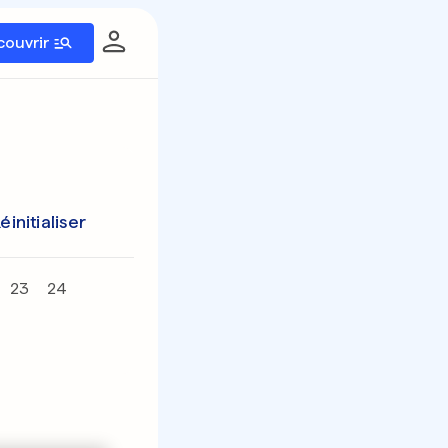
couvrir
éinitialiser
23
24