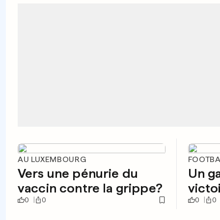
AU LUXEMBOURG
FOOTBA
Vers une pénurie du
Un ga
vaccin contre la grippe?
victo
0
0
0
0