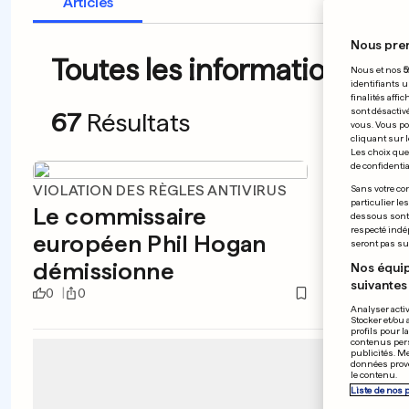
Articles
Nous pre
Toutes les informations du
Nous et nos
5
identifiants u
finalités affi
sont désactiv
67
Résultats
vous. Vous po
cliquant sur l
Les choix que 
de confidential
VIOLATION DES RÈGLES ANTIVIRUS
CANAD
Sans votre con
particulier le
Le commissaire
Par t
dessous sont d
respecté indé
européen Phil Hogan
sa fi
seront pas sui
démissionne
Nos équip
suivantes 
0
0
0
0
Analyser activ
Stocker et/ou 
profils pour l
contenus pers
publicités. M
données prove
le contenu.
Liste de nos 