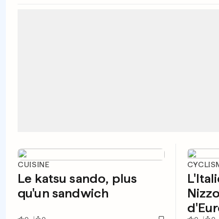
CUISINE
CYCLIS
Le katsu sando, plus
L'Ita
qu'un sandwich
Nizz
d'Eu