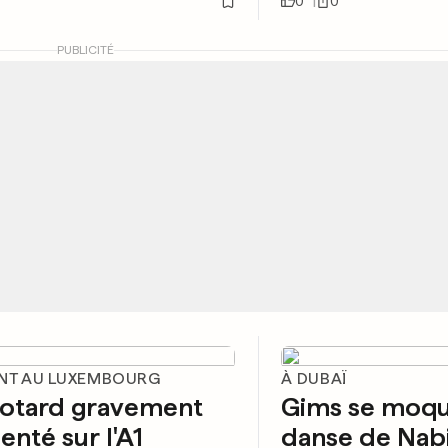
0
0
PUBLICITÉ
NT AU LUXEMBOURG
À DUBAÏ
otard gravement
Gims se moqu
enté sur l'A1
danse de Nabi