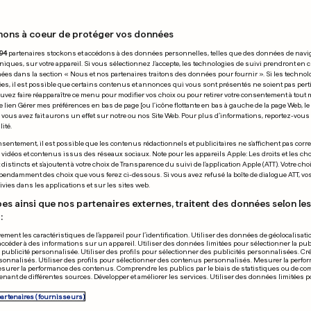
nons à coeur de protéger vos données
 26.08.2020
94
partenaires stockons et accédons à des données personnelles, telles que des données de navi
niques, sur votre appareil. Si vous sélectionnez J'accepte, les technologies de suivi prendront en 
chées dans la section « Nous et nos partenaires traitons des données pour fournir ». Si les technol
ées, il est possible que certains contenus et annonces qui vous sont présentés ne soient pas per
uvez faire réapparaître ce menu pour modifier vos choix ou pour retirer votre consentement à tou
e lien Gérer mes préférences en bas de page [ou l'icône flottante en bas à gauche de la page Web, le
vous avez fait aurons un effet sur notre ou nos Site Web. Pour plus d’informations, reportez-vous 
ité.
A
CLEAN BANDIT
sentement, il est possible que les contenus rédactionnels et publicitaires ne s'affichent pas corr
s vidéos et contenus issus des réseaux sociaux. Note pour les appareils Apple: Les droits et les choi
éléphone, il entend
Inspirés dura
istincts et s'ajoutent à votre choix de Transparence du suivi de l'application Apple (ATT). Votre cho
pendamment des choix que vous ferez ci-dessous. Si vous avez refusé la boîte de dialogue ATT, v
lle se faire dévorer
à l’arrêt forcé
vies dans les applications et sur les sites web.
es ainsi que nos partenaires externes, traitent des données selon les 
:
0
0
ement les caractéristiques de l’appareil pour l’identification. Utiliser des données de géolocalisati
accéder à des informations sur un appareil. Utiliser des données limitées pour sélectionner la publ
PUBLICITÉ
a publicité personnalisée. Utiliser des profils pour sélectionner des publicités personnalisées. Cré
onnalisés. Utiliser des profils pour sélectionner des contenus personnalisés. Mesurer la perfo
esurer la performance des contenus. Comprendre les publics par le biais de statistiques ou de c
nant de différentes sources. Développer et améliorer les services. Utiliser des données limitées 
partenaires (fournisseurs)