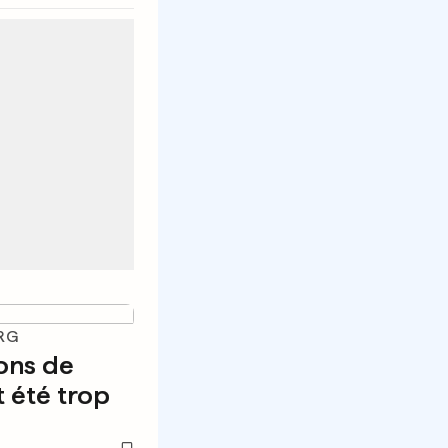
RG
ons de
t été trop