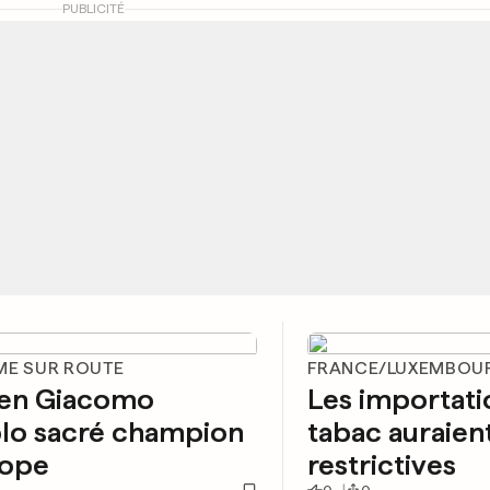
PUBLICITÉ
ME SUR ROUTE
FRANCE/LUXEMBOU
lien Giacomo
Les importati
olo sacré champion
tabac auraien
rope
restrictives