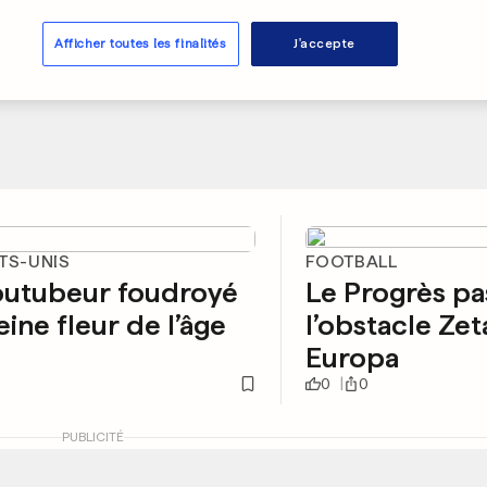
Afficher toutes les finalités
J'accepte
TS-UNIS
FOOTBALL
outubeur foudroyé
Le Progrès pa
eine fleur de l’âge
l’obstacle Zet
Europa
0
0
PUBLICITÉ