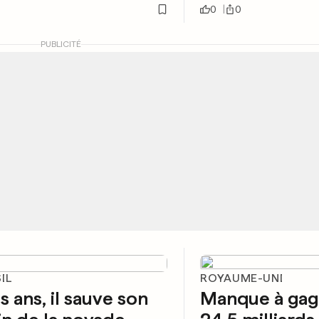
0
0
PUBLICITÉ
IL
ROYAUME-UNI
is ans, il sauve son
Manque à gag