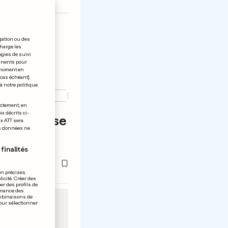
gation ou des
charge les
ogies de suivi
tinents pour
t moment en
 cas échéant].
à notre politique
ectement, en
x décrits ci-
nt leur mise
ix ATT sera
os données ne
finalités
on précises.
icité. Créer des
er des profils de
rmance des
ombinaisons de
pour sélectionner