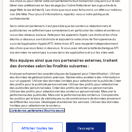
vos choix ou pour retirer votre consentement à tout moment en cliquant sur le lien
Une femme retrouvée morte à
Gérer mes préférences en bas de page [ou l'icône flottante en bas à gauche de la
page Web, le cas échéant]. Les choix que vous avez fait aurons un effet sur notre ou
son domicile
nos Site Web. Pour plus d’informations, reportez-vous à notre politique de
confidentialité.
0
0
Sans votre consentement, il est possible que les contenus rédactionnels et
publicitaires ne s'affichent pas correctement, en particulier les vidéos et contenus
issus des réseaux sociaux. Note pour les appareils Apple: Les droits et les choix
MANIFESTATIONS
décrits ci-dessous sont distincts et s'ajoutent à votre choix de Transparence du
suivi de l'application Apple (ATT). Votre choix ATT sera respecté indépendamment
L'UE sanctionne le régime au
des choix que vous ferez ci-dessous. Si vous avez refusé la boîte de dialogue ATT,
Bélarus
vos données ne seront pas suivies dans les applications et sur les sites web.
0
0
Nos équipes ainsi que nos partenaires externes, traitent
des données selon les finalités suivantes :
Analyser activement les caractéristiques de l’appareil pour l’identification. Utiliser
des données de géolocalisation précises. Stocker et/ou accéder à des informations
sur un appareil. Utiliser des données limitées pour sélectionner la publicité. Créer
EN SICILE
des profils pour la publicité personnalisée. Utiliser des profils pour sélectionner
Regain d'activité de l'Etna qui
des publicités personnalisées. Créer des profils de contenus personnalisés.
Utiliser des profils pour sélectionner des contenus personnalisés. Mesurer la
émet des nuages de cendres
performance des publicités. Mesurer la performance des contenus. Comprendre
les publics par le biais de statistiques ou de combinaisons de données provenant
0
0
de différentes sources. Développer et améliorer les services. Utiliser des données
limitées pour sélectionner le contenu.
Liste de nos partenaires (fournisseurs)
PUBLICITÉ
Afficher toutes les
J'accepte