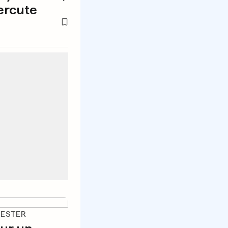
ercute
HESTER