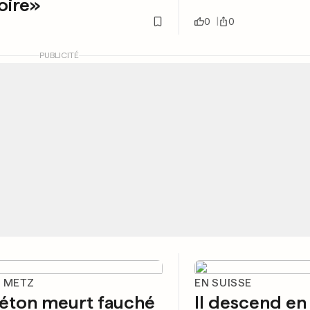
oire»
0
0
PUBLICITÉ
E METZ
EN SUISSE
iéton meurt fauché
Il descend en 