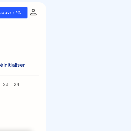
couvrir
éinitialiser
23
24