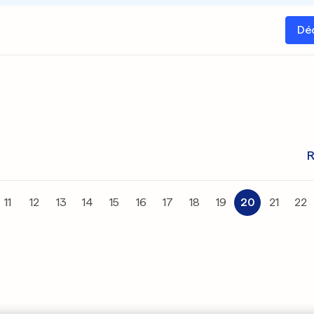
Dé
R
11
12
13
14
15
16
17
18
19
20
21
22