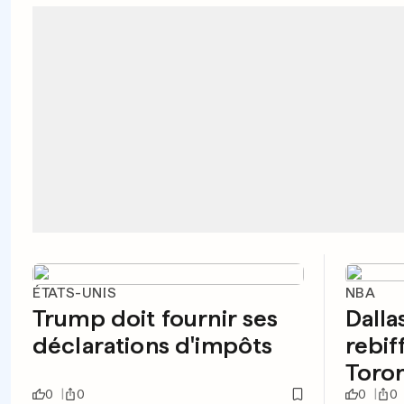
ÉTATS-UNIS
NBA
Trump doit fournir ses
Dalla
déclarations d'impôts
rebif
Toron
0
0
0
0