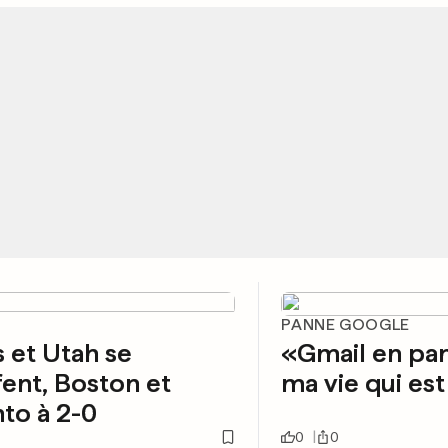
PANNE GOOGLE
s et Utah se
«Gmail en pan
fent, Boston et
ma vie qui est 
to à 2-0
0
0