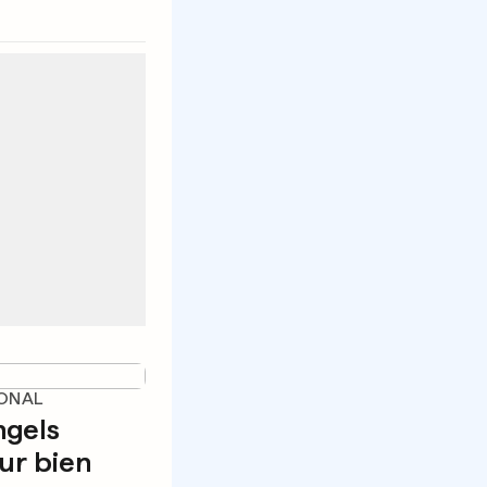
ONAL
ngels
ur bien