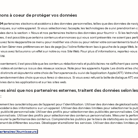
nons à coeur de protéger vos données
 20.08.2020
94
partenaires stockons et accédons à des données personnelles, telles que des données de navi
niques, sur votre appareil. Si vous sélectionnez J'accepte, les technologies de suivi prendront en 
chées dans la section « Nous et nos partenaires traitons des données pour fournir ». Si les technol
ées, il est possible que certains contenus et annonces qui vous sont présentés ne soient pas per
uvez faire réapparaître ce menu pour modifier vos choix ou pour retirer votre consentement à tou
e lien Gérer mes préférences en bas de page [ou l'icône flottante en bas à gauche de la page Web, le
vous avez fait aurons un effet sur notre ou nos Site Web. Pour plus d’informations, reportez-vous 
ité.
TATION
ÉTATS-UNIS
sentement, il est possible que les contenus rédactionnels et publicitaires ne s'affichent pas corr
s vidéos et contenus issus des réseaux sociaux. Note pour les appareils Apple: Les droits et les choi
oursuites contre
Le «M. Covid
istincts et s'ajoutent à votre choix de Transparence du suivi de l'application Apple (ATT). Votre cho
pendamment des choix que vous ferez ci-dessous. Si vous avez refusé la boîte de dialogue ATT, v
osition au Belarus
opéré des co
vies dans les applications et sur les sites web.
vocales
es ainsi que nos partenaires externes, traitent des données selon les 
:
0
0
ement les caractéristiques de l’appareil pour l’identification. Utiliser des données de géolocalisati
accéder à des informations sur un appareil. Utiliser des données limitées pour sélectionner la publ
PUBLICITÉ
a publicité personnalisée. Utiliser des profils pour sélectionner des publicités personnalisées. Cré
onnalisés. Utiliser des profils pour sélectionner des contenus personnalisés. Mesurer la perfo
esurer la performance des contenus. Comprendre les publics par le biais de statistiques ou de c
nant de différentes sources. Développer et améliorer les services. Utiliser des données limitées 
partenaires (fournisseurs)