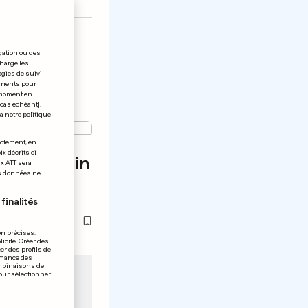
gation ou des
charge les
ogies de suivi
tinents pour
t moment en
 cas échéant].
à notre politique
ectement, en
x décrits ci-
» américain
ix ATT sera
os données ne
rdes
finalités
on précises.
icité. Créer des
er des profils de
rmance des
ombinaisons de
pour sélectionner