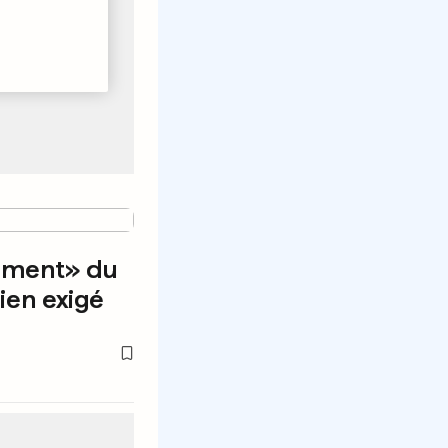
sement» du
ien exigé