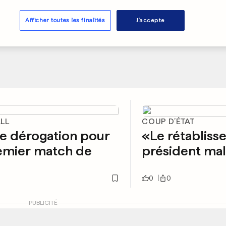
Afficher toutes les finalités
J'accepte
LL
COUP D’ÉTAT
e dérogation pour
«Le rétablis
emier match de
président mal
0
0
PUBLICITÉ