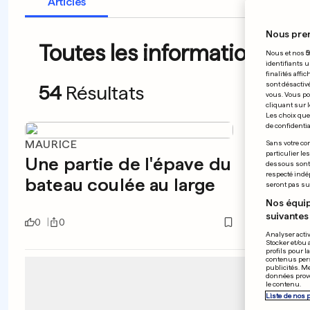
Articles
Nous pre
Toutes les informations du
Nous et nos
5
identifiants u
finalités affi
sont désactiv
54
Résultats
vous. Vous po
cliquant sur l
Les choix que 
de confidential
MAURICE
CONTES
Sans votre con
particulier le
Une partie de l'épave du
Des p
dessous sont d
respecté indé
bateau coulée au large
l'opp
seront pas sui
Nos équip
suivantes 
0
0
0
0
Analyser activ
Stocker et/ou 
profils pour l
contenus pers
publicités. M
données prove
le contenu.
Liste de nos 