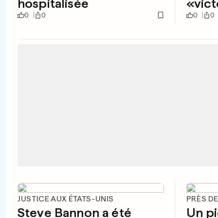
hospitalisée
«vict
0
0
0
0
JUSTICE AUX ÉTATS-UNIS
PRÈS D
Steve Bannon a été
Un p