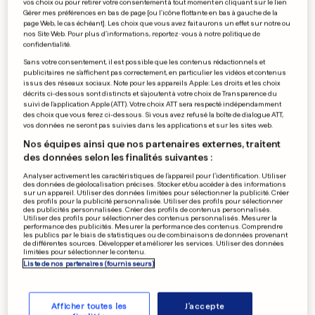
vos choix ou pour retirer votre consentement à tout moment en cliquant sur le lien
Un magazine traite une
Gérer mes préférences en bas de page [ou l'icône flottante en bas à gauche de la
page Web, le cas échéant]. Les choix que vous avez fait aurons un effet sur notre ou
députée d’esclave
nos Site Web. Pour plus d’informations, reportez-vous à notre politique de
confidentialité.
0
0
Sans votre consentement, il est possible que les contenus rédactionnels et
publicitaires ne s'affichent pas correctement, en particulier les vidéos et contenus
issus des réseaux sociaux. Note pour les appareils Apple: Les droits et les choix
FOOTBALL
décrits ci-dessous sont distincts et s'ajoutent à votre choix de Transparence du
suivi de l'application Apple (ATT). Votre choix ATT sera respecté indépendamment
Lionel Messi devrait bien
des choix que vous ferez ci-dessous. Si vous avez refusé la boîte de dialogue ATT,
zapper l'entraînement
vos données ne seront pas suivies dans les applications et sur les sites web.
0
0
Nos équipes ainsi que nos partenaires externes, traitent
des données selon les finalités suivantes :
Analyser activement les caractéristiques de l’appareil pour l’identification. Utiliser
des données de géolocalisation précises. Stocker et/ou accéder à des informations
sur un appareil. Utiliser des données limitées pour sélectionner la publicité. Créer
COMMUNITY SHIELD
des profils pour la publicité personnalisée. Utiliser des profils pour sélectionner
Victoire d'Arsenal aux tirs au
des publicités personnalisées. Créer des profils de contenus personnalisés.
Utiliser des profils pour sélectionner des contenus personnalisés. Mesurer la
but face à Liverpool
performance des publicités. Mesurer la performance des contenus. Comprendre
les publics par le biais de statistiques ou de combinaisons de données provenant
0
0
de différentes sources. Développer et améliorer les services. Utiliser des données
limitées pour sélectionner le contenu.
Liste de nos partenaires (fournisseurs)
PUBLICITÉ
Afficher toutes les
J'accepte