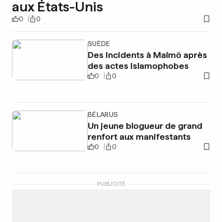
aux États-Unis
0
0
SUÈDE
Des incidents à Malmö après
des actes islamophobes
0
0
BÉLARUS
Un jeune blogueur de grand
renfort aux manifestants
0
0
PUBLICITÉ