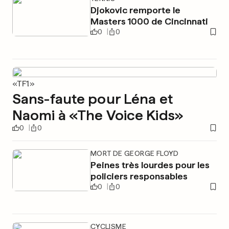
Djokovic remporte le
Masters 1000 de Cincinnati
0
0
«TF1»
Sans-faute pour Léna et
Naomi à «The Voice Kids»
0
0
MORT DE GEORGE FLOYD
Peines très lourdes pour les
policiers responsables
0
0
CYCLISME