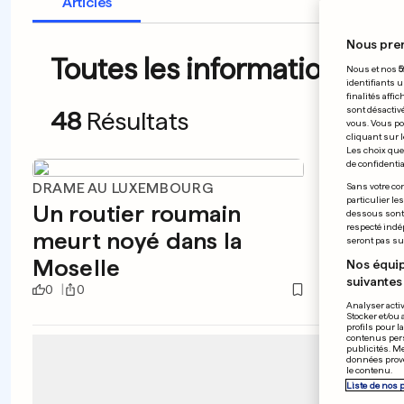
Articles
Nous pre
Toutes les informations du
Nous et nos
5
identifiants u
finalités affi
sont désactiv
48
Résultats
vous. Vous po
cliquant sur l
Les choix que 
de confidential
DRAME AU LUXEMBOURG
FOOT/L
Sans votre con
particulier le
Un routier roumain
Le Ba
dessous sont d
respecté indé
meurt noyé dans la
quali
seront pas sui
Moselle
Nos équip
suivantes 
0
0
0
0
Analyser activ
Stocker et/ou 
profils pour l
contenus pers
publicités. M
données prove
le contenu.
Liste de nos 