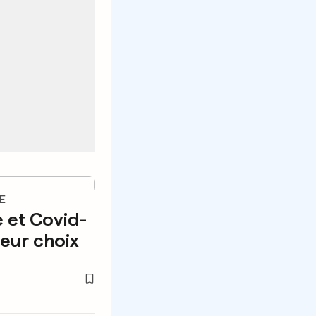
E
e et Covid-
 leur choix