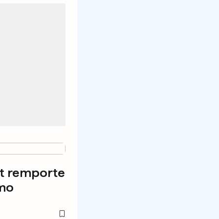
t remporte
emo