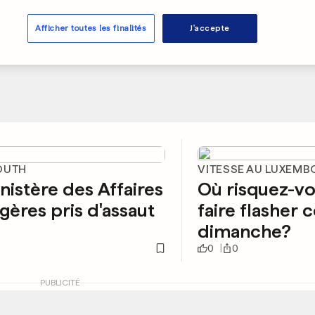
Afficher toutes les finalités
J'accepte
OUTH
VITESSE AU LUXEM
nistère des Affaires
Où risquez-v
gères pris d'assaut
faire flasher 
dimanche?
0
0
PUBLICITÉ