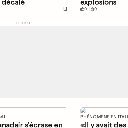
 décalé
explosions
0
0
PUBLICITÉ
GAL
PHÉNOMÈNE EN ITAL
nadair s'écrase en
«Il y avait des