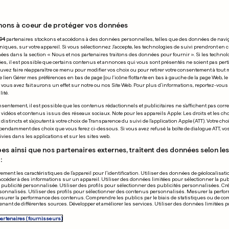
nons à coeur de protéger vos données
 08.08.2020
94
partenaires stockons et accédons à des données personnelles, telles que des données de navi
niques, sur votre appareil. Si vous sélectionnez J'accepte, les technologies de suivi prendront en 
chées dans la section « Nous et nos partenaires traitons des données pour fournir ». Si les technol
ées, il est possible que certains contenus et annonces qui vous sont présentés ne soient pas per
uvez faire réapparaître ce menu pour modifier vos choix ou pour retirer votre consentement à tou
e lien Gérer mes préférences en bas de page [ou l'icône flottante en bas à gauche de la page Web, le
vous avez fait aurons un effet sur notre ou nos Site Web. Pour plus d’informations, reportez-vous 
ité.
IGUE DES CHAMPIONS
EN BELGIQUE
sentement, il est possible que les contenus rédactionnels et publicitaires ne s'affichent pas corr
s vidéos et contenus issus des réseaux sociaux. Note pour les appareils Apple: Les droits et les choi
rça et le Bayern
On leur dit de
istincts et s'ajoutent à votre choix de Transparence du suivi de l'application Apple (ATT). Votre cho
pendamment des choix que vous ferez ci-dessous. Si vous avez refusé la boîte de dialogue ATT, v
fiés pour le Final 8
plage, une ba
vies dans les applications et sur les sites web.
éclate
es ainsi que nos partenaires externes, traitent des données selon les 
:
0
0
ement les caractéristiques de l’appareil pour l’identification. Utiliser des données de géolocalisati
accéder à des informations sur un appareil. Utiliser des données limitées pour sélectionner la publ
PUBLICITÉ
a publicité personnalisée. Utiliser des profils pour sélectionner des publicités personnalisées. Cré
onnalisés. Utiliser des profils pour sélectionner des contenus personnalisés. Mesurer la perfo
esurer la performance des contenus. Comprendre les publics par le biais de statistiques ou de c
nant de différentes sources. Développer et améliorer les services. Utiliser des données limitées 
partenaires (fournisseurs)