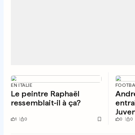
EN ITALIE
FOOTBAL
Le peintre Raphaël
Andre
ressemblait-il à ça?
entra
Juve
1
0
0
0