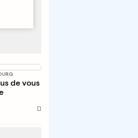
BOURG
ous de vous
ce