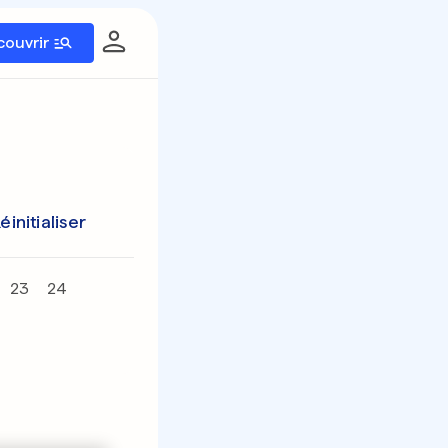
couvrir
éinitialiser
23
24