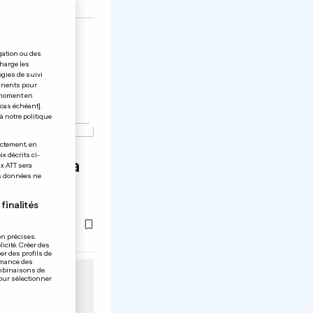
gation ou des
charge les
ogies de suivi
tinents pour
t moment en
 cas échéant].
à notre politique
ectement, en
x décrits ci-
 quitter la
ix ATT sera
os données ne
garre
finalités
on précises.
icité. Créer des
er des profils de
rmance des
ombinaisons de
pour sélectionner