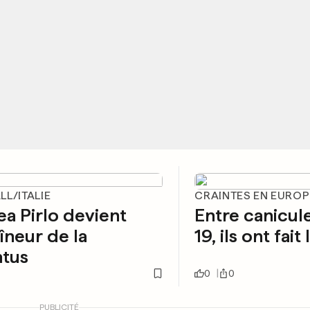
L/ITALIE
CRAINTES EN EUROP
a Pirlo devient
Entre canicul
îneur de la
19, ils ont fait
ntus
0
0
PUBLICITÉ