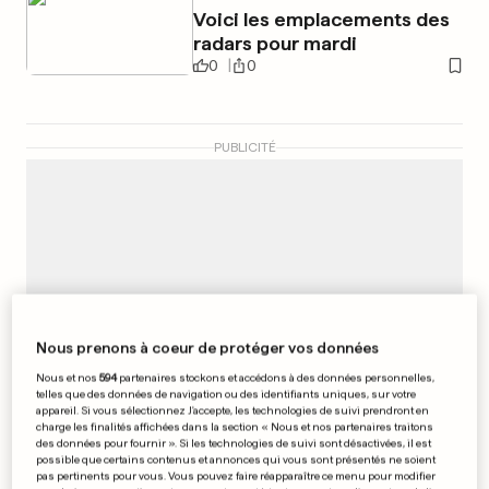
Voici les emplacements des
radars pour mardi
0
0
PUBLICITÉ
Nous prenons à coeur de protéger vos données
Nous et nos
594
partenaires stockons et accédons à des données personnelles,
telles que des données de navigation ou des identifiants uniques, sur votre
appareil. Si vous sélectionnez J'accepte, les technologies de suivi prendront en
charge les finalités affichées dans la section « Nous et nos partenaires traitons
des données pour fournir ». Si les technologies de suivi sont désactivées, il est
possible que certains contenus et annonces qui vous sont présentés ne soient
pas pertinents pour vous. Vous pouvez faire réapparaître ce menu pour modifier
FOOTBALL