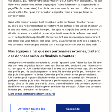
vos choix ou pour retirer votre consentement à tout moment en cliquant sur le lien
L'entraîneur du Barça viré
Gérer mes préférences en bas de page [ou l'icône flottante en bas à gauche de la
page Web, le cas échéant]. Les choix que vous avez fait aurons un effet sur notre ou
après la débâcle
nos Site Web. Pour plus d’informations, reportez-vous à notre politique de
confidentialité.
0
0
Sans votre consentement, il est possible que les contenus rédactionnels et
publicitaires ne s'affichent pas correctement, en particulier les vidéos et contenus
issus des réseaux sociaux. Note pour les appareils Apple: Les droits et les choix
CORONAVIRUS
décrits ci-dessous sont distincts et s'ajoutent à votre choix de Transparence du
suivi de l'application Apple (ATT). Votre choix ATT sera respecté indépendamment
Bain de techno pour des
des choix que vous ferez ci-dessous. Si vous avez refusé la boîte de dialogue ATT,
milliers de fêtards à Wuhan
vos données ne seront pas suivies dans les applications et sur les sites web.
0
0
Nos équipes ainsi que nos partenaires externes, traitent
des données selon les finalités suivantes :
Analyser activement les caractéristiques de l’appareil pour l’identification. Utiliser
des données de géolocalisation précises. Stocker et/ou accéder à des informations
sur un appareil. Utiliser des données limitées pour sélectionner la publicité. Créer
EN FRANCE
des profils pour la publicité personnalisée. Utiliser des profils pour sélectionner
Il est 5h39 à Cannes et la
des publicités personnalisées. Créer des profils de contenus personnalisés.
Utiliser des profils pour sélectionner des contenus personnalisés. Mesurer la
plage est déjà bondée
performance des publicités. Mesurer la performance des contenus. Comprendre
les publics par le biais de statistiques ou de combinaisons de données provenant
0
0
de différentes sources. Développer et améliorer les services. Utiliser des données
limitées pour sélectionner le contenu.
Liste de nos partenaires (fournisseurs)
PUBLICITÉ
Afficher toutes les
J'accepte