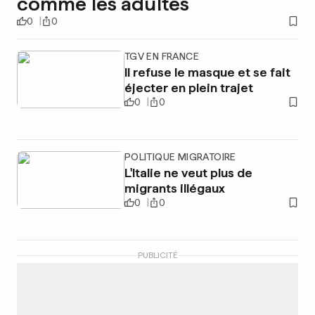
comme les adultes
0
0
TGV EN FRANCE
Il refuse le masque et se fait
éjecter en plein trajet
0
0
POLITIQUE MIGRATOIRE
L'Italie ne veut plus de
migrants illégaux
0
0
PUBLICITÉ