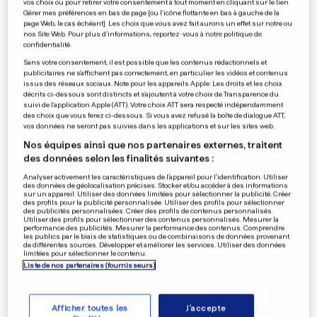
vos choix ou pour retirer votre consentement à tout moment en cliquant sur le lien
Cinq députés veulent
Gérer mes préférences en bas de page [ou l'icône flottante en bas à gauche de la
page Web, le cas échéant]. Les choix que vous avez fait aurons un effet sur notre ou
bénéficier d'une aide Covid
nos Site Web. Pour plus d’informations, reportez-vous à notre politique de
confidentialité.
0
0
Sans votre consentement, il est possible que les contenus rédactionnels et
publicitaires ne s'affichent pas correctement, en particulier les vidéos et contenus
issus des réseaux sociaux. Note pour les appareils Apple: Les droits et les choix
FOOTBALL EN ALLEMAGNE
décrits ci-dessous sont distincts et s'ajoutent à votre choix de Transparence du
suivi de l'application Apple (ATT). Votre choix ATT sera respecté indépendamment
Le retour des supporters
des choix que vous ferez ci-dessous. Si vous avez refusé la boîte de dialogue ATT,
dans les stades refusé
vos données ne seront pas suivies dans les applications et sur les sites web.
0
0
Nos équipes ainsi que nos partenaires externes, traitent
des données selon les finalités suivantes :
Analyser activement les caractéristiques de l’appareil pour l’identification. Utiliser
des données de géolocalisation précises. Stocker et/ou accéder à des informations
sur un appareil. Utiliser des données limitées pour sélectionner la publicité. Créer
BÉLARUS
des profils pour la publicité personnalisée. Utiliser des profils pour sélectionner
La police disperse de
des publicités personnalisées. Créer des profils de contenus personnalisés.
Utiliser des profils pour sélectionner des contenus personnalisés. Mesurer la
nouvelles manifestations
performance des publicités. Mesurer la performance des contenus. Comprendre
les publics par le biais de statistiques ou de combinaisons de données provenant
0
0
de différentes sources. Développer et améliorer les services. Utiliser des données
limitées pour sélectionner le contenu.
Liste de nos partenaires (fournisseurs)
PUBLICITÉ
Afficher toutes les
J'accepte