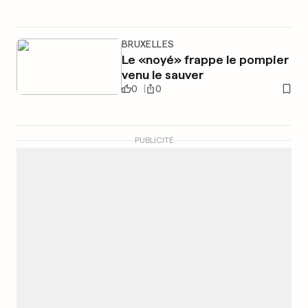
BRUXELLES
Le «noyé» frappe le pompier
venu le sauver
0
0
PUBLICITÉ