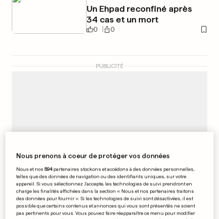
Un Ehpad reconfiné après
34 cas et un mort
0
0
PUBLICITÉ
Nous prenons à coeur de protéger vos données
Nous et nos
594
partenaires stockons et accédons à des données personnelles,
telles que des données de navigation ou des identifiants uniques, sur votre
appareil. Si vous sélectionnez J'accepte, les technologies de suivi prendront en
charge les finalités affichées dans la section « Nous et nos partenaires traitons
des données pour fournir ». Si les technologies de suivi sont désactivées, il est
possible que certains contenus et annonces qui vous sont présentés ne soient
pas pertinents pour vous. Vous pouvez faire réapparaître ce menu pour modifier
EN ITALIE