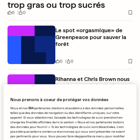
trop gras ou trop sucrés
0
0
Le spot «orgasmique» de
Greenpeace pour sauver la
forêt
0
0
Rihanna et Chris Brown nous
font le coup de la piscine
Nous prenons à coeur de protéger vos données
Nous et nos
594
partenaires stockons et accédons à des données personnelles,
0
0
telles que des données de navigation ou des identifiants uniques, sur votre
appareil. Si vous sélectionnez J'accepte, les technologies de suivi prendront en
charge les finalités affichées dans la section « Nous et nos partenaires traitons
PUBLICITÉ
des données pour fournir ». Si les technologies de suivi sont désactivées, il est
possible que certains contenus et annonces qui vous sont présentés ne soient
pas pertinents pour vous. Vous pouvez faire réapparaître ce menu pour modifier