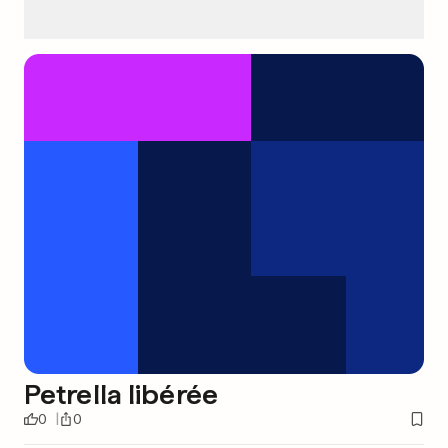
Petrella libérée
0
0