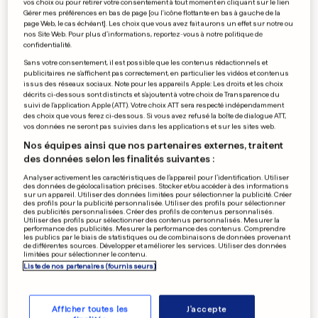
vos choix ou pour retirer votre consentement à tout moment en cliquant sur le lien
Gérer mes préférences en bas de page [ou l'icône flottante en bas à gauche de la
page Web, le cas échéant]. Les choix que vous avez fait aurons un effet sur notre ou
nos Site Web. Pour plus d’informations, reportez-vous à notre politique de
confidentialité.
Sans votre consentement, il est possible que les contenus rédactionnels et
publicitaires ne s'affichent pas correctement, en particulier les vidéos et contenus
issus des réseaux sociaux. Note pour les appareils Apple: Les droits et les choix
décrits ci-dessous sont distincts et s'ajoutent à votre choix de Transparence du
suivi de l'application Apple (ATT). Votre choix ATT sera respecté indépendamment
des choix que vous ferez ci-dessous. Si vous avez refusé la boîte de dialogue ATT,
vos données ne seront pas suivies dans les applications et sur les sites web.
Nos équipes ainsi que nos partenaires externes, traitent
des données selon les finalités suivantes :
Analyser activement les caractéristiques de l’appareil pour l’identification. Utiliser
Elle crache sur les autorités
des données de géolocalisation précises. Stocker et/ou accéder à des informations
sur un appareil. Utiliser des données limitées pour sélectionner la publicité. Créer
des profils pour la publicité personnalisée. Utiliser des profils pour sélectionner
0
0
des publicités personnalisées. Créer des profils de contenus personnalisés.
Utiliser des profils pour sélectionner des contenus personnalisés. Mesurer la
performance des publicités. Mesurer la performance des contenus. Comprendre
les publics par le biais de statistiques ou de combinaisons de données provenant
de différentes sources. Développer et améliorer les services. Utiliser des données
limitées pour sélectionner le contenu.
Liste de nos partenaires (fournisseurs)
Le meurtrier de Valentin
encourt la perpétuité
0
0
Afficher toutes les
J'accepte