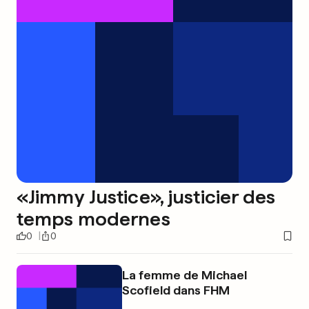
«Jimmy Justice», justicier des
temps modernes
0
0
La femme de Michael
Scofield dans FHM