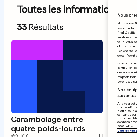
Toutes les informations du
Nous pre
Nous et nos
5
33
Résultats
identifiants u
finalités affi
sont désactiv
vous. Vous po
cliquant sur l
Les choix que 
de confidential
Sans votre con
particulier le
dessous sont d
respecté indé
seront pas sui
Nos équip
suivantes 
Analyser activ
Stocker et/ou 
profils pour l
contenus pers
Carambolage entre
Micr
publicités. M
données prove
quatre poids-lourds
relie
le contenu.
Liste de nos 
0
0
0
0