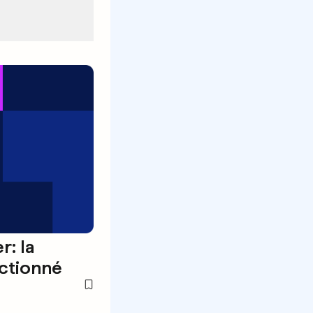
: la
nctionné