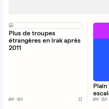
Plus de troupes
étrangères en Irak après
2011
Plain W
escale
0
0
0
0