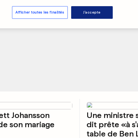
PUBLICITÉ
Afficher toutes les finalités
J'accepte
ett Johansson
Une ministre 
de son mariage
dit prête «à s'
table de Ben