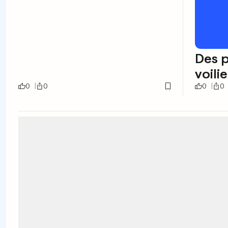
Des p
voili
0
0
0
0