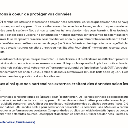
 25.08.2008
nons à coeur de protéger vos données
94
partenaires stockons et accédons à des données personnelles, telles que des données de navi
niques, sur votre appareil. Si vous sélectionnez J'accepte, les technologies de suivi prendront en 
chées dans la section « Nous et nos partenaires traitons des données pour fournir ». Si les technol
ées, il est possible que certains contenus et annonces qui vous sont présentés ne soient pas per
uvez faire réapparaître ce menu pour modifier vos choix ou pour retirer votre consentement à tou
e lien Gérer mes préférences en bas de page [ou l'icône flottante en bas à gauche de la page Web, le
vous avez fait aurons un effet sur notre ou nos Site Web. Pour plus d’informations, reportez-vous 
ité.
sentement, il est possible que les contenus rédactionnels et publicitaires ne s'affichent pas corr
s vidéos et contenus issus des réseaux sociaux. Note pour les appareils Apple: Les droits et les choi
istincts et s'ajoutent à votre choix de Transparence du suivi de l'application Apple (ATT). Votre cho
pendamment des choix que vous ferez ci-dessous. Si vous avez refusé la boîte de dialogue ATT, v
vies dans les applications et sur les sites web.
es ainsi que nos partenaires externes, traitent des données selon les 
:
ement les caractéristiques de l’appareil pour l’identification. Utiliser des données de géolocalisati
accéder à des informations sur un appareil. Utiliser des données limitées pour sélectionner la publ
a publicité personnalisée. Utiliser des profils pour sélectionner des publicités personnalisées. Cré
onnalisés. Utiliser des profils pour sélectionner des contenus personnalisés. Mesurer la perfo
osoft donne du
L'essence plus
esurer la performance des contenus. Comprendre les publics par le biais de statistiques ou de c
nant de différentes sources. Développer et améliorer les services. Utiliser des données limitées 
f à vos photos
pompe
partenaires (fournisseurs)
0
0