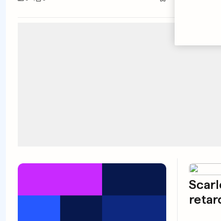
Scarl
retar