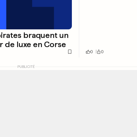
irates braquent un
er de luxe en Corse
0
0
PUBLICITÉ