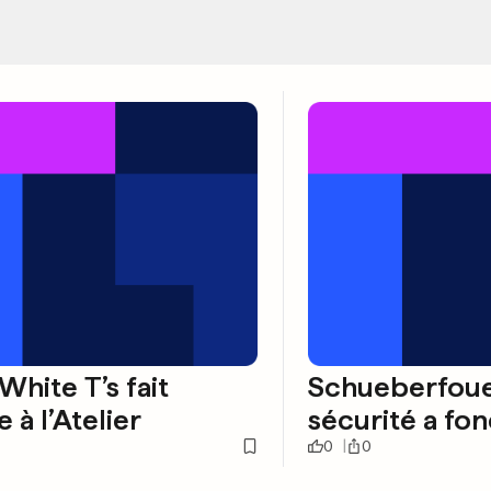
hite T’s fait
Schueberfouer
 à l’Atelier
sécurité a fo
0
0