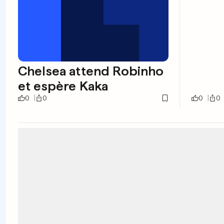
Chelsea attend Robinho
et espère Kaka
0
0
0
0