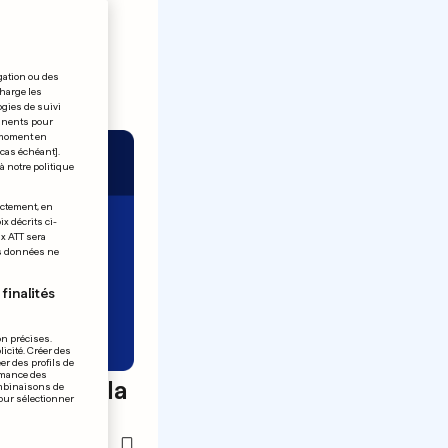
gation ou des
charge les
ogies de suivi
tinents pour
t moment en
 cas échéant].
à notre politique
ectement, en
x décrits ci-
ix ATT sera
os données ne
finalités
on précises.
icité. Créer des
er des profils de
rmance des
 chère à la
ombinaisons de
pour sélectionner