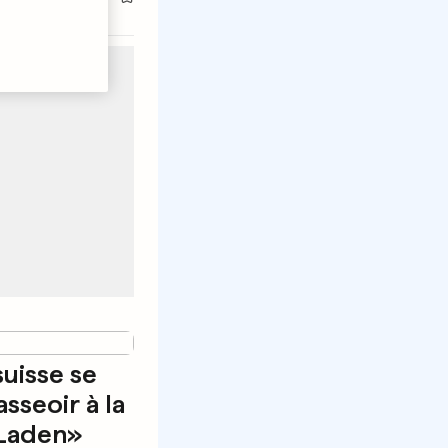
suisse se
asseoir à la
 Laden»