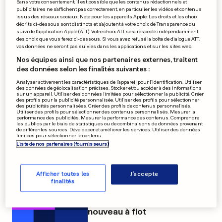
Sans votre consentement, il est possible que les contenus rédactionnels et
publicitaires ne s'affichent pas correctement, en particulier les vidéos et contenus
issus des réseaux sociaux. Note pour les appareils Apple: Les droits et les choix
décrits ci-dessous sont distincts et s'ajoutent à votre choix de Transparence du
suivi de l'application Apple (ATT). Votre choix ATT sera respecté indépendamment
des choix que vous ferez ci-dessous. Si vous avez refusé la boîte de dialogue ATT,
vos données ne seront pas suivies dans les applications et sur les sites web.
Nos équipes ainsi que nos partenaires externes, traitent
des données selon les finalités suivantes :
Analyser activement les caractéristiques de l’appareil pour l’identification. Utiliser
des données de géolocalisation précises. Stocker et/ou accéder à des informations
sur un appareil. Utiliser des données limitées pour sélectionner la publicité. Créer
des profils pour la publicité personnalisée. Utiliser des profils pour sélectionner
des publicités personnalisées. Créer des profils de contenus personnalisés.
Utiliser des profils pour sélectionner des contenus personnalisés. Mesurer la
performance des publicités. Mesurer la performance des contenus. Comprendre
les publics par le biais de statistiques ou de combinaisons de données provenant
de différentes sources. Développer et améliorer les services. Utiliser des données
limitées pour sélectionner le contenu.
Abidal revient dans le groupe
Liste de nos partenaires (fournisseurs)
des Bleus
0
0
Afficher toutes les
J'accepte
finalités
L’économie américaine à
nouveau à flot