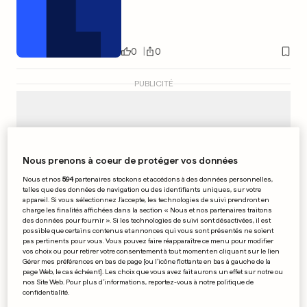
0
0
PUBLICITÉ
Nous prenons à coeur de protéger vos données
Nous et nos
594
partenaires stockons et accédons à des données personnelles,
telles que des données de navigation ou des identifiants uniques, sur votre
appareil. Si vous sélectionnez J'accepte, les technologies de suivi prendront en
charge les finalités affichées dans la section « Nous et nos partenaires traitons
des données pour fournir ». Si les technologies de suivi sont désactivées, il est
possible que certains contenus et annonces qui vous sont présentés ne soient
pas pertinents pour vous. Vous pouvez faire réapparaître ce menu pour modifier
vos choix ou pour retirer votre consentement à tout moment en cliquant sur le lien
Gérer mes préférences en bas de page [ou l'icône flottante en bas à gauche de la
page Web, le cas échéant]. Les choix que vous avez fait aurons un effet sur notre ou
nos Site Web. Pour plus d’informations, reportez-vous à notre politique de
confidentialité.