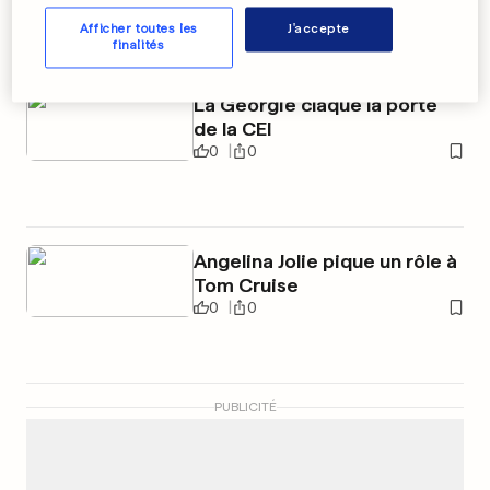
maladie professionnelle
Afficher toutes les
J'accepte
0
0
finalités
La Géorgie claque la porte
de la CEI
0
0
Angelina Jolie pique un rôle à
Tom Cruise
0
0
PUBLICITÉ