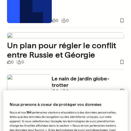
0
0
Un plan pour régler le conflit
entre Russie et Géorgie
0
0
Le nain de jardin globe-
trotter
0
0
Nous prenons à coeur de protéger vos données
Nous et nos
594
partenaires stockons et accédons à des données personnelles,
telles que des données de navigation ou des identifiants uniques, sur votre
Noyade: Syprolux réfute la
appareil. Si vous sélectionnez J'accepte, les technologies de suivi prendront en
thèse de la négligence
charge les finalités affichées dans la section « Nous et nos partenaires traitons
des données pour fournir ». Si les technologies de suivi sont désactivées, il est