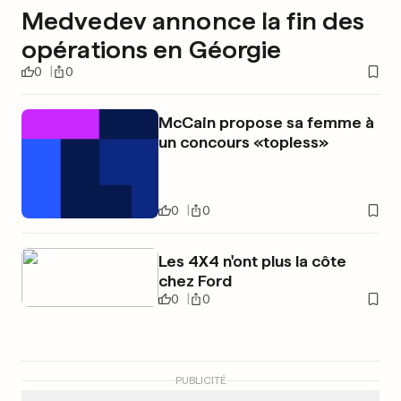
Medvedev annonce la fin des
opérations en Géorgie
0
0
McCain propose sa femme à
un concours «topless»
0
0
Les 4X4 n'ont plus la côte
chez Ford
0
0
PUBLICITÉ