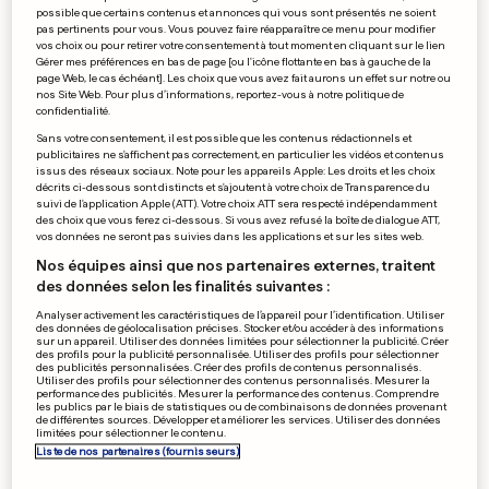
possible que certains contenus et annonces qui vous sont présentés ne soient
pas pertinents pour vous. Vous pouvez faire réapparaître ce menu pour modifier
vos choix ou pour retirer votre consentement à tout moment en cliquant sur le lien
Gérer mes préférences en bas de page [ou l'icône flottante en bas à gauche de la
0
0
page Web, le cas échéant]. Les choix que vous avez fait aurons un effet sur notre ou
nos Site Web. Pour plus d’informations, reportez-vous à notre politique de
confidentialité.
PUBLICITÉ
Sans votre consentement, il est possible que les contenus rédactionnels et
publicitaires ne s'affichent pas correctement, en particulier les vidéos et contenus
issus des réseaux sociaux. Note pour les appareils Apple: Les droits et les choix
décrits ci-dessous sont distincts et s'ajoutent à votre choix de Transparence du
suivi de l'application Apple (ATT). Votre choix ATT sera respecté indépendamment
des choix que vous ferez ci-dessous. Si vous avez refusé la boîte de dialogue ATT,
vos données ne seront pas suivies dans les applications et sur les sites web.
Nos équipes ainsi que nos partenaires externes, traitent
des données selon les finalités suivantes :
Analyser activement les caractéristiques de l’appareil pour l’identification. Utiliser
des données de géolocalisation précises. Stocker et/ou accéder à des informations
sur un appareil. Utiliser des données limitées pour sélectionner la publicité. Créer
des profils pour la publicité personnalisée. Utiliser des profils pour sélectionner
des publicités personnalisées. Créer des profils de contenus personnalisés.
Utiliser des profils pour sélectionner des contenus personnalisés. Mesurer la
performance des publicités. Mesurer la performance des contenus. Comprendre
les publics par le biais de statistiques ou de combinaisons de données provenant
de différentes sources. Développer et améliorer les services. Utiliser des données
limitées pour sélectionner le contenu.
Liste de nos partenaires (fournisseurs)
Le tabagisme passif reconnu