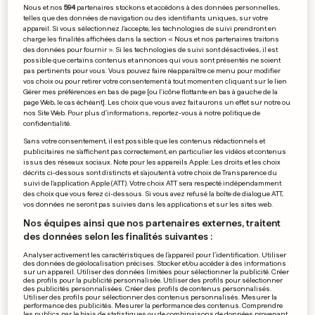
au volant
Nous et nos
594
partenaires stockons et accédons à des données personnelles,
telles que des données de navigation ou des identifiants uniques, sur votre
0
0
appareil. Si vous sélectionnez J'accepte, les technologies de suivi prendront en
charge les finalités affichées dans la section « Nous et nos partenaires traitons
des données pour fournir ». Si les technologies de suivi sont désactivées, il est
La question de l’âge des
possible que certains contenus et annonces qui vous sont présentés ne soient
pas pertinents pour vous. Vous pouvez faire réapparaître ce menu pour modifier
gymnastes chinoises
vos choix ou pour retirer votre consentement à tout moment en cliquant sur le lien
rebondit
Gérer mes préférences en bas de page [ou l'icône flottante en bas à gauche de la
page Web, le cas échéant]. Les choix que vous avez fait aurons un effet sur notre ou
0
0
nos Site Web. Pour plus d’informations, reportez-vous à notre politique de
confidentialité.
Sans votre consentement, il est possible que les contenus rédactionnels et
publicitaires ne s'affichent pas correctement, en particulier les vidéos et contenus
Le Boni enfin versé aux
issus des réseaux sociaux. Note pour les appareils Apple: Les droits et les choix
Belges et aux Allemands
décrits ci-dessous sont distincts et s'ajoutent à votre choix de Transparence du
suivi de l'application Apple (ATT). Votre choix ATT sera respecté indépendamment
0
0
des choix que vous ferez ci-dessous. Si vous avez refusé la boîte de dialogue ATT,
vos données ne seront pas suivies dans les applications et sur les sites web.
Nos équipes ainsi que nos partenaires externes, traitent
des données selon les finalités suivantes :
PUBLICITÉ
Analyser activement les caractéristiques de l’appareil pour l’identification. Utiliser
des données de géolocalisation précises. Stocker et/ou accéder à des informations
sur un appareil. Utiliser des données limitées pour sélectionner la publicité. Créer
des profils pour la publicité personnalisée. Utiliser des profils pour sélectionner
des publicités personnalisées. Créer des profils de contenus personnalisés.
Utiliser des profils pour sélectionner des contenus personnalisés. Mesurer la
performance des publicités. Mesurer la performance des contenus. Comprendre
les publics par le biais de statistiques ou de combinaisons de données provenant