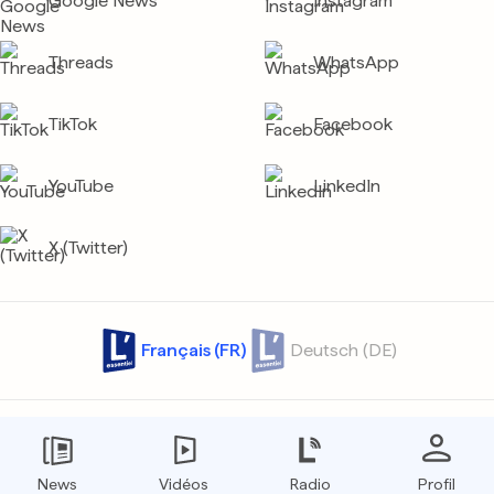
Google News
Instagram
Threads
WhatsApp
TikTok
Facebook
YouTube
LinkedIn
X (Twitter)
Français (FR)
Deutsch (DE)
Contact
Archives
Confidentialité
Protection des données
Conditions générales
Tarifs
News
Vidéos
Radio
Profil