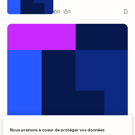
0
0
Sans permis, ivre, aveugle et...
Nous prenons à coeur de protéger vos données