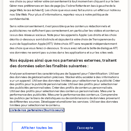
vos choix ou pour retirer votre consentement à tout moment en cliquant sur le lien
Gérer mes préférences en bas de page [ou l'icône flottante en bas à gauche de la
0
0
page Web, le cas échéant]. Les choix que vous avez fait aurons un effet sur notre ou
nos Site Web. Pour plus d’informations, reportez-vous à notre politique de
confidentialité.
PUBLICITÉ
Sans votre consentement, il est possible que les contenus rédactionnels et
publicitaires ne s'affichent pas correctement, en particulier les vidéos et contenus
issus des réseaux sociaux. Note pour les appareils Apple: Les droits et les choix
décrits ci-dessous sont distincts et s'ajoutent à votre choix de Transparence du
suivi de l'application Apple (ATT). Votre choix ATT sera respecté indépendamment
des choix que vous ferez ci-dessous. Si vous avez refusé la boîte de dialogue ATT,
vos données ne seront pas suivies dans les applications et sur les sites web.
Nos équipes ainsi que nos partenaires externes, traitent
des données selon les finalités suivantes :
Analyser activement les caractéristiques de l’appareil pour l’identification. Utiliser
des données de géolocalisation précises. Stocker et/ou accéder à des informations
sur un appareil. Utiliser des données limitées pour sélectionner la publicité. Créer
des profils pour la publicité personnalisée. Utiliser des profils pour sélectionner
des publicités personnalisées. Créer des profils de contenus personnalisés.
Utiliser des profils pour sélectionner des contenus personnalisés. Mesurer la
performance des publicités. Mesurer la performance des contenus. Comprendre
les publics par le biais de statistiques ou de combinaisons de données provenant
de différentes sources. Développer et améliorer les services. Utiliser des données
limitées pour sélectionner le contenu.
Liste de nos partenaires (fournisseurs)
Afficher toutes les
J'accepte