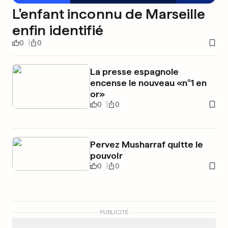
L'enfant inconnu de Marseille
enfin identifié
0
0
La presse espagnole
encense le nouveau «n°1 en
or»
0
0
Pervez Musharraf quitte le
pouvoir
0
0
PUBLICITÉ