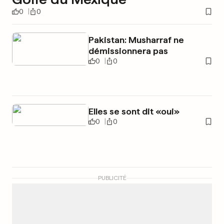
0
0
Pakistan: Musharraf ne
démissionnera pas
0
0
Elles se sont dit «oui»
0
0
PUBLICITÉ