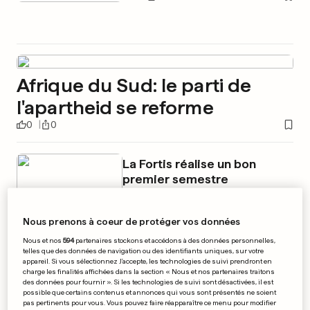
Afrique du Sud: le parti de
l'apartheid se reforme
0
0
La Fortis réalise un bon
premier semestre
0
0
Nous prenons à coeur de protéger vos données
Nous et nos
594
partenaires stockons et accédons à des données personnelles,
telles que des données de navigation ou des identifiants uniques, sur votre
Les partouzes de Cyril ne
appareil. Si vous sélectionnez J'accepte, les technologies de suivi prendront en
charge les finalités affichées dans la section « Nous et nos partenaires traitons
seraient qu'invention
des données pour fournir ». Si les technologies de suivi sont désactivées, il est
possible que certains contenus et annonces qui vous sont présentés ne soient
pas pertinents pour vous. Vous pouvez faire réapparaître ce menu pour modifier