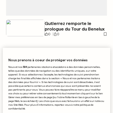
Gutierrez remporte le
prologue du Tour du Benelux
0
0
New-York pourrait accueillir
Nous prenons à coeur de protéger vos données
des éoliennes sur ses gratte-
Nous et nos
594
partenaires stockons et accédons à des données personnelles,
ciel
telles que des données de navigation ou des identifiants uniques, sur votre
appareil. Si vous sélectionnez J'accepte, les technologies de suivi prendront en
0
0
charge les finalités affichées dans la section « Nous et nos partenaires traitons
des données pour fournir ». Si les technologies de suivi sont désactivées, il est
possible que certains contenus et annonces qui vous sont présentés ne soient
pas pertinents pour vous. Vous pouvez faire réapparaître ce menu pour modifier
vos choix ou pour retirer votre consentement à tout moment en cliquant sur le lien
Gérer mes préférences en bas de page [ou l'icône flottante en bas à gauche de la
Usain Bolt écrase le 200 m
page Web, le cas échéant]. Les choix que vous avez fait aurons un effet sur notre ou
nos Site Web. Pour plus d’informations, reportez-vous à notre politique de
0
0
confidentialité.