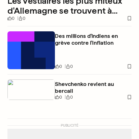
Les vestiaires les plus miteux
d'Allemagne se trouvent à...
0
0
Des millions d'Indiens en
grève contre l'inflation
0
0
Shevchenko revient au
bercail
0
0
PUBLICITÉ