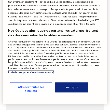
Sans votre consentement, il est possible que les contenus rédactionnels et
publicitaires ne s'affichent pas correctement, en particulier les vidéos et contenus
issus des réseaux sociaux. Note pour les appareils Apple: Les droits et les choix
décrits ci-dessous sont distincts et s'ajoutent à votre choix de Transparence du
suivi de l'application Apple (ATT). Votre choix ATT sera respecté indépendamment
La partenaire de Di Caprio
des choix que vous ferez ci-dessous. Si vous avez refusé la boîte de dialogue ATT,
privée d’Hollywood
vos données ne seront pas suivies dans les applications et sur les sites web.
Nos équipes ainsi que nos partenaires externes, traitent
des données selon les finalités suivantes :
0
0
Analyser activement les caractéristiques de l’appareil pour l’identification. Utiliser
des données de géolocalisation précises. Stocker et/ou accéder à des informations
sur un appareil. Utiliser des données limitées pour sélectionner la publicité. Créer
des profils pour la publicité personnalisée. Utiliser des profils pour sélectionner
des publicités personnalisées. Créer des profils de contenus personnalisés.
McCain prend l'avantage
Utiliser des profils pour sélectionner des contenus personnalisés. Mesurer la
performance des publicités. Mesurer la performance des contenus. Comprendre
dans les sondages
les publics par le biais de statistiques ou de combinaisons de données provenant
de différentes sources. Développer et améliorer les services. Utiliser des données
0
0
limitées pour sélectionner le contenu.
Liste de nos partenaires (fournisseurs)
Afficher toutes les
J'accepte
PUBLICITÉ
finalités