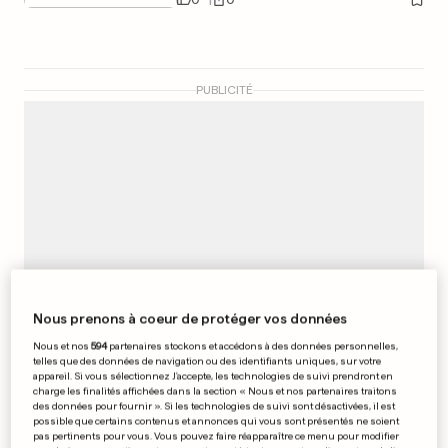
PUBLICITÉ
Nous prenons à coeur de protéger vos données
Nous et nos
594
partenaires stockons et accédons à des données personnelles,
telles que des données de navigation ou des identifiants uniques, sur votre
appareil. Si vous sélectionnez J'accepte, les technologies de suivi prendront en
charge les finalités affichées dans la section « Nous et nos partenaires traitons
Hautmont: le désespoir après
des données pour fournir ». Si les technologies de suivi sont désactivées, il est
possible que certains contenus et annonces qui vous sont présentés ne soient
la tornade
pas pertinents pour vous. Vous pouvez faire réapparaître ce menu pour modifier