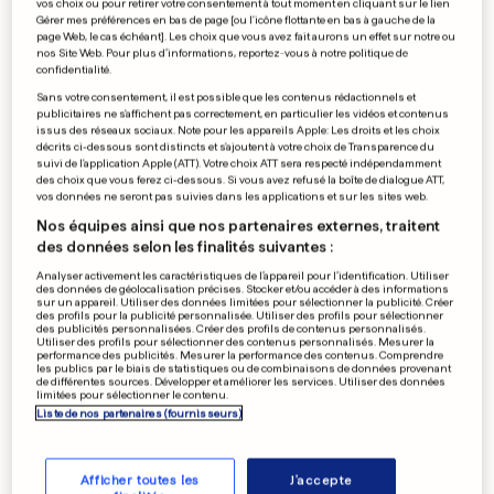
vos choix ou pour retirer votre consentement à tout moment en cliquant sur le lien
0
0
Gérer mes préférences en bas de page [ou l'icône flottante en bas à gauche de la
page Web, le cas échéant]. Les choix que vous avez fait aurons un effet sur notre ou
nos Site Web. Pour plus d’informations, reportez-vous à notre politique de
confidentialité.
Nouvelles colonies à
Sans votre consentement, il est possible que les contenus rédactionnels et
Jérusalem
publicitaires ne s'affichent pas correctement, en particulier les vidéos et contenus
issus des réseaux sociaux. Note pour les appareils Apple: Les droits et les choix
décrits ci-dessous sont distincts et s'ajoutent à votre choix de Transparence du
suivi de l'application Apple (ATT). Votre choix ATT sera respecté indépendamment
des choix que vous ferez ci-dessous. Si vous avez refusé la boîte de dialogue ATT,
0
0
vos données ne seront pas suivies dans les applications et sur les sites web.
Nos équipes ainsi que nos partenaires externes, traitent
des données selon les finalités suivantes :
Deux morts dans une
explosion à Sotchi
Analyser activement les caractéristiques de l’appareil pour l’identification. Utiliser
des données de géolocalisation précises. Stocker et/ou accéder à des informations
sur un appareil. Utiliser des données limitées pour sélectionner la publicité. Créer
des profils pour la publicité personnalisée. Utiliser des profils pour sélectionner
des publicités personnalisées. Créer des profils de contenus personnalisés.
Utiliser des profils pour sélectionner des contenus personnalisés. Mesurer la
performance des publicités. Mesurer la performance des contenus. Comprendre
0
0
les publics par le biais de statistiques ou de combinaisons de données provenant
de différentes sources. Développer et améliorer les services. Utiliser des données
limitées pour sélectionner le contenu.
Liste de nos partenaires (fournisseurs)
PUBLICITÉ
Afficher toutes les
J'accepte