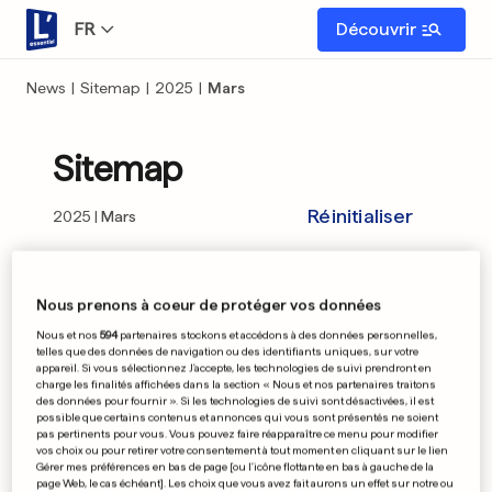
FR
Découvrir
News
|
Sitemap
|
2025
|
Mars
Sitemap
Réinitialiser
2025
Mars
01
02
03
04
05
06
07
08
09
Nous prenons à coeur de protéger vos données
Nous et nos
594
partenaires stockons et accédons à des données personnelles,
10
11
12
13
14
15
16
17
18
telles que des données de navigation ou des identifiants uniques, sur votre
appareil. Si vous sélectionnez J'accepte, les technologies de suivi prendront en
charge les finalités affichées dans la section « Nous et nos partenaires traitons
19
20
21
22
23
24
25
26
27
des données pour fournir ». Si les technologies de suivi sont désactivées, il est
possible que certains contenus et annonces qui vous sont présentés ne soient
pas pertinents pour vous. Vous pouvez faire réapparaître ce menu pour modifier
28
29
30
31
vos choix ou pour retirer votre consentement à tout moment en cliquant sur le lien
Gérer mes préférences en bas de page [ou l'icône flottante en bas à gauche de la
page Web, le cas échéant]. Les choix que vous avez fait aurons un effet sur notre ou