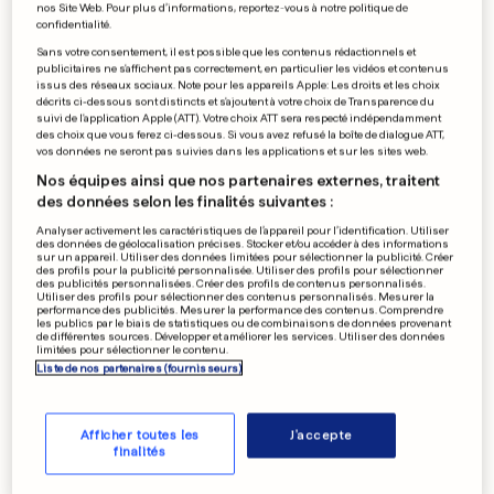
nos Site Web. Pour plus d’informations, reportez-vous à notre politique de
confidentialité.
Sans votre consentement, il est possible que les contenus rédactionnels et
publicitaires ne s'affichent pas correctement, en particulier les vidéos et contenus
issus des réseaux sociaux. Note pour les appareils Apple: Les droits et les choix
décrits ci-dessous sont distincts et s'ajoutent à votre choix de Transparence du
suivi de l'application Apple (ATT). Votre choix ATT sera respecté indépendamment
des choix que vous ferez ci-dessous. Si vous avez refusé la boîte de dialogue ATT,
vos données ne seront pas suivies dans les applications et sur les sites web.
Nos équipes ainsi que nos partenaires externes, traitent
des données selon les finalités suivantes :
Analyser activement les caractéristiques de l’appareil pour l’identification. Utiliser
des données de géolocalisation précises. Stocker et/ou accéder à des informations
sur un appareil. Utiliser des données limitées pour sélectionner la publicité. Créer
des profils pour la publicité personnalisée. Utiliser des profils pour sélectionner
des publicités personnalisées. Créer des profils de contenus personnalisés.
Utiliser des profils pour sélectionner des contenus personnalisés. Mesurer la
performance des publicités. Mesurer la performance des contenus. Comprendre
les publics par le biais de statistiques ou de combinaisons de données provenant
de différentes sources. Développer et améliorer les services. Utiliser des données
limitées pour sélectionner le contenu.
Liste de nos partenaires (fournisseurs)
Afficher toutes les
J'accepte
finalités