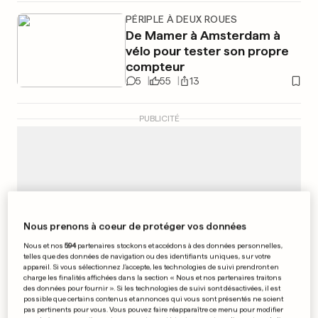
PÉRIPLE À DEUX ROUES
De Mamer à Amsterdam à
vélo pour tester son propre
compteur
5
55
13
PUBLICITÉ
Nous prenons à coeur de protéger vos données
Nous et nos
594
partenaires stockons et accédons à des données personnelles,
telles que des données de navigation ou des identifiants uniques, sur votre
appareil. Si vous sélectionnez J'accepte, les technologies de suivi prendront en
charge les finalités affichées dans la section « Nous et nos partenaires traitons
des données pour fournir ». Si les technologies de suivi sont désactivées, il est
possible que certains contenus et annonces qui vous sont présentés ne soient
pas pertinents pour vous. Vous pouvez faire réapparaître ce menu pour modifier