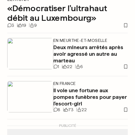
«Démocratiser l'ultrahaut
débit au Luxembourg»
3
19
9
EN MEURTHE-ET-MOSELLE
Deux mineurs arrêtés après
avoir agressé un autre au
marteau
1
22
6
EN FRANCE
Il vole une fortune aux
pompes funèbres pour payer
l'escort-girl
8
73
22
PUBLICITÉ