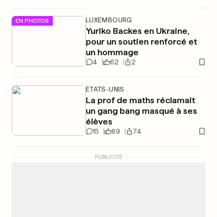
LUXEMBOURG
EN PHOTOS
Yuriko Backes en Ukraine,
pour un soutien renforcé et
un hommage
4
62
2
ÉTATS-UNIS
La prof de maths réclamait
un gang bang masqué à ses
élèves
15
89
74
PUBLICITÉ