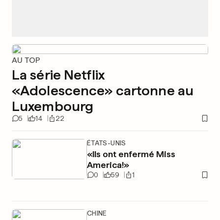
AU TOP
La série Netflix
«Adolescence» cartonne au
Luxembourg
5
14
22
ÉTATS-UNIS
«Ils ont enfermé Miss
America!»
0
59
1
CHINE