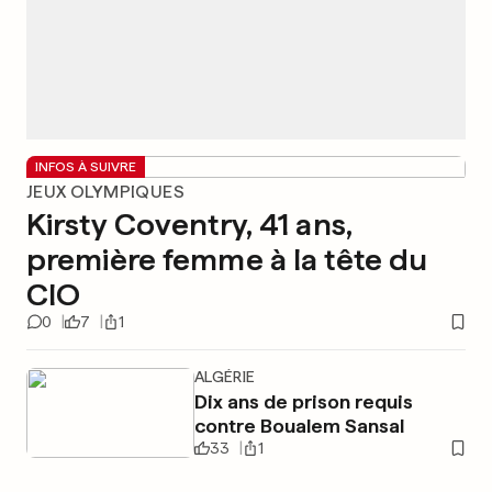
INFOS À SUIVRE
JEUX OLYMPIQUES
Kirsty Coventry, 41 ans,
première femme à la tête du
CIO
0
7
1
ALGÉRIE
Dix ans de prison requis
contre Boualem Sansal
33
1