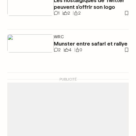
Les nostalgiques de Twitter
peuvent s'offrir son logo
1
2
2
WRC
Munster entre safari et rallye
2
4
0
PUBLICITÉ