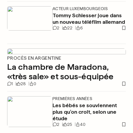
ACTEUR LUXEMBOURGEOIS
Tommy Schlesser joue dans
un nouveau téléfilm allemand
2
22
6
PROCÈS EN ARGENTINE
La chambre de Maradona,
«très sale» et sous-équipée
1
28
0
PREMIÈRES ANNÉES
Les bébés se souviennent
plus qu’on croit, selon une
étude
2
25
40