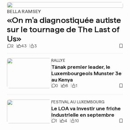
BELLA RAMSEY
«On m'a diagnostiquée autiste
sur le tournage de The Last of
Us»
2
43
3
RALLYE
Tänak premier leader, le
Luxembourgeois Munster 3e
au Kenya
0
8
1
FESTIVAL AU LUXEMBOURG
Le LOA va investir une friche
industrielle en septembre
1
4
10