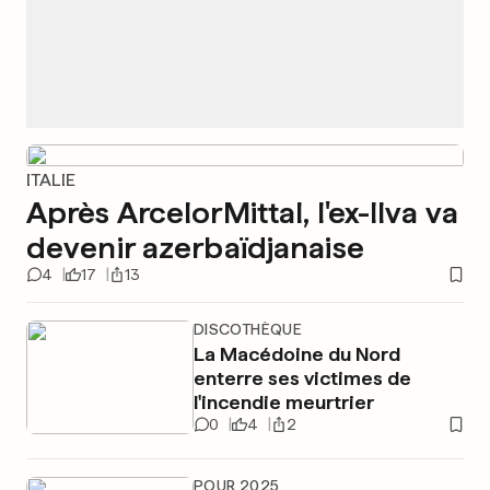
ITALIE
Après ArcelorMittal, l'ex-Ilva va
devenir azerbaïdjanaise
4
17
13
DISCOTHÈQUE
La Macédoine du Nord
enterre ses victimes de
l'incendie meurtrier
0
4
2
POUR 2025