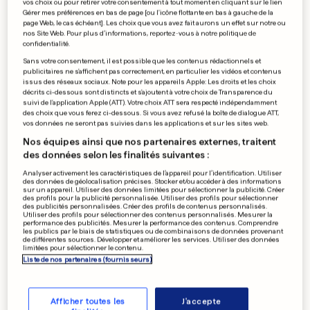
vos choix ou pour retirer votre consentement à tout moment en cliquant sur le lien
Gérer mes préférences en bas de page [ou l'icône flottante en bas à gauche de la
FRANCE
page Web, le cas échéant]. Les choix que vous avez fait aurons un effet sur notre ou
Le Scouarnec reconnaît sa
nos Site Web. Pour plus d’informations, reportez-vous à notre politique de
confidentialité.
culpabilité pour toutes ses
Sans votre consentement, il est possible que les contenus rédactionnels et
publicitaires ne s'affichent pas correctement, en particulier les vidéos et contenus
victimes
issus des réseaux sociaux. Note pour les appareils Apple: Les droits et les choix
décrits ci-dessous sont distincts et s'ajoutent à votre choix de Transparence du
14
1
suivi de l'application Apple (ATT). Votre choix ATT sera respecté indépendamment
des choix que vous ferez ci-dessous. Si vous avez refusé la boîte de dialogue ATT,
vos données ne seront pas suivies dans les applications et sur les sites web.
FRANCE
Nos équipes ainsi que nos partenaires externes, traitent
Giulia Sarkozy: «Tout mon
des données selon les finalités suivantes :
respect, repose en paix
Analyser activement les caractéristiques de l’appareil pour l’identification. Utiliser
Kadhafi»
des données de géolocalisation précises. Stocker et/ou accéder à des informations
sur un appareil. Utiliser des données limitées pour sélectionner la publicité. Créer
300
41
des profils pour la publicité personnalisée. Utiliser des profils pour sélectionner
des publicités personnalisées. Créer des profils de contenus personnalisés.
Utiliser des profils pour sélectionner des contenus personnalisés. Mesurer la
performance des publicités. Mesurer la performance des contenus. Comprendre
les publics par le biais de statistiques ou de combinaisons de données provenant
PROCÈS EN FRANCE
de différentes sources. Développer et améliorer les services. Utiliser des données
limitées pour sélectionner le contenu.
L'escroc qui se faisait payer
Liste de nos partenaires (fournisseurs)
via le Luxembourg risque la
prison
6
41
9
Afficher toutes les
J'accepte