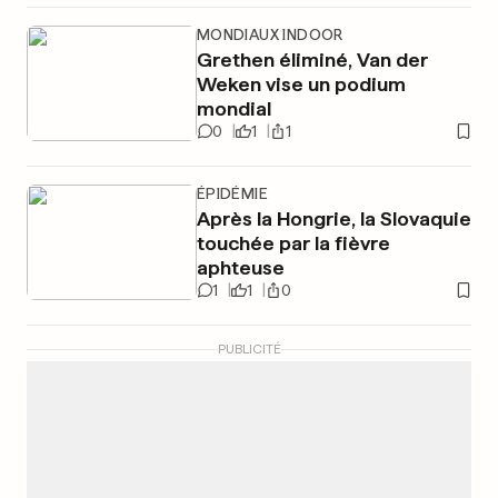
MONDIAUX INDOOR
Grethen éliminé, Van der
Weken vise un podium
mondial
0
1
1
ÉPIDÉMIE
Après la Hongrie, la Slovaquie
touchée par la fièvre
aphteuse
1
1
0
PUBLICITÉ