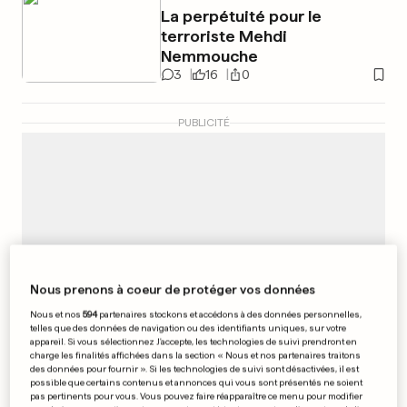
La perpétuité pour le
terroriste Mehdi
Nemmouche
3
16
0
PUBLICITÉ
Nous prenons à coeur de protéger vos données
Nous et nos
594
partenaires stockons et accédons à des données personnelles,
telles que des données de navigation ou des identifiants uniques, sur votre
appareil. Si vous sélectionnez J'accepte, les technologies de suivi prendront en
charge les finalités affichées dans la section « Nous et nos partenaires traitons
des données pour fournir ». Si les technologies de suivi sont désactivées, il est
possible que certains contenus et annonces qui vous sont présentés ne soient
pas pertinents pour vous. Vous pouvez faire réapparaître ce menu pour modifier
RELAIS POUR LA VIE