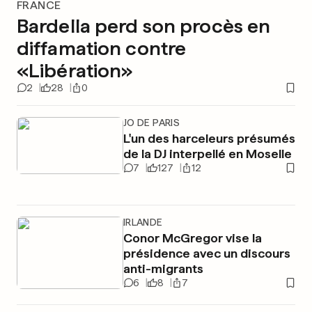
FRANCE
Bardella perd son procès en
diffamation contre
«Libération»
2
28
0
JO DE PARIS
L'un des harceleurs présumés
de la DJ interpellé en Moselle
7
127
12
IRLANDE
Conor McGregor vise la
présidence avec un discours
anti-migrants
6
8
7