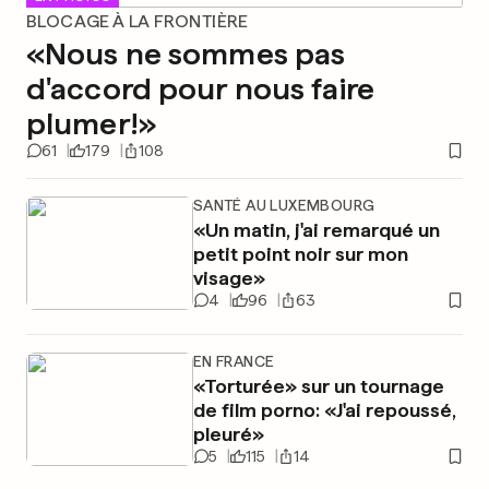
BLOCAGE À LA FRONTIÈRE
«Nous ne sommes pas
d'accord pour nous faire
plumer!»
61
179
108
SANTÉ AU LUXEMBOURG
«Un matin, j'ai remarqué un
petit point noir sur mon
visage»
4
96
63
EN FRANCE
«Torturée» sur un tournage
de film porno: «J'ai repoussé,
pleuré»
5
115
14