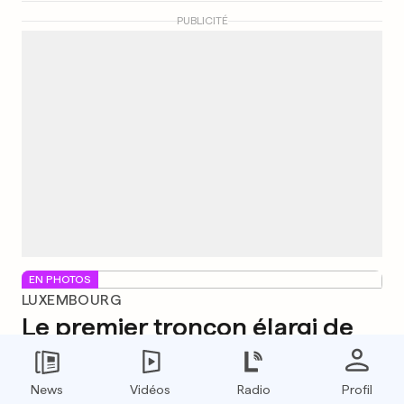
PUBLICITÉ
EN PHOTOS
LUXEMBOURG
Le premier tronçon élargi de
l'A3 ouvre dimanche à 90
km/h
News
Vidéos
Radio
Profil