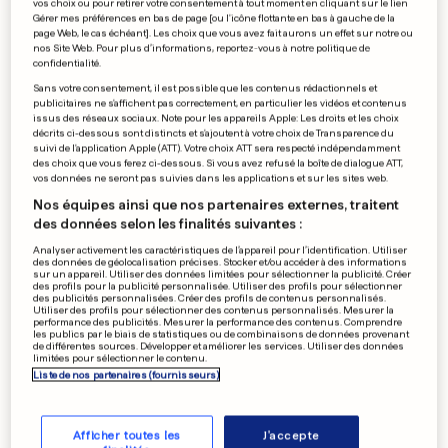
vos choix ou pour retirer votre consentement à tout moment en cliquant sur le lien
24 heures à se relayer et
Gérer mes préférences en bas de page [ou l'icône flottante en bas à gauche de la
page Web, le cas échéant]. Les choix que vous avez fait aurons un effet sur notre ou
courir contre le cancer à La
nos Site Web. Pour plus d’informations, reportez-vous à notre politique de
confidentialité.
Coque
Sans votre consentement, il est possible que les contenus rédactionnels et
publicitaires ne s'affichent pas correctement, en particulier les vidéos et contenus
1
28
15
issus des réseaux sociaux. Note pour les appareils Apple: Les droits et les choix
décrits ci-dessous sont distincts et s'ajoutent à votre choix de Transparence du
suivi de l'application Apple (ATT). Votre choix ATT sera respecté indépendamment
des choix que vous ferez ci-dessous. Si vous avez refusé la boîte de dialogue ATT,
CISJORDANIE, PALESTINE
vos données ne seront pas suivies dans les applications et sur les sites web.
Des brebis aux avant-postes
Nos équipes ainsi que nos partenaires externes, traitent
de la colonisation israélienne
des données selon les finalités suivantes :
32
2
Analyser activement les caractéristiques de l’appareil pour l’identification. Utiliser
des données de géolocalisation précises. Stocker et/ou accéder à des informations
sur un appareil. Utiliser des données limitées pour sélectionner la publicité. Créer
des profils pour la publicité personnalisée. Utiliser des profils pour sélectionner
des publicités personnalisées. Créer des profils de contenus personnalisés.
ÉTATS-UNIS
Utiliser des profils pour sélectionner des contenus personnalisés. Mesurer la
performance des publicités. Mesurer la performance des contenus. Comprendre
Trump veut importer des
les publics par le biais de statistiques ou de combinaisons de données provenant
de différentes sources. Développer et améliorer les services. Utiliser des données
œufs de partout et de toute
limitées pour sélectionner le contenu.
urgence
Liste de nos partenaires (fournisseurs)
7
28
12
Afficher toutes les
J'accepte