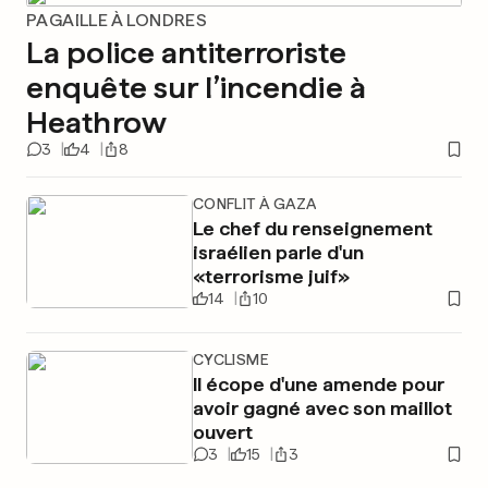
PAGAILLE À LONDRES
La police antiterroriste
enquête sur l’incendie à
Heathrow
3
4
8
CONFLIT À GAZA
Le chef du renseignement
israélien parle d'un
«terrorisme juif»
14
10
CYCLISME
Il écope d'une amende pour
avoir gagné avec son maillot
ouvert
3
15
3