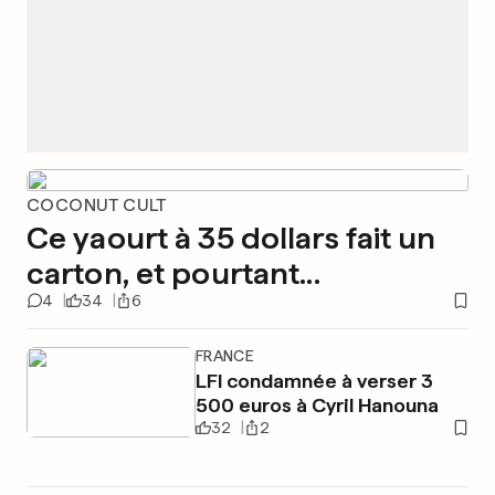
COCONUT CULT
Ce yaourt à 35 dollars fait un
carton, et pourtant...
4
34
6
FRANCE
LFI condamnée à verser 3
500 euros à Cyril Hanouna
32
2