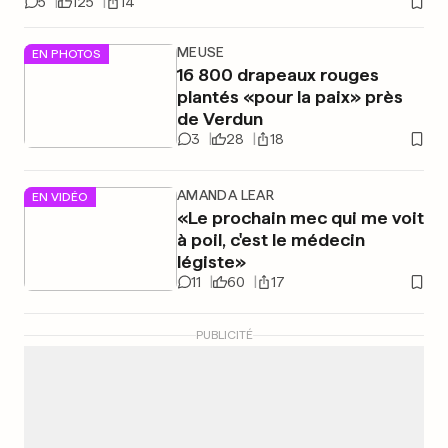
5
125
14
MEUSE
EN PHOTOS
16 800 drapeaux rouges
plantés «pour la paix» près
de Verdun
3
28
18
AMANDA LEAR
EN VIDÉO
«Le prochain mec qui me voit
à poil, c'est le médecin
légiste»
11
60
17
PUBLICITÉ