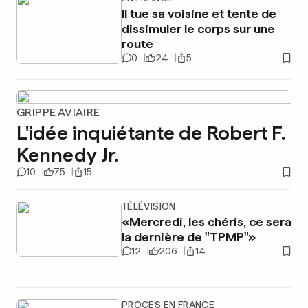
Il tue sa voisine et tente de
dissimuler le corps sur une
route
0
24
5
GRIPPE AVIAIRE
L'idée inquiétante de Robert F.
Kennedy Jr.
10
75
15
TÉLÉVISION
«Mercredi, les chéris, ce sera
la dernière de "TPMP"»
12
206
14
PROCÈS EN FRANCE