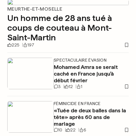
MEURTHE-ET-MOSELLE
Un homme de 28 ans tué à
coups de couteau à Mont-
Saint-Martin
225
197
SPECTACULAIRE ÉVASION
Mohamed Amra se serait
caché en France jusqu'à
début février
3
12
1
FÉMINICIDE EN FRANCE
«Tuée de deux balles dans la
tête» après 60 ans de
mariage
10
22
6