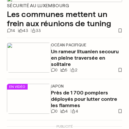
SÉCURITÉ AU LUXEMBOURG
Les communes mettent un
frein aux réunions de tuning
14
43
33
OCÉAN PACIFIQUE
Un rameur lituanien secouru
en pleine traversée en
solitaire
0
5
2
JAPON
EN VIDÉO
Près de 1 700 pompiers
déployés pour lutter contre
les flammes
0
4
4
PUBLICITÉ