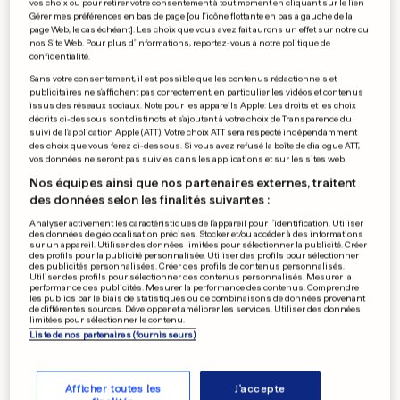
vos choix ou pour retirer votre consentement à tout moment en cliquant sur le lien
Gérer mes préférences en bas de page [ou l'icône flottante en bas à gauche de la
DRAME À MANNHEIM
page Web, le cas échéant]. Les choix que vous avez fait aurons un effet sur notre ou
«Quand la voiture a foncé,
nos Site Web. Pour plus d’informations, reportez-vous à notre politique de
confidentialité.
j'étais en pleine pause
Sans votre consentement, il est possible que les contenus rédactionnels et
publicitaires ne s'affichent pas correctement, en particulier les vidéos et contenus
déjeuner»
issus des réseaux sociaux. Note pour les appareils Apple: Les droits et les choix
décrits ci-dessous sont distincts et s'ajoutent à votre choix de Transparence du
4
72
15
suivi de l'application Apple (ATT). Votre choix ATT sera respecté indépendamment
des choix que vous ferez ci-dessous. Si vous avez refusé la boîte de dialogue ATT,
vos données ne seront pas suivies dans les applications et sur les sites web.
VATICAN
Nos équipes ainsi que nos partenaires externes, traitent
Le pape victime de deux
des données selon les finalités suivantes :
crises respiratoires «aiguës»
Analyser activement les caractéristiques de l’appareil pour l’identification. Utiliser
6
36
20
des données de géolocalisation précises. Stocker et/ou accéder à des informations
sur un appareil. Utiliser des données limitées pour sélectionner la publicité. Créer
des profils pour la publicité personnalisée. Utiliser des profils pour sélectionner
des publicités personnalisées. Créer des profils de contenus personnalisés.
Utiliser des profils pour sélectionner des contenus personnalisés. Mesurer la
performance des publicités. Mesurer la performance des contenus. Comprendre
les publics par le biais de statistiques ou de combinaisons de données provenant
SAISIE AU LUXEMBOURG
de différentes sources. Développer et améliorer les services. Utiliser des données
limitées pour sélectionner le contenu.
Une intuition a permis de
Liste de nos partenaires (fournisseurs)
découvrir la cocaïne dans le
tapioca
10
82
52
Afficher toutes les
J'accepte