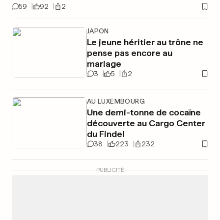
59
92
2
JAPON
Le jeune héritier au trône ne
pense pas encore au
mariage
3
5
2
AU LUXEMBOURG
Une demi-tonne de cocaïne
découverte au Cargo Center
du Findel
38
223
232
PUBLICITÉ