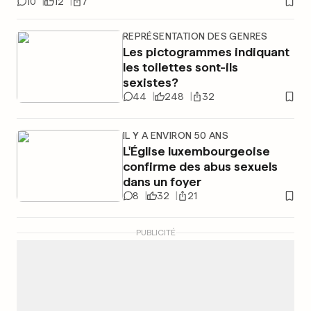
10
12
7
REPRÉSENTATION DES GENRES
Les pictogrammes indiquant
les toilettes sont-ils
sexistes?
44
248
32
IL Y A ENVIRON 50 ANS
L'Église luxembourgeoise
confirme des abus sexuels
dans un foyer
8
32
21
PUBLICITÉ