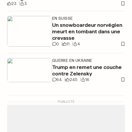
23
3
EN SUISSE
Un snowboardeur norvégien
meurt en tombant dans une
crevasse
0
11
4
GUERRE EN UKRAINE
Trump en remet une couche
contre Zelensky
64
245
16
PUBLICITÉ