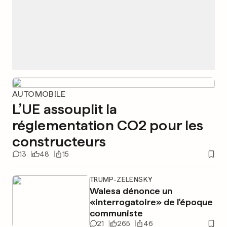
AUTOMOBILE
L’UE assouplit la
réglementation CO2 pour les
constructeurs
13
48
15
TRUMP-ZELENSKY
Walesa dénonce un
«interrogatoire» de l'époque
communiste
21
265
46