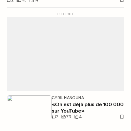
2
45
14
PUBLICITÉ
CYRIL HANOUNA
«On est déjà plus de 100 000
sur YouTube»
7
79
4