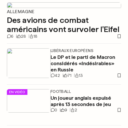
ALLEMAGNE
Des avions de combat
américains vont survoler l'Eifel
6
28
18
LIBÉRAUX EUROPÉENS
Le DP et le parti de Macron
considérés «indésirables»
en Russie
42
71
13
FOOTBALL
EN VIDÉO
Un joueur anglais expulsé
après 13 secondes de jeu
0
9
2