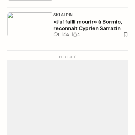
SKI ALPIN
«J’ai failli mourir» à Bormio,
reconnaît Cyprien Sarrazin
1
5
4
PUBLICITÉ