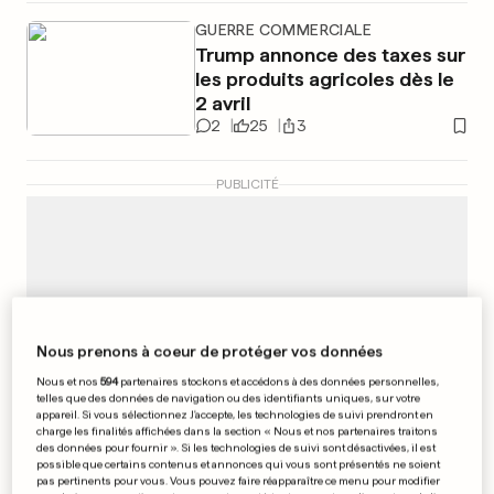
GUERRE COMMERCIALE
Trump annonce des taxes sur
les produits agricoles dès le
2 avril
2
25
3
PUBLICITÉ
Nous prenons à coeur de protéger vos données
Nous et nos
594
partenaires stockons et accédons à des données personnelles,
telles que des données de navigation ou des identifiants uniques, sur votre
appareil. Si vous sélectionnez J'accepte, les technologies de suivi prendront en
charge les finalités affichées dans la section « Nous et nos partenaires traitons
des données pour fournir ». Si les technologies de suivi sont désactivées, il est
possible que certains contenus et annonces qui vous sont présentés ne soient
pas pertinents pour vous. Vous pouvez faire réapparaître ce menu pour modifier