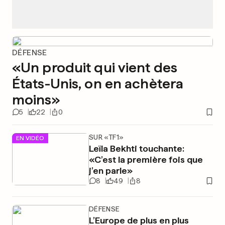
DÉFENSE
«Un produit qui vient des
États-Unis, on en achètera
moins»
5
22
0
SUR «TF1»
EN VIDÉO
Leïla Bekhti touchante:
«C’est la première fois que
j’en parle»
8
49
8
DÉFENSE
L’Europe de plus en plus