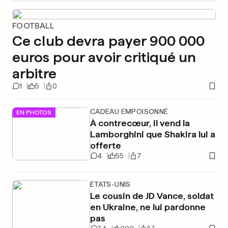
FOOTBALL
Ce club devra payer 900 000
euros pour avoir critiqué un
arbitre
1
5
0
CADEAU EMPOISONNÉ
EN PHOTOS
À contrecœur, il vend la
Lamborghini que Shakira lui a
offerte
4
55
7
ÉTATS-UNIS
Le cousin de JD Vance, soldat
en Ukraine, ne lui pardonne
pas