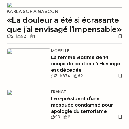
KARLA SOFIA GASCON
«La douleur a été si écrasante
que j'ai envisagé l'impensable»
2
52
1
MOSELLE
La femme victime de 14
coups de couteau à Hayange
est décédée
3
74
62
FRANCE
L’ex-président d’une
mosquée condamné pour
apologie du terrorisme
29
2