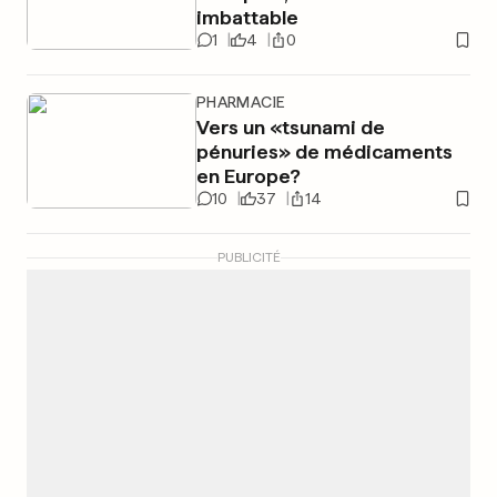
imbattable
1
4
0
PHARMACIE
Vers un «tsunami de
pénuries» de médicaments
en Europe?
10
37
14
PUBLICITÉ