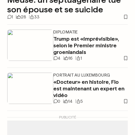
son épouse et se suicide
1
28
33
DIPLOMATIE
Trump est «imprévisible»,
selon le Premier ministre
groenlandais
4
16
1
PORTRAIT AU LUXEMBOURG
«Docteur» en histoire, Flo
est maintenant un expert en
vidéo
0
14
5
PUBLICITÉ