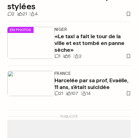
stylées
2
21
4
NIGER
EN PHOTOS
«Le taxi a fait le tour de la
ville et est tombé en panne
sèche»
1
5
2
FRANCE
Harcelée par sa prof, Evaëlle,
11 ans, s'était suicidée
21
107
14
PUBLICITÉ