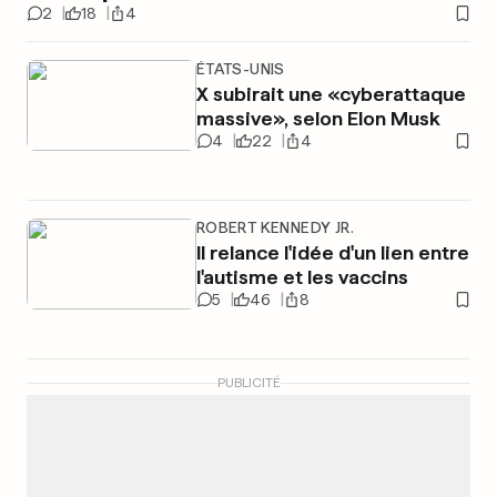
2
18
4
ÉTATS-UNIS
X subirait une «cyberattaque
massive», selon Elon Musk
4
22
4
ROBERT KENNEDY JR.
Il relance l'idée d'un lien entre
l'autisme et les vaccins
5
46
8
PUBLICITÉ