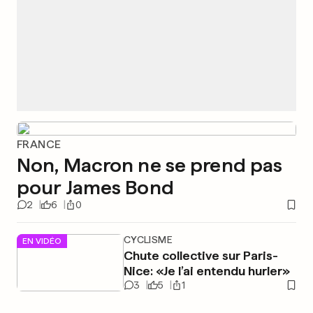
FRANCE
Non, Macron ne se prend pas
pour James Bond
2
6
0
CYCLISME
EN VIDÉO
Chute collective sur Paris-
Nice: «Je l’ai entendu hurler»
3
5
1