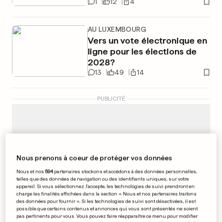
1
12
4
AU LUXEMBOURG
Vers un vote électronique en
ligne pour les élections de
2028?
13
49
14
PUBLICITÉ
Nous prenons à coeur de protéger vos données
Nous et nos
594
partenaires stockons et accédons à des données personnelles,
telles que des données de navigation ou des identifiants uniques, sur votre
appareil. Si vous sélectionnez J'accepte, les technologies de suivi prendront en
charge les finalités affichées dans la section « Nous et nos partenaires traitons
des données pour fournir ». Si les technologies de suivi sont désactivées, il est
possible que certains contenus et annonces qui vous sont présentés ne soient
pas pertinents pour vous. Vous pouvez faire réapparaître ce menu pour modifier