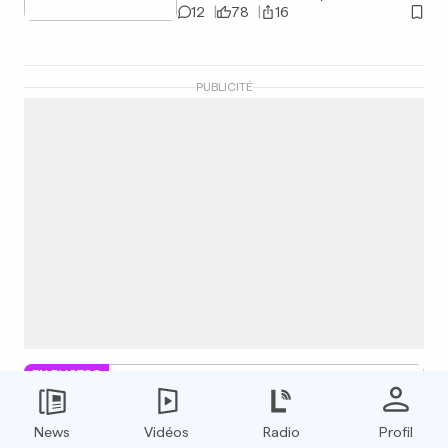
12
78
16
PUBLICITÉ
EN PHOTOS
GAZA
Sans bateau, les pêcheurs
News
Vidéos
Radio
Profil