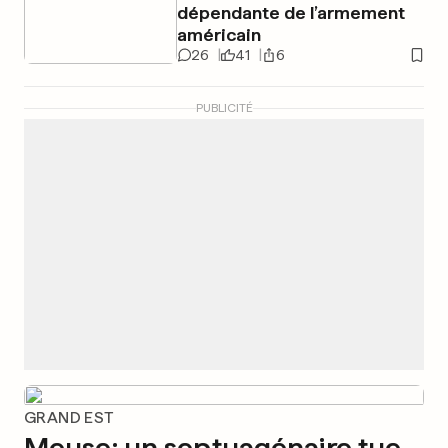
dépendante de l’armement
américain
26
41
6
PUBLICITÉ
GRAND EST
Meuse: un septuagénaire tue