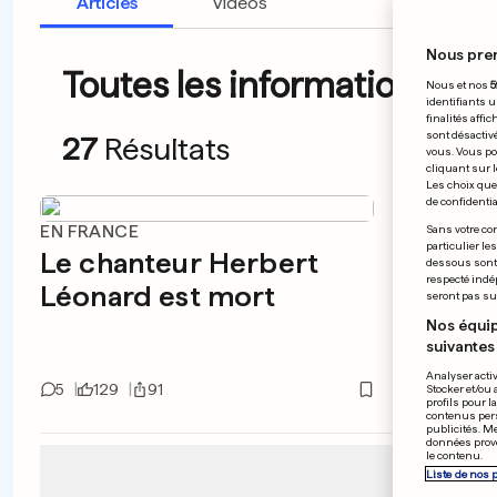
Articles
Vidéos
Nous pre
Toutes les informations du
Nous et nos
5
identifiants u
finalités affi
sont désactiv
27
Résultats
vous. Vous po
cliquant sur l
Les choix que 
de confidential
EN FRANCE
ROME
Sans votre con
particulier le
Le chanteur Herbert
Le pa
dessous sont d
respecté indé
Léonard est mort
stabl
seront pas sui
pron
Nos équip
suivantes 
«rés
Analyser activ
5
129
91
3
14
Stocker et/ou 
profils pour l
contenus pers
publicités. M
données prove
le contenu.
Liste de nos 