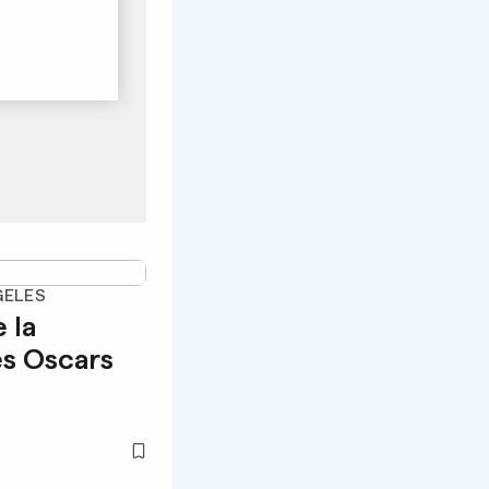
GELES
 la
es Oscars