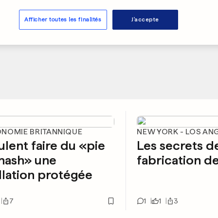
Afficher toutes les finalités
J'accepte
NOMIE BRITANNIQUE
NEW YORK - LOS AN
eulent faire du «pie
Les secrets de
mash» une
fabrication d
lation protégée
7
1
1
3