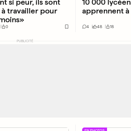
nt si peur, ils sont
10 000 lycéen
 à travailler pour
apprennent à
 moins»
0
4
48
18
PUBLICITÉ
EN PHOTOS