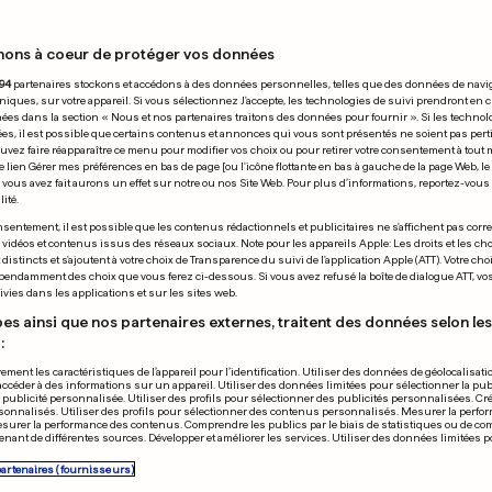
nons à coeur de protéger vos données
 02.03.2025
94
partenaires stockons et accédons à des données personnelles, telles que des données de navi
niques, sur votre appareil. Si vous sélectionnez J'accepte, les technologies de suivi prendront en 
chées dans la section « Nous et nos partenaires traitons des données pour fournir ». Si les technol
ées, il est possible que certains contenus et annonces qui vous sont présentés ne soient pas per
uvez faire réapparaître ce menu pour modifier vos choix ou pour retirer votre consentement à tou
e lien Gérer mes préférences en bas de page [ou l'icône flottante en bas à gauche de la page Web, le
vous avez fait aurons un effet sur notre ou nos Site Web. Pour plus d’informations, reportez-vous 
ité.
SOMMET DE LONDRE
sentement, il est possible que les contenus rédactionnels et publicitaires ne s'affichent pas corr
s vidéos et contenus issus des réseaux sociaux. Note pour les appareils Apple: Les droits et les choi
pe dans un état
«Plus de pays
istincts et s'ajoutent à votre choix de Transparence du suivi de l'application Apple (ATT). Votre cho
pendamment des choix que vous ferez ci-dessous. Si vous avez refusé la boîte de dialogue ATT, v
e mais son
européens vo
vies dans les applications et sur les sites web.
ostic demeure
augmenter le
es ainsi que nos partenaires externes, traitent des données selon les 
:
ervé»
dépenses de 
ement les caractéristiques de l’appareil pour l’identification. Utiliser des données de géolocalisati
5
23
73
6
accéder à des informations sur un appareil. Utiliser des données limitées pour sélectionner la publ
a publicité personnalisée. Utiliser des profils pour sélectionner des publicités personnalisées. Cré
onnalisés. Utiliser des profils pour sélectionner des contenus personnalisés. Mesurer la perfo
esurer la performance des contenus. Comprendre les publics par le biais de statistiques ou de c
PUBLICITÉ
nant de différentes sources. Développer et améliorer les services. Utiliser des données limitées 
partenaires (fournisseurs)