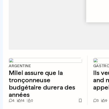
ARGENTINE
GASTRO
Milei assure que la
Ils v
tronçonneuse
and 
budgétaire durera des
appel
années
4
14
0
3
9