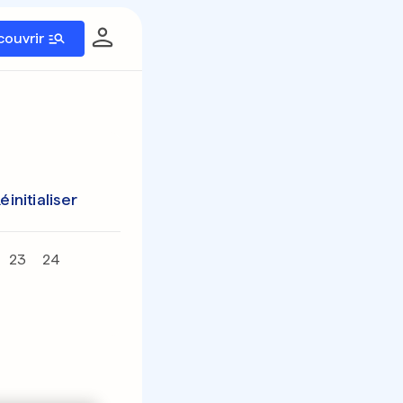
couvrir
éinitialiser
23
24