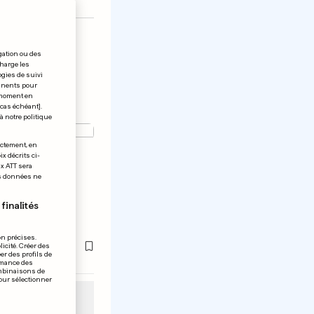
gation ou des
charge les
ogies de suivi
tinents pour
t moment en
 cas échéant].
à notre politique
S
ectement, en
x décrits ci-
ix ATT sera
os données ne
nt
urs
finalités
défense»
on précises.
icité. Créer des
er des profils de
rmance des
ombinaisons de
pour sélectionner