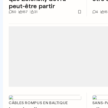
peut-être partir
50
157
31
4
15
CÂBLES ROMPUS EN BALTIQUE
SANS-P