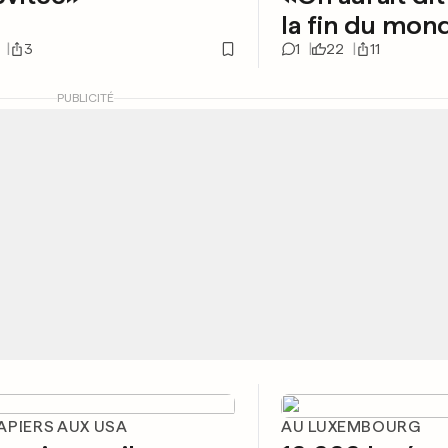
la fin du mon
3
1
22
11
PUBLICITÉ
APIERS AUX USA
AU LUXEMBOURG