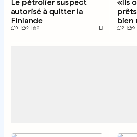
Le pétrolier suspect
«Ils o
autorisé à quitter la
prêts
Finlande
bien
0
2
0
2
9