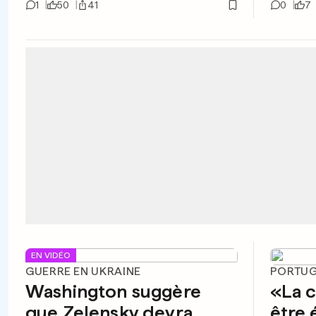
1
50
41
0
7
EN VIDÉO
GUERRE EN UKRAINE
PORTU
Washington suggère
«La c
que Zelensky devra
être 