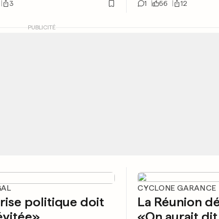
3
1
56
12
PUBLICITÉ
GAL
CYCLONE GARANCE
rise politique doit
La Réunion dé
évitée»
«On aurait dit