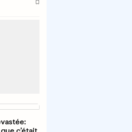
vastée:
 que c’était