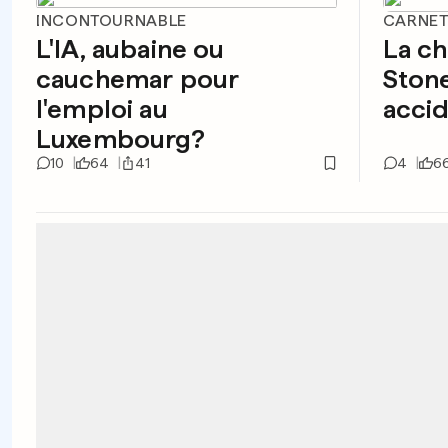
INCONTOURNABLE
CARNET
L'IA, aubaine ou
La ch
cauchemar pour
Ston
l'emploi au
accid
Luxembourg?
10
64
41
4
6