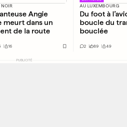
 NOIR
AU LUXEMBOURG
anteuse Angie
Du foot à l’avi
e meurt dans un
boucle du tra
ent de la route
bouclée
6
16
2
89
49
PUBLICITÉ