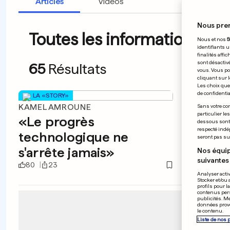
Articles
Vidéos
Nous pre
Toutes les informations du 
Nous et nos
5
identifiants u
finalités affi
sont désactiv
65
Résultats
vous. Vous po
cliquant sur l
Les choix que 
de confidential
LA «STORY»
KAMEL AMROUNE
FOOTBA
Sans votre con
particulier le
«Le progrès
Le tr
dessous sont d
respecté indé
technologique ne
seront pas sui
s'arrête jamais»
Nos équip
suivantes 
80
23
0
12
Analyser activ
Stocker et/ou 
profils pour l
contenus pers
publicités. M
données prove
le contenu.
Liste de nos 