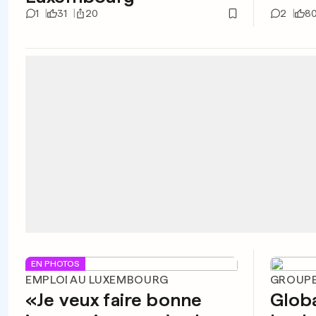
1
31
20
2
8
EN PHOTOS
EMPLOI AU LUXEMBOURG
GROUPE
«Je veux faire bonne
Globa