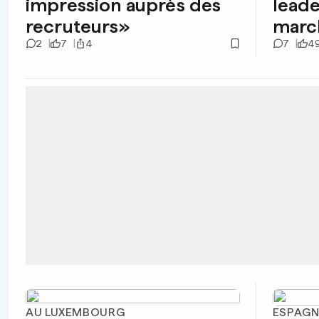
impression auprès des
leade
recruteurs»
marc
2
7
4
7
4
AU LUXEMBOURG
ESPAGN