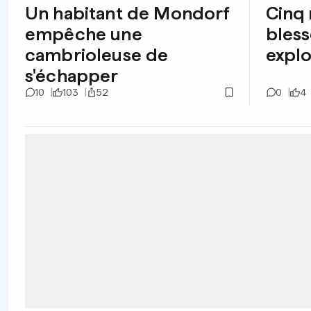
Un habitant de Mondorf
Cinq 
empêche une
bless
cambrioleuse de
explo
s'échapper
10
103
52
0
4