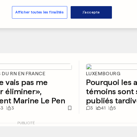
Afficher toutes les finalités
J'accepte
 DU RN EN FRANCE
LUXEMBOURG
e vais pas me
Pourquoi les 
er éliminer»,
témoins sont
ent Marine Le Pen
publiés tard
83
3
3
41
5
PUBLICITÉ