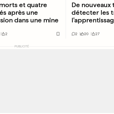
morts et quatre
De nouveaux 
és après une
détecter les 
sion dans une mine
l'apprentissa
2
2
20
27
PUBLICITÉ