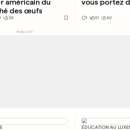
r américain du
vous portez de
hé des œufs
9
36
1
31
40
PUBLICITÉ
E
ÉDUCATION AU LUX