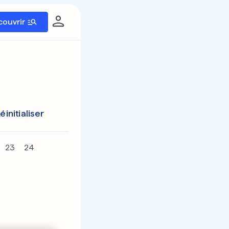
couvrir
éinitialiser
23
24