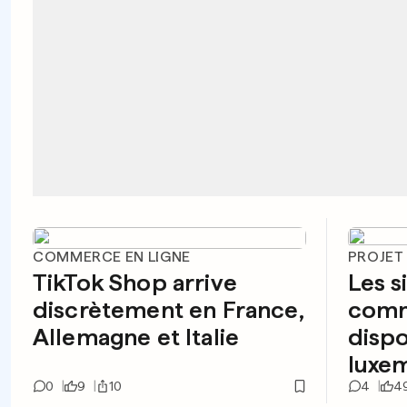
COMMERCE EN LIGNE
PROJET 
TikTok Shop arrive
Les s
discrètement en France,
comm
Allemagne et Italie
dispo
luxe
0
9
10
4
4