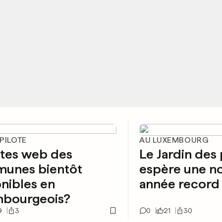
PILOTE
AU LUXEMBOURG
ites web des
Le Jardin des 
unes bientôt
espère une n
nibles en
année record
mbourgeois?
9
3
0
21
30