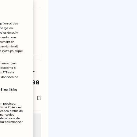
gation ou des
charge les
ogies de suivi
tinents pour
t moment en
 cas échéant].
à notre politique
ectement, en
x décrits ci-
a le cœur
ix ATT sera
os données ne
 mort de sa
e
finalités
on précises.
icité. Créer des
er des profils de
rmance des
ombinaisons de
pour sélectionner