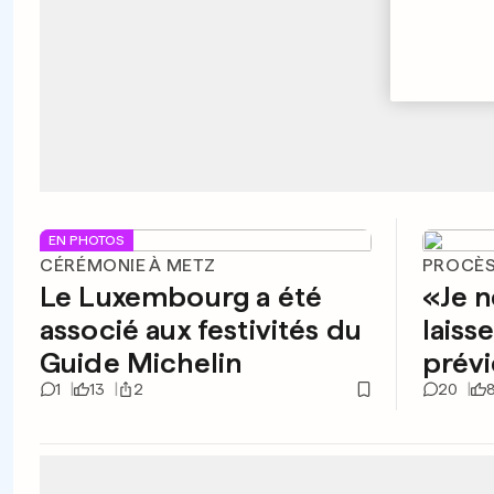
EN PHOTOS
CÉRÉMONIE À METZ
PROCÈS
Le Luxembourg a été
«Je n
associé aux festivités du
laiss
Guide Michelin
prévi
1
13
2
20