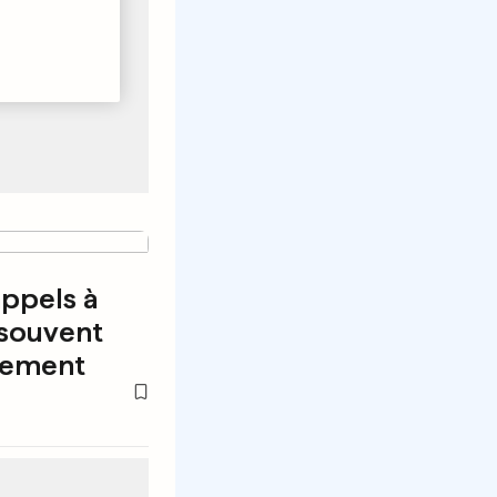
appels à
 souvent
ivement