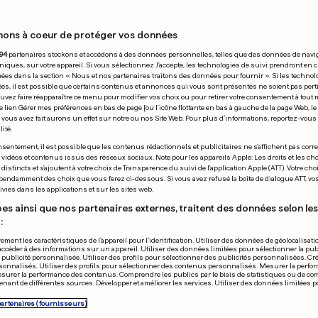
nons à coeur de protéger vos données
31.03.2025
94
partenaires stockons et accédons à des données personnelles, telles que des données de navi
niques, sur votre appareil. Si vous sélectionnez J'accepte, les technologies de suivi prendront en 
chées dans la section « Nous et nos partenaires traitons des données pour fournir ». Si les technol
ées, il est possible que certains contenus et annonces qui vous sont présentés ne soient pas per
uvez faire réapparaître ce menu pour modifier vos choix ou pour retirer votre consentement à tou
e lien Gérer mes préférences en bas de page [ou l'icône flottante en bas à gauche de la page Web, le
vous avez fait aurons un effet sur notre ou nos Site Web. Pour plus d’informations, reportez-vous 
ité.
LL EN NORVÈGE
SKI ALPIN
sentement, il est possible que les contenus rédactionnels et publicitaires ne s'affichent pas corr
s vidéos et contenus issus des réseaux sociaux. Note pour les appareils Apple: Les droits et les choi
ophée du meilleur
Lindsey Vonn 
istincts et s'ajoutent à votre choix de Transparence du suivi de l'application Apple (ATT). Votre cho
pendamment des choix que vous ferez ci-dessous. Si vous avez refusé la boîte de dialogue ATT, v
joueur était des œufs
brisé après la
vies dans les applications et sur les sites web.
petite chienn
es ainsi que nos partenaires externes, traitent des données selon les 
:
9
46
6
ement les caractéristiques de l’appareil pour l’identification. Utiliser des données de géolocalisati
accéder à des informations sur un appareil. Utiliser des données limitées pour sélectionner la publ
PUBLICITÉ
a publicité personnalisée. Utiliser des profils pour sélectionner des publicités personnalisées. Cré
onnalisés. Utiliser des profils pour sélectionner des contenus personnalisés. Mesurer la perfo
esurer la performance des contenus. Comprendre les publics par le biais de statistiques ou de c
nant de différentes sources. Développer et améliorer les services. Utiliser des données limitées 
partenaires (fournisseurs)