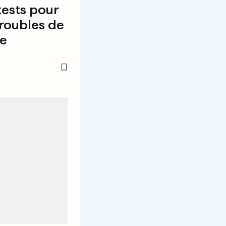
tests pour
troubles de
ge