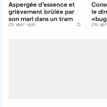
Aspergée d’essence et
Cons
grièvement brûlée par
le di
son mari dans un tram
«bug
3
47
20
12
7