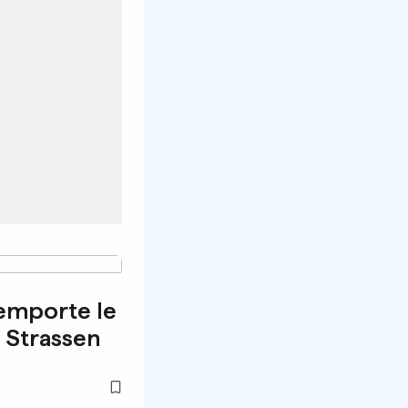
remporte le
, Strassen
m