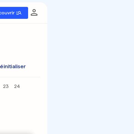
couvrir
éinitialiser
23
24