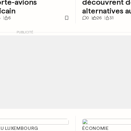
rte-avions
découvrent d
icain
alternatives a
3
6
0
26
31
PUBLICITÉ
AU LUXEMBOURG
ÉCONOMIE