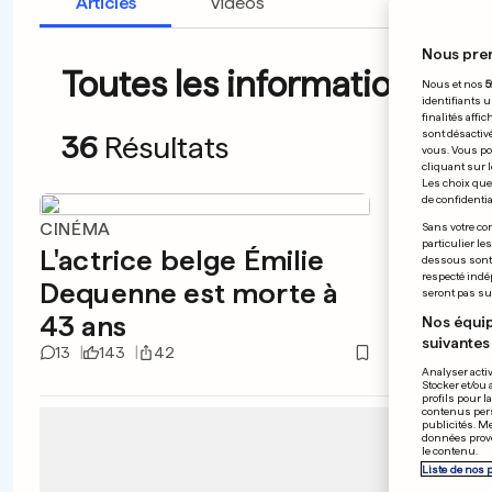
Articles
Vidéos
Nous pre
Toutes les informations du 
Nous et nos
5
identifiants u
finalités affi
sont désactiv
36
Résultats
vous. Vous po
cliquant sur l
Les choix que 
de confidential
CINÉMA
FRANCE
Sans votre con
particulier le
L'actrice belge Émilie
Une r
dessous sont d
respecté indé
Dequenne est morte à
jeune
seront pas sui
43 ans
vie e
Nos équip
suivantes 
13
143
42
2
15
Analyser activ
Stocker et/ou 
profils pour l
contenus pers
publicités. M
données prove
le contenu.
Liste de nos 