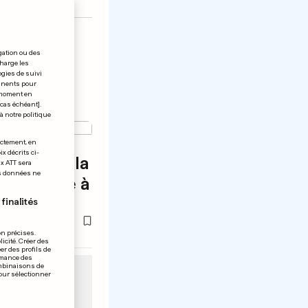
gation ou des
charge les
ogies de suivi
tinents pour
t moment en
 cas échéant].
à notre politique
ectement, en
x décrits ci-
eeva bat la
ix ATT sera
os données ne
en finale à
finalités
on précises.
icité. Créer des
er des profils de
rmance des
ombinaisons de
pour sélectionner