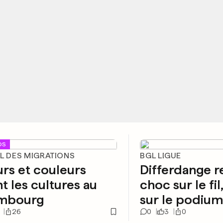
OS
AL DES MIGRATIONS
BGL LIGUE
rs et couleurs
Differdange 
t les cultures au
choc sur le fil
mbourg
sur le podiu
26
0
3
0