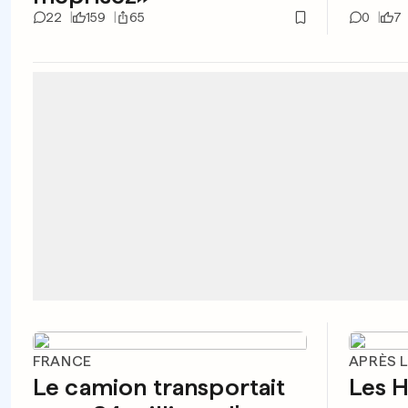
22
159
65
0
7
FRANCE
APRÈS 
Le camion transportait
Les H