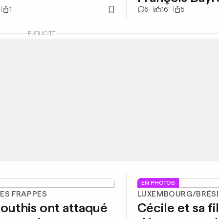
1
6
16
5
PUBLICITÉ
EN PHOTOS
LES FRAPPES
LUXEMBOURG/BRÉSI
outhis ont attaqué
Cécile et sa fi