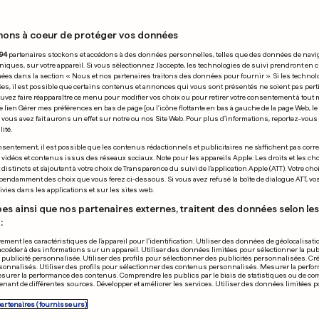
nons à coeur de protéger vos données
16.03.2025
94
partenaires stockons et accédons à des données personnelles, telles que des données de navi
niques, sur votre appareil. Si vous sélectionnez J'accepte, les technologies de suivi prendront en 
chées dans la section « Nous et nos partenaires traitons des données pour fournir ». Si les technol
ées, il est possible que certains contenus et annonces qui vous sont présentés ne soient pas per
uvez faire réapparaître ce menu pour modifier vos choix ou pour retirer votre consentement à tou
e lien Gérer mes préférences en bas de page [ou l'icône flottante en bas à gauche de la page Web, le
vous avez fait aurons un effet sur notre ou nos Site Web. Pour plus d’informations, reportez-vous 
ité.
TENNIS
sentement, il est possible que les contenus rédactionnels et publicitaires ne s'affichent pas corr
s vidéos et contenus issus des réseaux sociaux. Note pour les appareils Apple: Les droits et les choi
ave-party laisse un
À 17 ans, Andr
istincts et s'ajoutent à votre choix de Transparence du suivi de l'application Apple (ATT). Votre cho
pendamment des choix que vous ferez ci-dessous. Si vous avez refusé la boîte de dialogue ATT, v
 de 20 ans entre la
No 1 mondiale 
vies dans les applications et sur les sites web.
t la mort
Indian Wells
es ainsi que nos partenaires externes, traitent des données selon les 
:
1
0
5
1
ement les caractéristiques de l’appareil pour l’identification. Utiliser des données de géolocalisati
accéder à des informations sur un appareil. Utiliser des données limitées pour sélectionner la publ
PUBLICITÉ
a publicité personnalisée. Utiliser des profils pour sélectionner des publicités personnalisées. Cré
onnalisés. Utiliser des profils pour sélectionner des contenus personnalisés. Mesurer la perfo
esurer la performance des contenus. Comprendre les publics par le biais de statistiques ou de c
nant de différentes sources. Développer et améliorer les services. Utiliser des données limitées 
partenaires (fournisseurs)