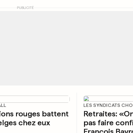
PUBLICITÉ
LL
LES SYNDICATS CH
ions rouges battent
Retraites: «O
elges chez eux
pas faire conf
François Bay