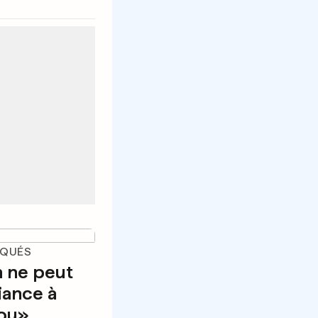
OQUÉS
n ne peut
iance à
rou»