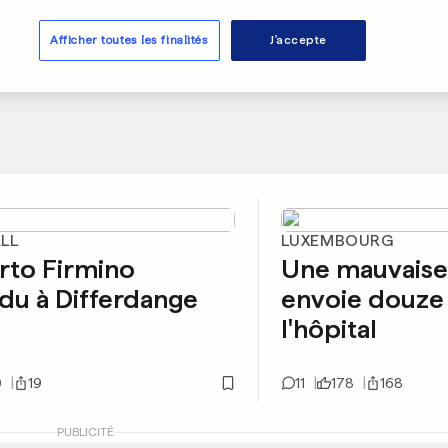
Afficher toutes les finalités
J'accepte
LL
LUXEMBOURG
rto Firmino
Une mauvaise
du à Differdange
envoie douze 
l'hôpital
0
19
11
178
168
PUBLICITÉ