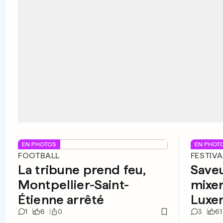
EN PHOTOS
EN PHOT
FOOTBALL
FESTIV
La tribune prend feu,
Saveu
Montpellier-Saint-
mixen
Étienne arrêté
Luxe
1
8
0
3
61