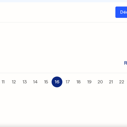
Dé
R
11
12
13
14
15
16
17
18
19
20
21
22