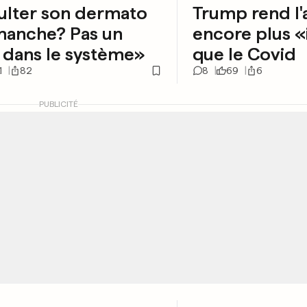
ulter son dermato
Trump rend l'
manche? Pas un
encore plus «
 dans le système»
que le Covid
1
82
8
69
6
PUBLICITÉ