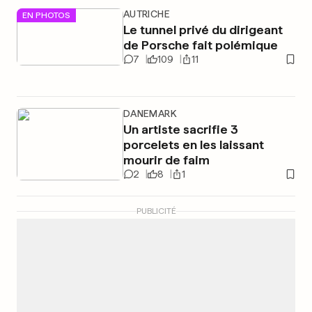
AUTRICHE
EN PHOTOS
Le tunnel privé du dirigeant
de Porsche fait polémique
7
109
11
DANEMARK
Un artiste sacrifie 3
porcelets en les laissant
mourir de faim
2
8
1
PUBLICITÉ