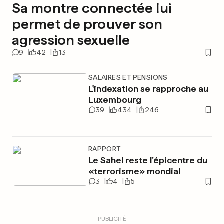
Sa montre connectée lui
permet de prouver son
agression sexuelle
9
42
13
SALAIRES ET PENSIONS
L'indexation se rapproche au
Luxembourg
39
434
246
RAPPORT
Le Sahel reste l’épicentre du
«terrorisme» mondial
3
4
5
PUBLICITÉ