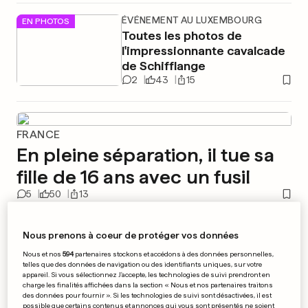
ÉVÉNEMENT AU LUXEMBOURG
EN PHOTOS
Toutes les photos de
l'impressionnante cavalcade
de Schifflange
2
43
15
FRANCE
En pleine séparation, il tue sa
fille de 16 ans avec un fusil
5
50
13
EN ITALIE
EN VIDÉO
Nous prenons à coeur de protéger vos données
Le fils d'une légende du foot
Nous et nos
594
partenaires stockons et accédons à des données personnelles,
fait ses débuts en pro à 17
telles que des données de navigation ou des identifiants uniques, sur votre
ans
appareil. Si vous sélectionnez J'accepte, les technologies de suivi prendront en
charge les finalités affichées dans la section « Nous et nos partenaires traitons
0
22
8
des données pour fournir ». Si les technologies de suivi sont désactivées, il est
possible que certains contenus et annonces qui vous sont présentés ne soient