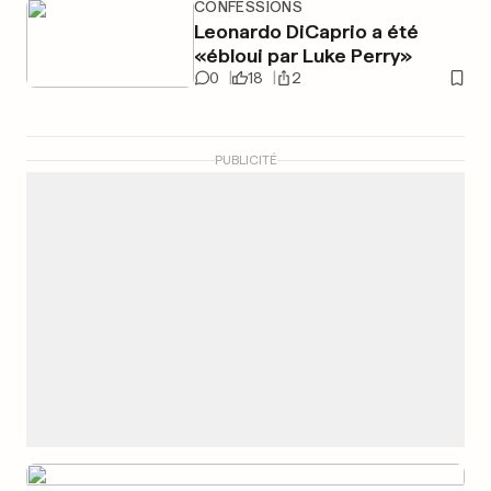
CONFESSIONS
Leonardo DiCaprio a été
«ébloui par Luke Perry»
0
18
2
PUBLICITÉ