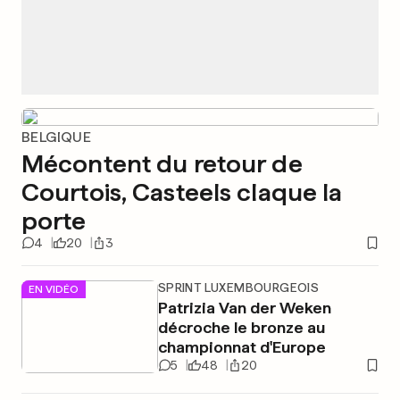
BELGIQUE
Mécontent du retour de
Courtois, Casteels claque la
porte
4
20
3
SPRINT LUXEMBOURGEOIS
EN VIDÉO
Patrizia Van der Weken
décroche le bronze au
championnat d'Europe
5
48
20