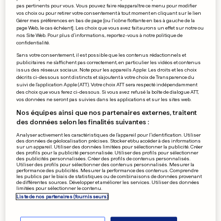
pas pertinents pour vous. Vous pouvez faire réapparaître ce menu pour modifier
TRAHI PAR SON CHÉRI
vos choix ou pour retirer votre consentement à tout moment en cliquant sur le lien
Gérer mes préférences en bas de page [ou l'icône flottante en bas à gauche de la
Kidnappés en Suisse, ses
page Web, le cas échéant]. Les choix que vous avez fait aurons un effet sur notre ou
deux chiens réapparaissent
nos Site Web. Pour plus d’informations, reportez-vous à notre politique de
confidentialité.
en Pologne
Sans votre consentement, il est possible que les contenus rédactionnels et
2
55
8
publicitaires ne s'affichent pas correctement, en particulier les vidéos et contenus
issus des réseaux sociaux. Note pour les appareils Apple: Les droits et les choix
décrits ci-dessous sont distincts et s'ajoutent à votre choix de Transparence du
PUBLICITÉ
suivi de l'application Apple (ATT). Votre choix ATT sera respecté indépendamment
des choix que vous ferez ci-dessous. Si vous avez refusé la boîte de dialogue ATT,
vos données ne seront pas suivies dans les applications et sur les sites web.
Nos équipes ainsi que nos partenaires externes, traitent
des données selon les finalités suivantes :
Analyser activement les caractéristiques de l’appareil pour l’identification. Utiliser
des données de géolocalisation précises. Stocker et/ou accéder à des informations
sur un appareil. Utiliser des données limitées pour sélectionner la publicité. Créer
des profils pour la publicité personnalisée. Utiliser des profils pour sélectionner
des publicités personnalisées. Créer des profils de contenus personnalisés.
Utiliser des profils pour sélectionner des contenus personnalisés. Mesurer la
performance des publicités. Mesurer la performance des contenus. Comprendre
les publics par le biais de statistiques ou de combinaisons de données provenant
de différentes sources. Développer et améliorer les services. Utiliser des données
limitées pour sélectionner le contenu.
Liste de nos partenaires (fournisseurs)