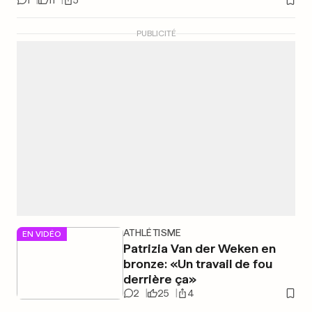
1
11
5
PUBLICITÉ
ATHLÉTISME
EN VIDÉO
Patrizia Van der Weken en
bronze: «Un travail de fou
derrière ça»
2
25
4