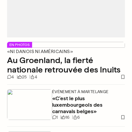
EN PHOTOS
«NI DANOIS NI AMÉRICAINS»
Au Groenland, la fierté
nationale retrouvée des Inuits
4
25
4
ÉVÉNEMENT À MARTELANGE
«C’est le plus
luxembourgeois des
carnavals belges»
1
16
6