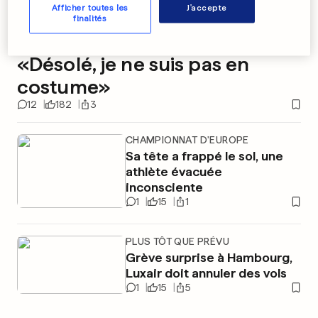
Afficher toutes les
J'accepte
DISCOURS EN UKRAINE
finalités
Zelensky préfère en rire:
«Désolé, je ne suis pas en
costume»
12
182
3
CHAMPIONNAT D'EUROPE
Sa tête a frappé le sol, une
athlète évacuée
inconsciente
1
15
1
PLUS TÔT QUE PRÉVU
Grève surprise à Hambourg,
Luxair doit annuler des vols
1
15
5