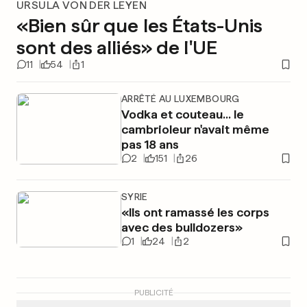
URSULA VON DER LEYEN
«Bien sûr que les États-Unis
sont des alliés» de l'UE
11
54
1
ARRÊTÉ AU LUXEMBOURG
Vodka et couteau... le
cambrioleur n'avait même
pas 18 ans
2
151
26
SYRIE
«Ils ont ramassé les corps
avec des bulldozers»
1
24
2
PUBLICITÉ