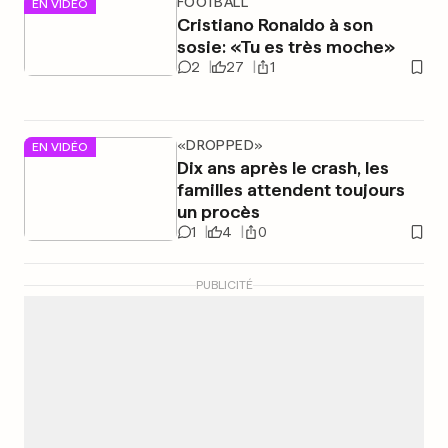
FOOTBALL
EN VIDÉO
Cristiano Ronaldo à son
sosie: «Tu es très moche»
2
27
1
«DROPPED»
EN VIDÉO
Dix ans après le crash, les
familles attendent toujours
un procès
1
4
0
PUBLICITÉ