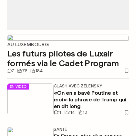
AU LUXEMBOURG
Les futurs pilotes de Luxair
formés via le Cadet Program
7
78
184
CLASH AVEC ZELENSKY
EN VIDÉO
«On en a bavé Poutine et
moi»: la phrase de Trump qui
en dit long
11
114
12
SANTÉ