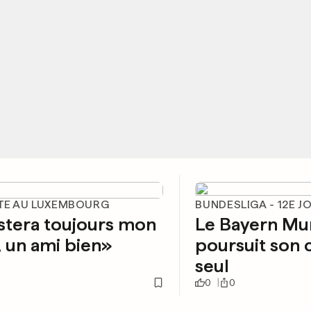
STE AU LUXEMBOURG
BUNDESLIGA - 12E J
estera toujours mon
Le Bayern Mu
, un ami bien»
poursuit son 
seul
0
0