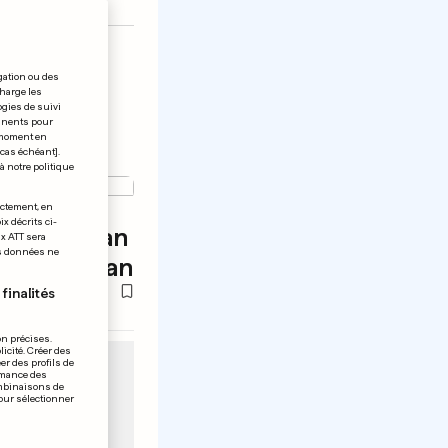
gation ou des
charge les
ogies de suivi
tinents pour
t moment en
 cas échéant].
à notre politique
ONS
ectement, en
x décrits ci-
ge d'un an
ix ATT sera
os données ne
 Afghanistan
finalités
on précises.
icité. Créer des
er des profils de
rmance des
ombinaisons de
pour sélectionner