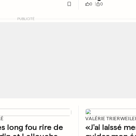
0
0
PUBLICITÉ
LÉ
VALÉRIE TRIERWEILE
ès long fou rire de
«J'ai laissé m