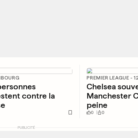
MBOURG
PREMIER LEAGUE - 1
personnes
Chelsea souve
stent contre la
Manchester Ci
se
peine
0
0
PUBLICITÉ