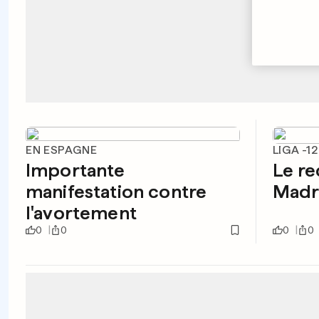
EN ESPAGNE
LIGA -1
Importante
Le re
manifestation contre
Madri
l'avortement
0
0
0
0