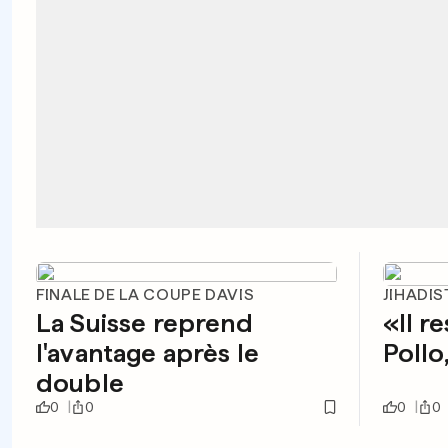
FINALE DE LA COUPE DAVIS
JIHADI
La Suisse reprend
«Il r
l'avantage après le
Pollo
double
0
0
0
0