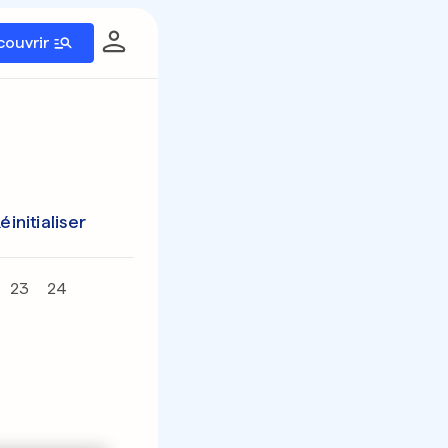
couvrir
éinitialiser
23
24