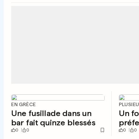
EN GRÈCE
PLUSIE
Une fusillade dans un
Un fo
bar fait quinze blessés
préf
0
0
0
0