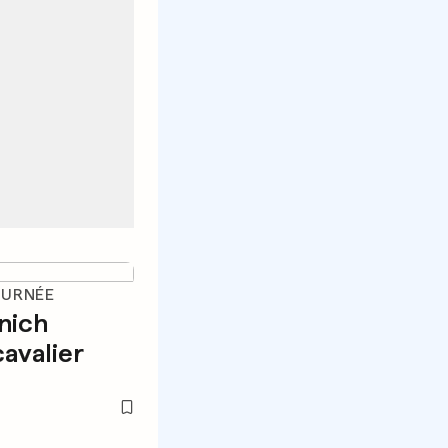
OURNÉE
nich
cavalier