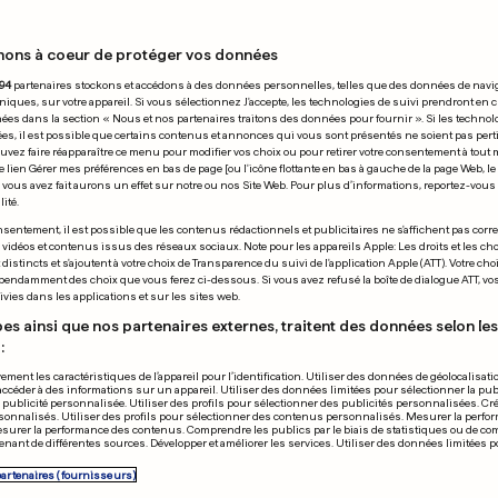
nons à coeur de protéger vos données
22.11.2014
94
partenaires stockons et accédons à des données personnelles, telles que des données de navi
niques, sur votre appareil. Si vous sélectionnez J'accepte, les technologies de suivi prendront en 
chées dans la section « Nous et nos partenaires traitons des données pour fournir ». Si les technol
ées, il est possible que certains contenus et annonces qui vous sont présentés ne soient pas per
uvez faire réapparaître ce menu pour modifier vos choix ou pour retirer votre consentement à tou
e lien Gérer mes préférences en bas de page [ou l'icône flottante en bas à gauche de la page Web, le
vous avez fait aurons un effet sur notre ou nos Site Web. Pour plus d’informations, reportez-vous 
ité.
- 14E JOURNÉE
SUITE DES OPÉRATI
sentement, il est possible que les contenus rédactionnels et publicitaires ne s'affichent pas corr
s vidéos et contenus issus des réseaux sociaux. Note pour les appareils Apple: Les droits et les choi
s et Lorient font la
Obama prolon
istincts et s'ajoutent à votre choix de Transparence du suivi de l'application Apple (ATT). Votre cho
pendamment des choix que vous ferez ci-dessous. Si vous avez refusé la boîte de dialogue ATT, v
 affaire du jour
la mission en
vies dans les applications et sur les sites web.
0
0
es ainsi que nos partenaires externes, traitent des données selon les 
:
PUBLICITÉ
ement les caractéristiques de l’appareil pour l’identification. Utiliser des données de géolocalisati
accéder à des informations sur un appareil. Utiliser des données limitées pour sélectionner la publ
a publicité personnalisée. Utiliser des profils pour sélectionner des publicités personnalisées. Cré
onnalisés. Utiliser des profils pour sélectionner des contenus personnalisés. Mesurer la perfo
esurer la performance des contenus. Comprendre les publics par le biais de statistiques ou de c
nant de différentes sources. Développer et améliorer les services. Utiliser des données limitées 
partenaires (fournisseurs)