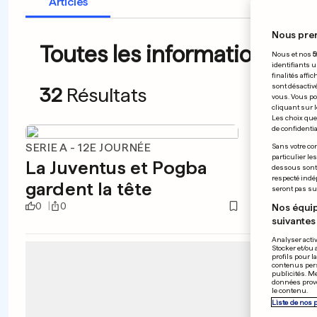
Articles
Nous pre
Toutes les informations du 
Nous et nos
5
identifiants u
finalités affi
sont désactiv
32
Résultats
vous. Vous po
cliquant sur l
Les choix que 
de confidential
SERIE A - 12E JOURNÉE
LIGUE 1
Sans votre con
particulier le
La Juventus et Pogba
Renne
dessous sont d
respecté indé
gardent la tête
bonne
seront pas sui
0
0
0
0
Nos équip
suivantes 
Analyser activ
Stocker et/ou 
profils pour l
contenus pers
publicités. M
données prove
le contenu.
Liste de nos 