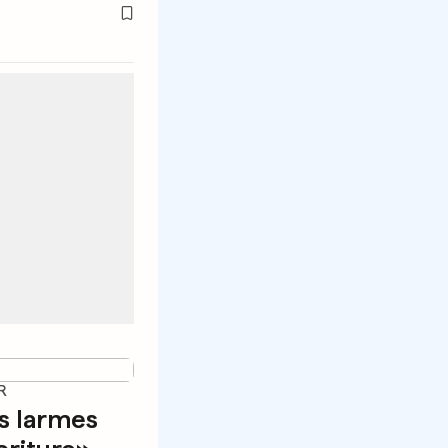
R
es larmes