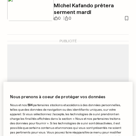
Michel Kafando prêtera
serment mardi
0
0
PUBLICITÉ
Nous prenons à coeur de protéger vos données
Nous et nos
594
partenaires stockons et accédons à des données personnelles,
telles que des données de navigation ou des identifiants uniques, sur votre
appareil. Si vous sélectionnez J'accepte, les technologies de suivi prendront en
charge les finalités affichées dans la section « Nous et nos partenaires traitons
des données pour fournir ». Si les technologies de suivi sont désactivées, il est
possible que certains contenus et annonces qui vous sont présentés ne soient
pas pertinents pour vous. Vous pouvez faire réapparaître ce menu pour modifier
FINALE DE LA COUPE DAVIS