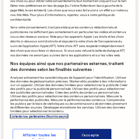
vos choix ou pour retirer votre consentement à tout moment en cliquant sur le lien
La Suisse suspendue au dos
Gérer mes préférences en bas de page [ou l'icône flottante en bas à gauche de la
page Web, le cas échéant]. Les choix que vous avez fait aurons un effet sur notre ou
de Roger Federer
nos Site Web. Pour plus d’informations, reportez-vous à notre politique de
confidentialité.
0
0
Sans votre consentement, il est possible que les contenus rédactionnels et
publicitaires ne s'affichent pas correctement, en particulier les vidéos et contenus
issus des réseaux sociaux. Note pour les appareils Apple: Les droits et les choix
DÉCAPITATION DE KASSIG
décrits ci-dessous sont distincts et s'ajoutent à votre choix de Transparence du
suivi de l'application Apple (ATT). Votre choix ATT sera respecté indépendamment
Un second Français parmi les
des choix que vous ferez ci-dessous. Si vous avez refusé la boîte de dialogue ATT,
bourreaux de l'EI?
vos données ne seront pas suivies dans les applications et sur les sites web.
0
0
Nos équipes ainsi que nos partenaires externes, traitent
des données selon les finalités suivantes :
Analyser activement les caractéristiques de l’appareil pour l’identification. Utiliser
des données de géolocalisation précises. Stocker et/ou accéder à des informations
sur un appareil. Utiliser des données limitées pour sélectionner la publicité. Créer
SUR LE SITE DE WAVES
des profils pour la publicité personnalisée. Utiliser des profils pour sélectionner
Kinepolis va élargir son offre
des publicités personnalisées. Créer des profils de contenus personnalisés.
Utiliser des profils pour sélectionner des contenus personnalisés. Mesurer la
à Metz
performance des publicités. Mesurer la performance des contenus. Comprendre
les publics par le biais de statistiques ou de combinaisons de données provenant
0
0
de différentes sources. Développer et améliorer les services. Utiliser des données
limitées pour sélectionner le contenu.
Liste de nos partenaires (fournisseurs)
PUBLICITÉ
Afficher toutes les
J'accepte