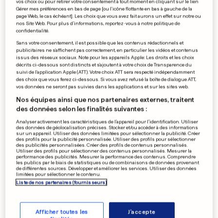
vos choix ou pour retirer votre consentement à tout moment en cliquant sur le lien
Un proche de l'ex-président
Gérer mes préférences en bas de page [ou l'icône flottante en bas à gauche de la
page Web, le cas échéant]. Les choix que vous avez fait aurons un effet sur notre ou
Compaoré arrêté
nos Site Web. Pour plus d’informations, reportez-vous à notre politique de
confidentialité.
0
0
Sans votre consentement, il est possible que les contenus rédactionnels et
publicitaires ne s'affichent pas correctement, en particulier les vidéos et contenus
issus des réseaux sociaux. Note pour les appareils Apple: Les droits et les choix
SUR TF1
décrits ci-dessous sont distincts et s'ajoutent à votre choix de Transparence du
suivi de l'application Apple (ATT). Votre choix ATT sera respecté indépendamment
Confidences d'une auteur de
des choix que vous ferez ci-dessous. Si vous avez refusé la boîte de dialogue ATT,
«Nos chers voisins»
vos données ne seront pas suivies dans les applications et sur les sites web.
0
0
Nos équipes ainsi que nos partenaires externes, traitent
des données selon les finalités suivantes :
Analyser activement les caractéristiques de l’appareil pour l’identification. Utiliser
des données de géolocalisation précises. Stocker et/ou accéder à des informations
sur un appareil. Utiliser des données limitées pour sélectionner la publicité. Créer
VOTE TRUQUÉ?
des profils pour la publicité personnalisée. Utiliser des profils pour sélectionner
Le maire porte plainte contre
des publicités personnalisées. Créer des profils de contenus personnalisés.
Utiliser des profils pour sélectionner des contenus personnalisés. Mesurer la
«Libération»
performance des publicités. Mesurer la performance des contenus. Comprendre
les publics par le biais de statistiques ou de combinaisons de données provenant
0
0
de différentes sources. Développer et améliorer les services. Utiliser des données
limitées pour sélectionner le contenu.
Liste de nos partenaires (fournisseurs)
PUBLICITÉ
Afficher toutes les
J'accepte