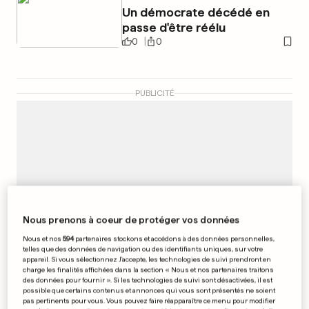
Un démocrate décédé en
passe d'être réélu
0
0
PUBLICITÉ
Nous prenons à coeur de protéger vos données
Nous et nos
594
partenaires stockons et accédons à des données personnelles,
telles que des données de navigation ou des identifiants uniques, sur votre
appareil. Si vous sélectionnez J'accepte, les technologies de suivi prendront en
charge les finalités affichées dans la section « Nous et nos partenaires traitons
des données pour fournir ». Si les technologies de suivi sont désactivées, il est
possible que certains contenus et annonces qui vous sont présentés ne soient
pas pertinents pour vous. Vous pouvez faire réapparaître ce menu pour modifier
AU BURKINA FASO