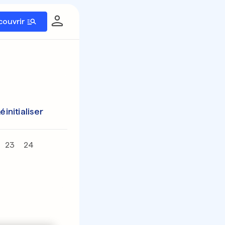
couvrir
éinitialiser
23
24