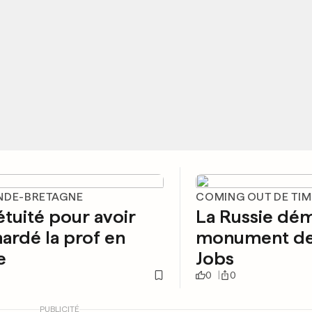
NDE-BRETAGNE
COMING OUT DE TI
tuité pour avoir
La Russie dé
ardé la prof en
monument de
e
Jobs
0
0
PUBLICITÉ