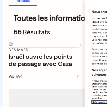
Articles
Nous pre
Toutes les informations du 
Nous et nos
5
identifiants u
finalités affi
sont désactiv
66
Résultats
vous. Vous po
cliquant sur l
Les choix que 
de confidential
DÈS MARDI
FORTES
Sans votre con
particulier le
Israël ouvre les points
Deux 
dessous sont d
respecté indé
de passage avec Gaza
milli
seront pas sui
Arge
Nos équip
suivantes 
0
0
0
0
Analyser activ
Stocker et/ou 
profils pour l
contenus pers
publicités. M
données prove
le contenu.
Liste de nos 