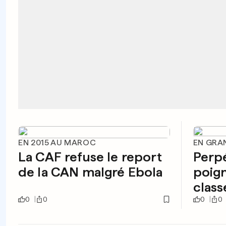
EN 2015 AU MAROC
EN GRA
La CAF refuse le report
Perpé
de la CAN malgré Ebola
poign
class
0
0
0
0