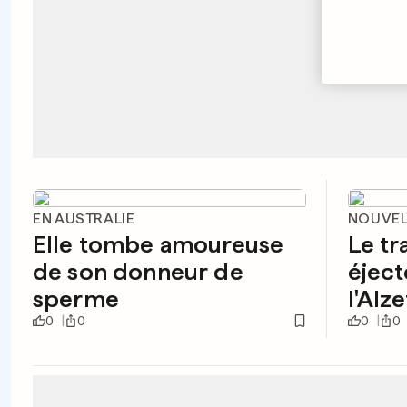
EN AUSTRALIE
NOUVEL
Elle tombe amoureuse
Le tr
de son donneur de
éject
sperme
l'Alz
0
0
0
0