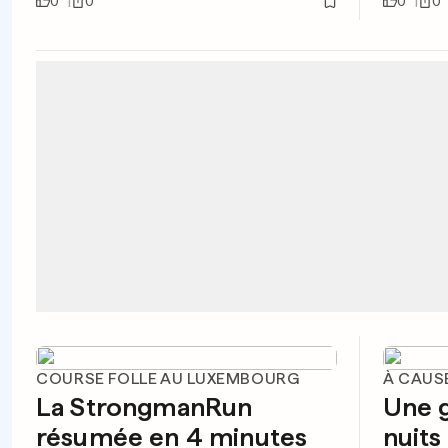
0
0
0
0
COURSE FOLLE AU LUXEMBOURG
À CAUS
La StrongmanRun
Une g
résumée en 4 minutes
nuits