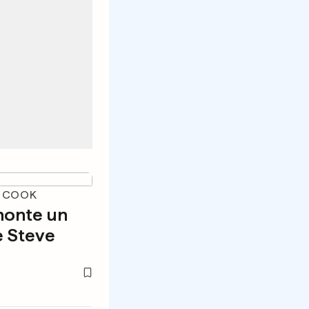
M COOK
monte un
 Steve