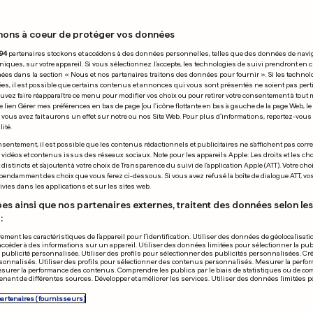
nons à coeur de protéger vos données
03.11.2014
94
partenaires stockons et accédons à des données personnelles, telles que des données de navi
niques, sur votre appareil. Si vous sélectionnez J'accepte, les technologies de suivi prendront en 
chées dans la section « Nous et nos partenaires traitons des données pour fournir ». Si les technol
ées, il est possible que certains contenus et annonces qui vous sont présentés ne soient pas per
uvez faire réapparaître ce menu pour modifier vos choix ou pour retirer votre consentement à tou
e lien Gérer mes préférences en bas de page [ou l'icône flottante en bas à gauche de la page Web, le
vous avez fait aurons un effet sur notre ou nos Site Web. Pour plus d’informations, reportez-vous 
ité.
 INTEMPÉRIES
MUSIQUE EN LIGNE
sentement, il est possible que les contenus rédactionnels et publicitaires ne s'affichent pas corr
s vidéos et contenus issus des réseaux sociaux. Note pour les appareils Apple: Les droits et les choi
morts et des
Taylor Swift r
istincts et s'ajoutent à votre choix de Transparence du suivi de l'application Apple (ATT). Votre cho
pendamment des choix que vous ferez ci-dessous. Si vous avez refusé la boîte de dialogue ATT, v
ers d'évacués en
chansons de 
vies dans les applications et sur les sites web.
ntine
es ainsi que nos partenaires externes, traitent des données selon les 
:
0
0
ement les caractéristiques de l’appareil pour l’identification. Utiliser des données de géolocalisati
accéder à des informations sur un appareil. Utiliser des données limitées pour sélectionner la publ
PUBLICITÉ
a publicité personnalisée. Utiliser des profils pour sélectionner des publicités personnalisées. Cré
onnalisés. Utiliser des profils pour sélectionner des contenus personnalisés. Mesurer la perfo
esurer la performance des contenus. Comprendre les publics par le biais de statistiques ou de c
nant de différentes sources. Développer et améliorer les services. Utiliser des données limitées 
partenaires (fournisseurs)