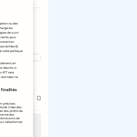
gation ou des
charge les
ogies de suivi
tinents pour
t moment en
 cas échéant].
à notre politique
ectement, en
x décrits ci-
etire ses
ix ATT sera
os données ne
Spotify
finalités
on précises.
icité. Créer des
er des profils de
rmance des
ombinaisons de
pour sélectionner