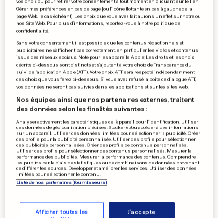
vos choix ou pour retirer votre consentement à tout moment en cliquant sur le lien
Les cheminots allemands
Gérer mes préférences en bas de page [ou l'icône flottante en bas à gauche de la
page Web, le cas échéant]. Les choix que vous avez fait aurons un effet sur notre ou
écourtent la grève
nos Site Web. Pour plus d’informations, reportez-vous à notre politique de
confidentialité.
0
0
Sans votre consentement, il est possible que les contenus rédactionnels et
publicitaires ne s'affichent pas correctement, en particulier les vidéos et contenus
issus des réseaux sociaux. Note pour les appareils Apple: Les droits et les choix
XAVIER BETTEL
décrits ci-dessous sont distincts et s'ajoutent à votre choix de Transparence du
suivi de l'application Apple (ATT). Votre choix ATT sera respecté indépendamment
Le traitement réservé au
des choix que vous ferez ci-dessous. Si vous avez refusé la boîte de dialogue ATT,
pays «est inacceptable»
vos données ne seront pas suivies dans les applications et sur les sites web.
0
2
Nos équipes ainsi que nos partenaires externes, traitent
des données selon les finalités suivantes :
Analyser activement les caractéristiques de l’appareil pour l’identification. Utiliser
des données de géolocalisation précises. Stocker et/ou accéder à des informations
sur un appareil. Utiliser des données limitées pour sélectionner la publicité. Créer
JUSTICE EN FRANCE
des profils pour la publicité personnalisée. Utiliser des profils pour sélectionner
Une mère sera jugée pour
des publicités personnalisées. Créer des profils de contenus personnalisés.
Utiliser des profils pour sélectionner des contenus personnalisés. Mesurer la
huit infanticides
performance des publicités. Mesurer la performance des contenus. Comprendre
les publics par le biais de statistiques ou de combinaisons de données provenant
0
0
de différentes sources. Développer et améliorer les services. Utiliser des données
limitées pour sélectionner le contenu.
Liste de nos partenaires (fournisseurs)
PUBLICITÉ
Afficher toutes les
J'accepte