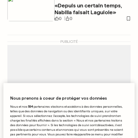
«Depuis un certain temps,
Nabilla faisait Laguiole»
0
0
PUBLICITÉ
Nous prenons à coeur de protéger vos données
Nous et nos
594
partenaires stockons et accédons à des données personnelles,
telles que des données de navigation ou des identifiants uniques, sur votre
appareil. Si vous sélectionnez J'accepte, les technologies de suivi prendront en
charge les finalités affichées dans la section « Nous et nos partenaires traitons
des données pour fournir ». Si les technologies de suivi sont désactivées, il est
possible que certains contenus et annonces qui vous sont présentés ne soient
pas pertinents pour vous. Vous pouvez faire réapparaître ce menu pour modifier
DEUTSCHE BAHN