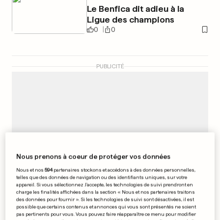
Le Benfica dit adieu à la
Ligue des champions
0
0
PUBLICITÉ
Nous prenons à coeur de protéger vos données
Nous et nos
594
partenaires stockons et accédons à des données personnelles,
telles que des données de navigation ou des identifiants uniques, sur votre
appareil. Si vous sélectionnez J'accepte, les technologies de suivi prendront en
charge les finalités affichées dans la section « Nous et nos partenaires traitons
des données pour fournir ». Si les technologies de suivi sont désactivées, il est
possible que certains contenus et annonces qui vous sont présentés ne soient
pas pertinents pour vous. Vous pouvez faire réapparaître ce menu pour modifier
À LUXEMBOURG-VILLE