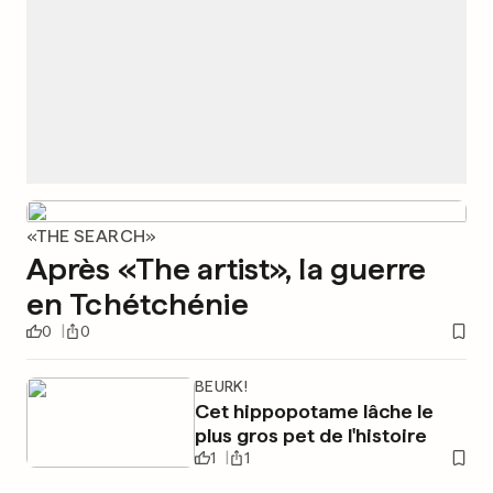
«THE SEARCH»
Après «The artist», la guerre
en Tchétchénie
0
0
BEURK!
Cet hippopotame lâche le
plus gros pet de l'histoire
1
1