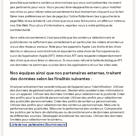
possible que certains contenus et annonces qui vous sont présentés ne soient
Nabilla poursuivie pour
pas pertinents pour vous. Vous pouvez faire réapparaître ce menu pour modifier
tentative de meurtre
vos choix ou pour retirer votre consentement à tout moment en cliquant sur le lien
Gérer mes préférences en bas de page [ou l'icône flottante en bas à gauche de la
0
0
page Web, le cas échéant]. Les choix que vous avez fait aurons un effet sur notre ou
nos Site Web. Pour plus d’informations, reportez-vous à notre politique de
confidentialité.
Sans votre consentement, il est possible que les contenus rédactionnels et
PUBLICITÉ
publicitaires ne s'affichent pas correctement, en particulier les vidéos et contenus
issus des réseaux sociaux. Note pour les appareils Apple: Les droits et les choix
décrits ci-dessous sont distincts et s'ajoutent à votre choix de Transparence du
suivi de l'application Apple (ATT). Votre choix ATT sera respecté indépendamment
des choix que vous ferez ci-dessous. Si vous avez refusé la boîte de dialogue ATT,
vos données ne seront pas suivies dans les applications et sur les sites web.
Nos équipes ainsi que nos partenaires externes, traitent
des données selon les finalités suivantes :
Analyser activement les caractéristiques de l’appareil pour l’identification. Utiliser
des données de géolocalisation précises. Stocker et/ou accéder à des informations
sur un appareil. Utiliser des données limitées pour sélectionner la publicité. Créer
des profils pour la publicité personnalisée. Utiliser des profils pour sélectionner
des publicités personnalisées. Créer des profils de contenus personnalisés.
Utiliser des profils pour sélectionner des contenus personnalisés. Mesurer la
performance des publicités. Mesurer la performance des contenus. Comprendre
les publics par le biais de statistiques ou de combinaisons de données provenant
de différentes sources. Développer et améliorer les services. Utiliser des données
limitées pour sélectionner le contenu.
Liste de nos partenaires (fournisseurs)
FORMULE 1