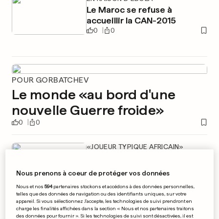
Le Maroc se refuse à
accueillir la CAN-2015
0
0
POUR GORBATCHEV
Le monde «au bord d'une
nouvelle Guerre froide»
0
0
«JOUEUR TYPIQUE AFRICAIN»
Willy Sagnol en pleurs sur le
banc
Nous prenons à coeur de protéger vos données
0
0
Nous et nos
594
partenaires stockons et accédons à des données personnelles,
telles que des données de navigation ou des identifiants uniques, sur votre
appareil. Si vous sélectionnez J'accepte, les technologies de suivi prendront en
charge les finalités affichées dans la section « Nous et nos partenaires traitons
NOUVELLE NUIT EN PRISON
des données pour fournir ». Si les technologies de suivi sont désactivées, il est