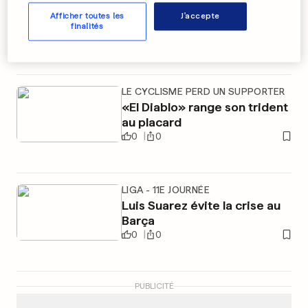
Rosberg-Hamilton, 33
Afficher toutes les
J'accepte
finalités
millièmes d'écart...
0
0
LE CYCLISME PERD UN SUPPORTER
«El Diablo» range son trident
au placard
0
0
LIGA - 11E JOURNÉE
Luis Suarez évite la crise au
Barça
0
0
PUBLICITÉ