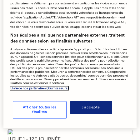
publicitaires ne s'affichent pas correctement, en particulier les vidéos et contenus
Violentes manifs à la suite de
issus des réseaux sociaux. Note pour les appareils Apple: Les droits et les choix
la mort de Rémi Fraisse
décrits ci-dessous sont distincts et s'ajoutent à votre choix de Transparence du
suivi de l'application Apple (ATT). Votre choix ATT sera respecté indépendamment
0
0
des choix que vous ferez ci-dessous. Si vous avez refusé la boîte de dialogue ATT,
vos données ne seront pas suivies dans les applications et sur les sites web.
Nos équipes ainsi que nos partenaires externes, traitent
des données selon les finalités suivantes :
PUBLICITÉ
Analyser activement les caractéristiques de l’appareil pour l’identification. Utiliser
des données de géolocalisation précises. Stocker et/ou accéder à des informations
sur un appareil. Utiliser des données limitées pour sélectionner la publicité. Créer
des profils pour la publicité personnalisée. Utiliser des profils pour sélectionner
des publicités personnalisées. Créer des profils de contenus personnalisés.
Utiliser des profils pour sélectionner des contenus personnalisés. Mesurer la
performance des publicités. Mesurer la performance des contenus. Comprendre
les publics par le biais de statistiques ou de combinaisons de données provenant
de différentes sources. Développer et améliorer les services. Utiliser des données
limitées pour sélectionner le contenu.
Liste de nos partenaires (fournisseurs)
Afficher toutes les
J'accepte
finalités
LIGUE 1 - 12E JOURNÉE