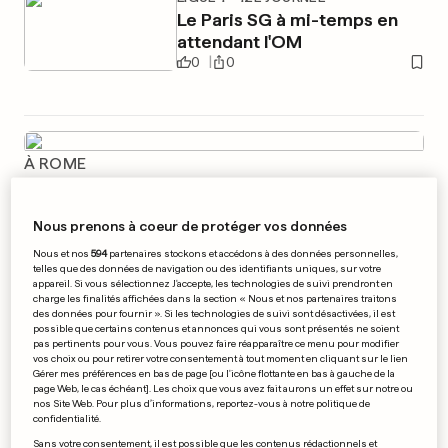
Le Paris SG à mi-temps en
attendant l'OM
0
0
À ROME
Le pape dénonce la culture
moderne de la destruction
Nous prenons à coeur de protéger vos données
0
0
Nous et nos
594
partenaires stockons et accédons à des données personnelles,
telles que des données de navigation ou des identifiants uniques, sur votre
appareil. Si vous sélectionnez J'accepte, les technologies de suivi prendront en
ENFIN DÉVOILÉE
charge les finalités affichées dans la section « Nous et nos partenaires traitons
des données pour fournir ». Si les technologies de suivi sont désactivées, il est
La bande-annonce de «Fast
possible que certains contenus et annonces qui vous sont présentés ne soient
& Furious 7»
pas pertinents pour vous. Vous pouvez faire réapparaître ce menu pour modifier
vos choix ou pour retirer votre consentement à tout moment en cliquant sur le lien
0
0
Gérer mes préférences en bas de page [ou l'icône flottante en bas à gauche de la
page Web, le cas échéant]. Les choix que vous avez fait aurons un effet sur notre ou
nos Site Web. Pour plus d’informations, reportez-vous à notre politique de
confidentialité.
EN FRANCE
Sans votre consentement, il est possible que les contenus rédactionnels et