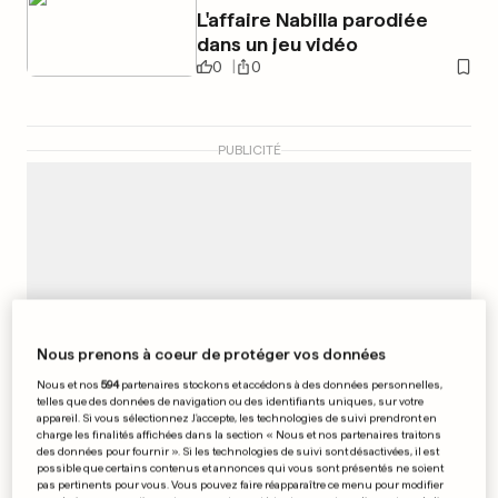
L'affaire Nabilla parodiée
dans un jeu vidéo
0
0
PUBLICITÉ
Nous prenons à coeur de protéger vos données
Nous et nos
594
partenaires stockons et accédons à des données personnelles,
telles que des données de navigation ou des identifiants uniques, sur votre
appareil. Si vous sélectionnez J'accepte, les technologies de suivi prendront en
charge les finalités affichées dans la section « Nous et nos partenaires traitons
des données pour fournir ». Si les technologies de suivi sont désactivées, il est
possible que certains contenus et annonces qui vous sont présentés ne soient
pas pertinents pour vous. Vous pouvez faire réapparaître ce menu pour modifier
REMISE DE PRIX