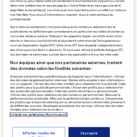
vos choix ou pour retirer votre consentement à tout moment en cliquant sur le lien
Ralph Krips, un pilote devenu
Gérer mes préférences en bas de page [ou l'icône flottante en bas à gauche de la
page Web, le cas échéant]. Les choix que vous avez fait aurons un effet sur notre ou
chef d'entreprise
nos Site Web. Pour plus d’informations, reportez-vous à notre politique de
confidentialité.
0
0
Sans votre consentement, il est possible que les contenus rédactionnels et
publicitaires ne s'affichent pas correctement, en particulier les vidéos et contenus
issus des réseaux sociaux. Note pour les appareils Apple: Les droits et les choix
CHALEUR
décrits ci-dessous sont distincts et s'ajoutent à votre choix de Transparence du
suivi de l'application Apple (ATT). Votre choix ATT sera respecté indépendamment
Le mois d'octobre le plus
des choix que vous ferez ci-dessous. Si vous avez refusé la boîte de dialogue ATT,
chaud jamais enregistré
vos données ne seront pas suivies dans les applications et sur les sites web.
0
0
Nos équipes ainsi que nos partenaires externes, traitent
des données selon les finalités suivantes :
Analyser activement les caractéristiques de l’appareil pour l’identification. Utiliser
des données de géolocalisation précises. Stocker et/ou accéder à des informations
sur un appareil. Utiliser des données limitées pour sélectionner la publicité. Créer
MENACE DE GRÈVE DES SYNDICATS
des profils pour la publicité personnalisée. Utiliser des profils pour sélectionner
«Le gouvernement doit
des publicités personnalisées. Créer des profils de contenus personnalisés.
Utiliser des profils pour sélectionner des contenus personnalisés. Mesurer la
reculer sur ses mesures»
performance des publicités. Mesurer la performance des contenus. Comprendre
les publics par le biais de statistiques ou de combinaisons de données provenant
0
0
de différentes sources. Développer et améliorer les services. Utiliser des données
limitées pour sélectionner le contenu.
Liste de nos partenaires (fournisseurs)
PUBLICITÉ
Afficher toutes les
J'accepte