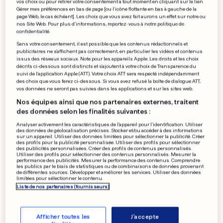
vos choix ou pour retirer votre consentement à tout moment en cliquant sur le lien
Accusé d'outrage public, l'élu
Gérer mes préférences en bas de page [ou l'icône flottante en bas à gauche de la
page Web, le cas échéant]. Les choix que vous avez fait aurons un effet sur notre ou
belge démissionne
nos Site Web. Pour plus d’informations, reportez-vous à notre politique de
confidentialité.
0
0
Sans votre consentement, il est possible que les contenus rédactionnels et
publicitaires ne s'affichent pas correctement, en particulier les vidéos et contenus
issus des réseaux sociaux. Note pour les appareils Apple: Les droits et les choix
PEINE DE COEUR
décrits ci-dessous sont distincts et s'ajoutent à votre choix de Transparence du
suivi de l'application Apple (ATT). Votre choix ATT sera respecté indépendamment
La gloire a ruiné le mariage
des choix que vous ferez ci-dessous. Si vous avez refusé la boîte de dialogue ATT,
d'Emeli Sandé
vos données ne seront pas suivies dans les applications et sur les sites web.
0
0
Nos équipes ainsi que nos partenaires externes, traitent
des données selon les finalités suivantes :
Analyser activement les caractéristiques de l’appareil pour l’identification. Utiliser
des données de géolocalisation précises. Stocker et/ou accéder à des informations
sur un appareil. Utiliser des données limitées pour sélectionner la publicité. Créer
LE MINISTRE CHANGE D'AVIS
des profils pour la publicité personnalisée. Utiliser des profils pour sélectionner
Un lycée européen en projet
des publicités personnalisées. Créer des profils de contenus personnalisés.
Utiliser des profils pour sélectionner des contenus personnalisés. Mesurer la
à Differdange
performance des publicités. Mesurer la performance des contenus. Comprendre
les publics par le biais de statistiques ou de combinaisons de données provenant
0
0
de différentes sources. Développer et améliorer les services. Utiliser des données
limitées pour sélectionner le contenu.
Liste de nos partenaires (fournisseurs)
PUBLICITÉ
Afficher toutes les
J'accepte