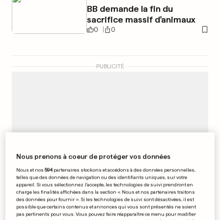
BB demande la fin du
sacrifice massif d'animaux
0
0
PUBLICITÉ
Nous prenons à coeur de protéger vos données
Nous et nos
594
partenaires stockons et accédons à des données personnelles,
telles que des données de navigation ou des identifiants uniques, sur votre
appareil. Si vous sélectionnez J'accepte, les technologies de suivi prendront en
charge les finalités affichées dans la section « Nous et nos partenaires traitons
des données pour fournir ». Si les technologies de suivi sont désactivées, il est
possible que certains contenus et annonces qui vous sont présentés ne soient
pas pertinents pour vous. Vous pouvez faire réapparaître ce menu pour modifier
AFFAIRE LUPERTO